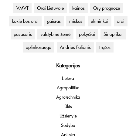
VMVT
Orai Lietuvoje
kainos
Orų prognozė
kokie bus orai
gaisras
miškas
ūkininkai
orai
pavasaris
valstybinė žemė
pokyčiai
Sinoptikai
aplinkosauga
Andrius Palionis
trąšos
Kategorijos
Lietuva
Agropolitika
Agrotechnika
Ūkis
Užsienyje
Sodyba
Aplinka