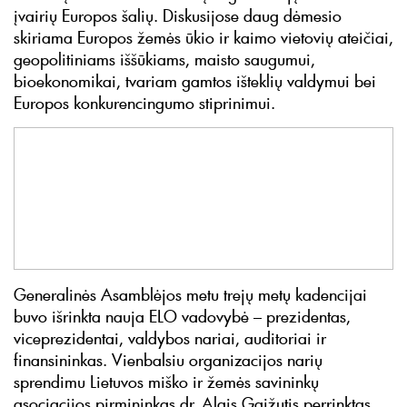
įvairių Europos šalių. Diskusijose daug dėmesio
skiriama Europos žemės ūkio ir kaimo vietovių ateičiai,
geopolitiniams iššūkiams, maisto saugumui,
bioekonomikai, tvariam gamtos išteklių valdymui bei
Europos konkurencingumo stiprinimui.
Generalinės Asamblėjos metu trejų metų kadencijai
buvo išrinkta nauja ELO vadovybė – prezidentas,
viceprezidentai, valdybos nariai, auditoriai ir
finansininkas. Vienbalsiu organizacijos narių
sprendimu Lietuvos miško ir žemės savininkų
asociacijos pirmininkas dr. Algis Gaižutis perrinktas