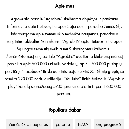
Apie mus
Agroverslo portale "Agrobitė" skelbiama objektyvi ir patikrinta
informacija apie Lietuvos, Europos Sąjungos ir pasaulio žemės ūkį.
Informuojame apie žemės ūkio technikos naujienas, parodas ir
renginius, aktualius ūkininkams. "Agrobitė" apie Lietuvos ir Europos
Sąjungos žemė ūkį skelbia net 9 skirtingomis kalbomis.
Žemės ūkio naujienų portalo "Agrobitė" auditorija kiekvieną mėnesį
pasiekia apie 500 000 unikalių vartotojų, apie 1700 000 puslapių
peržiūrų. "Facebook" tinkle administruojame virš 25 ūkinių grupių su
bendra 220 000 narių auditorija. "YouTube" tinkle turime ir "Agrobitė
play" kanalą su maždaug 5700 prenumeratorių ir per 1 600 000
peržiūrų.
Populiaru dabar
Žemės ūkio naujienos
parama
NMA
orų prognozė