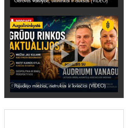
Gerovės valstybė, ūkininkai ir auksas (VIDEO)
Augalininkystė
Pajudėjo miežiai, netrukus ir kviečiai (VIDEO)