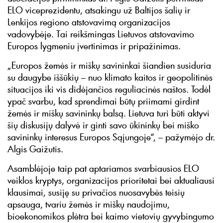
ELO viceprezidentu, atsakingu už Baltijos šalių ir
Lenkijos regiono atstovavimą organizacijos
vadovybėje. Tai reikšmingas Lietuvos atstovavimo
Europos lygmeniu įvertinimas ir pripažinimas.
„Europos žemės ir miškų savininkai šiandien susiduria
su daugybe iššūkių – nuo klimato kaitos ir geopolitinės
situacijos iki vis didėjančios reguliacinės naštos. Todėl
ypač svarbu, kad sprendimai būtų priimami girdint
žemės ir miškų savininkų balsą. Lietuva turi būti aktyvi
šių diskusijų dalyvė ir ginti savo ūkininkų bei miško
savininkų interesus Europos Sąjungoje“, – pažymėjo dr.
Algis Gaižutis.
Asamblėjoje taip pat aptariamos svarbiausios ELO
veiklos kryptys, organizacijos prioritetai bei aktualiausi
klausimai, susiję su privačios nuosavybės teisių
apsauga, tvariu žemės ir miškų naudojimu,
bioekonomikos plėtra bei kaimo vietovių gyvybingumo