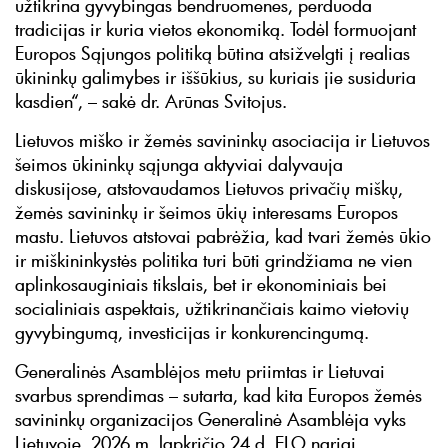
užtikrina gyvybingas bendruomenes, perduoda
tradicijas ir kuria vietos ekonomiką. Todėl formuojant
Europos Sąjungos politiką būtina atsižvelgti į realias
ūkininkų galimybes ir iššūkius, su kuriais jie susiduria
kasdien“, – sakė dr. Arūnas Svitojus.
Lietuvos miško ir žemės savininkų asociacija ir Lietuvos
šeimos ūkininkų sąjunga aktyviai dalyvauja
diskusijose, atstovaudamos Lietuvos privačių miškų,
žemės savininkų ir šeimos ūkių interesams Europos
mastu. Lietuvos atstovai pabrėžia, kad tvari žemės ūkio
ir miškininkystės politika turi būti grindžiama ne vien
aplinkosauginiais tikslais, bet ir ekonominiais bei
socialiniais aspektais, užtikrinančiais kaimo vietovių
gyvybingumą, investicijas ir konkurencingumą.
Generalinės Asamblėjos metu priimtas ir Lietuvai
svarbus sprendimas – sutarta, kad kita Europos žemės
savininkų organizacijos Generalinė Asamblėja vyks
Lietuvoje. 2026 m. lapkričio 24 d. ELO nariai,