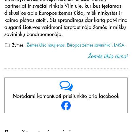
partneriai ir svečiai rinksis Vilniuje, kur bus tęsiamos
diskusijos apie Europos žemės ūkio, miškininkystės ir
kaimo plėtros ateitį. Šis sprendimas dar kartą patvirtina
augantį Lietuvos vaidmenį tarptautinėje žemės ir miškų
savininkų bendruomenėje.
Žymės :
Žemės ūkio naujienos
,
Europos žemės savininkai
,
LMSA
.
Žemės ūkio rūmai
Norėdami komentuoti prisijunkite prie facebook