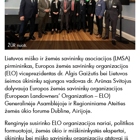
ŽŪR nuotr.
Lietuvos miško ir žemės savininkų asociacijos (LMSA)
pirmininkas, Europos žemės savininkų organizacijos
(ELO) viceprezidentas dr. Algis Gaižutis bei Lietuvos
šeimos ūkininkų sąjungos vadovas dr. Arūnas Svitojus
dalyvauja Europos žemės savininkų organizacijos
(European Landowners’ Organization – ELO)
Generalinėje Asamblėjoje ir Regioniniame Ateities
žemės ūkio forume Dubline, Airijoje.
Renginyje susirinko ELO organizacijos nariai, politikos
formuotojai, žemės ūkio ir miškininkystės ekspertai,
ūkininkų bei miško savininkų organizacijų atstovai iš