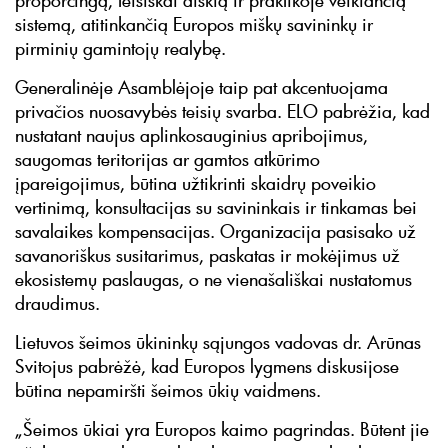
proporcingą, teisiškai aiškią ir praktikoje veikiančią
sistemą, atitinkančią Europos miškų savininkų ir
pirminių gamintojų realybę.
Generalinėje Asamblėjoje taip pat akcentuojama
privačios nuosavybės teisių svarba. ELO pabrėžia, kad
nustatant naujus aplinkosauginius apribojimus,
saugomas teritorijas ar gamtos atkūrimo
įpareigojimus, būtina užtikrinti skaidrų poveikio
vertinimą, konsultacijas su savininkais ir tinkamas bei
savalaikes kompensacijas. Organizacija pasisako už
savanoriškus susitarimus, paskatas ir mokėjimus už
ekosistemų paslaugas, o ne vienašališkai nustatomus
draudimus.
Lietuvos šeimos ūkininkų sąjungos vadovas dr. Arūnas
Svitojus pabrėžė, kad Europos lygmens diskusijose
būtina nepamiršti šeimos ūkių vaidmens.
„Šeimos ūkiai yra Europos kaimo pagrindas. Būtent jie