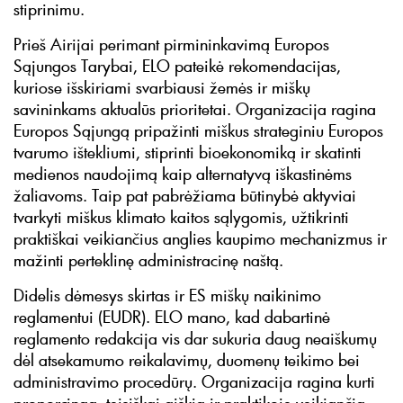
stiprinimu.
Prieš Airijai perimant pirmininkavimą Europos
Sąjungos Tarybai, ELO pateikė rekomendacijas,
kuriose išskiriami svarbiausi žemės ir miškų
savininkams aktualūs prioritetai. Organizacija ragina
Europos Sąjungą pripažinti miškus strateginiu Europos
tvarumo ištekliumi, stiprinti bioekonomiką ir skatinti
medienos naudojimą kaip alternatyvą iškastinėms
žaliavoms. Taip pat pabrėžiama būtinybė aktyviai
tvarkyti miškus klimato kaitos sąlygomis, užtikrinti
praktiškai veikiančius anglies kaupimo mechanizmus ir
mažinti perteklinę administracinę naštą.
Didelis dėmesys skirtas ir ES miškų naikinimo
reglamentui (EUDR). ELO mano, kad dabartinė
reglamento redakcija vis dar sukuria daug neaiškumų
dėl atsekamumo reikalavimų, duomenų teikimo bei
administravimo procedūrų. Organizacija ragina kurti