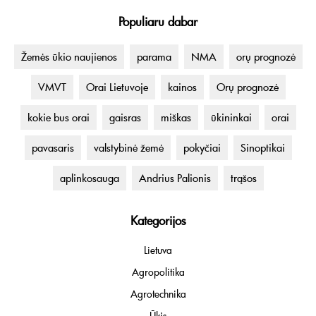
Populiaru dabar
Žemės ūkio naujienos
parama
NMA
orų prognozė
VMVT
Orai Lietuvoje
kainos
Orų prognozė
kokie bus orai
gaisras
miškas
ūkininkai
orai
pavasaris
valstybinė žemė
pokyčiai
Sinoptikai
aplinkosauga
Andrius Palionis
trąšos
Kategorijos
Lietuva
Agropolitika
Agrotechnika
Ūkis