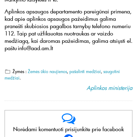
Aplinkos apsaugos departamento pareigūnai primena,
kad apie aplinkos apsaugos pažeidimus galima
pranešti skubiosios pagalbos tarnybų telefono numeriu
112. Taip pat užfiksuotas nuotraukas ar vaizdo
medžiagą, kai daromas pažeidimas, galima atsiųsti el.
paštu info@aad.am.lt
Žymės :
Žemės ūkio naujienos
,
pašalinti medžiai
,
saugotini
medžiai
.
Aplinkos ministerija
Norėdami komentuoti prisijunkite prie facebook