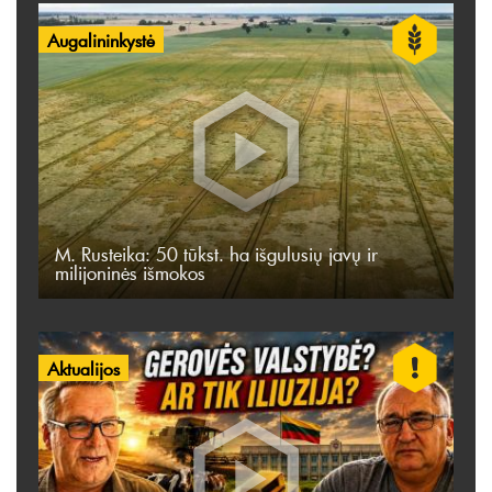
Augalininkystė
M. Rusteika: 50 tūkst. ha išgulusių javų ir
milijoninės išmokos
Aktualijos