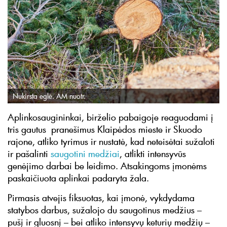
Nukirsta eglė. AM nuotr.
Aplinkosaugininkai, birželio pabaigoje reaguodami į
tris gautus pranešimus Klaipėdos mieste ir Skuodo
rajone, atliko tyrimus ir nustatė, kad neteisėtai sužaloti
ir pašalinti
saugotini medžiai
, atlikti intensyvūs
genėjimo darbai be leidimo. Atsakingoms įmonėms
paskaičiuota aplinkai padaryta žala.
Pirmasis atvejis fiksuotas, kai įmonė, vykdydama
statybos darbus, sužalojo du saugotinus medžius –
pušį ir gluosnį – bei atliko intensyvų keturių medžių –