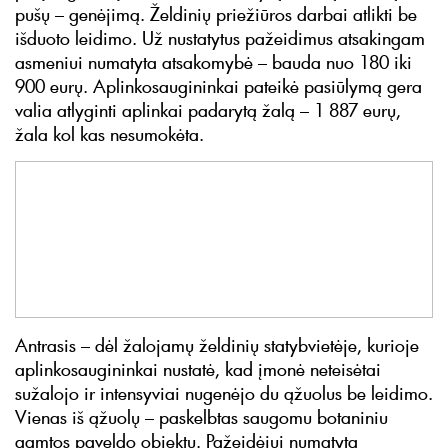
pušų – genėjimą. Želdinių priežiūros darbai atlikti be
išduoto leidimo. Už nustatytus pažeidimus atsakingam
asmeniui numatyta atsakomybė – bauda nuo 180 iki
900 eurų. Aplinkosaugininkai pateikė pasiūlymą gera
valia atlyginti aplinkai padarytą žalą – 1 887 eurų,
žala kol kas nesumokėta.
Antrasis – dėl žalojamų želdinių statybvietėje, kurioje
aplinkosaugininkai nustatė, kad įmonė neteisėtai
sužalojo ir intensyviai nugenėjo du ąžuolus be leidimo.
Vienas iš ąžuolų – paskelbtas saugomu botaniniu
gamtos paveldo objektu. Pažeidėjui numatyta