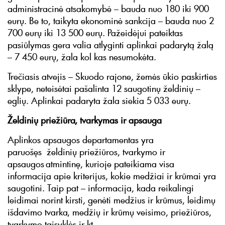
administracinė atsakomybė – bauda nuo 180 iki 900
eurų. Be to, taikyta ekonominė sankcija – bauda nuo 2
700 eurų iki 13 500 eurų. Pažeidėjui pateiktas
pasiūlymas gera valia atlyginti aplinkai padarytą žalą
– 7 450 eurų, žala kol kas nesumokėta.
Trečiasis atvejis – Skuodo rajone, žemės ūkio paskirties
sklype, neteisėtai pašalinta 12 saugotinų želdinių –
eglių. Aplinkai padaryta žala siekia 5 033 eurų.
Želdinių priežiūra, tvarkymas ir apsauga
Aplinkos apsaugos departamentas yra
paruošęs želdinių priežiūros, tvarkymo ir
apsaugos atmintinę, kurioje pateikiama visa
informacija apie kriterijus, kokie medžiai ir krūmai yra
saugotini. Taip pat – informacija, kada reikalingi
leidimai norint kirsti, genėti medžius ir krūmus, leidimų
išdavimo tvarka, medžių ir krūmų veisimo, priežiūros,
tvarkymo taisyklės ir kt.