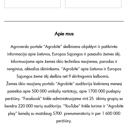
Apie mus
Agroverslo portale "Agrobitė" skelbiama objektyvi ir patikrinta
informacija apie Lietuvos, Europos Sąjungos ir pasaulio žemės ūkį.
Informuojame apie žemės ūkio technikos naujienas, parodas ir
renginius, aktualius ūkininkams. "Agrobitė" apie Lietuvos ir Europos
Sąjungos žemė ūkį skelbia net 9 skirtingomis kalbomis.
Žemės ūkio naujienų portalo "Agrobitė" auditorija kiekvieną mėnesį
pasiekia apie 500 000 unikalių vartotojų, apie 1700 000 puslapių
peržiūrų. "Facebook" tinkle administruojame virš 25 ūkinių grupių su
bendra 220 000 narių auditorija. "YouTube" tinkle turime ir "Agrobitė
play" kanalą su maždaug 5700 prenumeratorių ir per 1 600 000
peržiūrų.