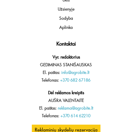
Užsienyje
Sodyba
Aplinka
Kontaktai
Vyr. redaktorius
GEDIMINAS STANIŠAUSKAS
El. paštas:
info@agrobite.lt
Telefonas:
+370 682 67186
Dėl reklamos kreiptis
AUŠRA VALENTAITĖ
El. paštas:
reklama@agrobite.lt
Telefonas:
+370 614 62210
Reklaminių skydelių rezervacija