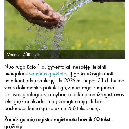
Vanduo. ŽŪR nuotr.
Nuo rugpjūčio 1 d. gyventojai, nespėję įteisinti
nelegalaus
vandens gręžinio
, jį galės užregistruoti
netaikant jokių sankcijų. Iki 2026 m. liepos 31 d. būtina
visus dokumentus pateikti gręžinius registruojančiai
Lietuvos geologijos tarnybai, o laiku jo neužregistravus
teks gręžinį likviduoti ir įsirengti naują. Tokios
paslaugos kaina gali siekti ir 5-6 tūkst. eurų.
Žemės gelmių registre registruota beveik 60 tūkst.
gręžinių