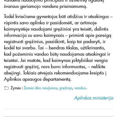
švaraus geriamojo vandens prieinamumą.
Todėl kviečiame gyventojus būti atidžius ir atsakingus –
rūpintis savo aplinka ir pasidomėti, ar artimoje
kaimynystėje naudojami gręžiniai yra teisėti, dalintis
informacija su savo kaimynais – priminti apie pareigą
registruoti gręžinius, paaiškinti, kaip tai padaryti, ir
kodėl tai svarbu. Tai – bendras tikslas, užtikrinantis,
kad požeminis vanduo būtų naudojamas atsakingai ir
teisėtai. Jei matote, kad kaimynas piktybiškai vengia
registruoti gręžinį, nors buvo informuotas, – nelikite
abejingi. Tokiais atvejais rekomenduojame kreiptis į
Aplinkos apsaugos departamentą.
Žymės :
Žemės ūkio naujienos
,
gręžinys
,
vanduo
.
Aplinkos ministerija