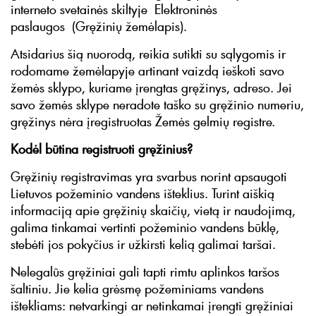
interneto svetainės skiltyje Elektroninės
paslaugos (Gręžinių žemėlapis).
Atsidarius šią nuorodą, reikia sutikti su sąlygomis ir
rodomame žemėlapyje artinant vaizdą ieškoti savo
žemės sklypo, kuriame įrengtas gręžinys, adreso. Jei
savo žemės sklype neradote taško su gręžinio numeriu,
gręžinys nėra įregistruotas Žemės gelmių registre.
Kodėl būtina registruoti gręžinius?
Gręžinių registravimas yra svarbus norint apsaugoti
Lietuvos požeminio vandens išteklius. Turint aiškią
informaciją apie gręžinių skaičių, vietą ir naudojimą,
galima tinkamai vertinti požeminio vandens būklę,
stebėti jos pokyčius ir užkirsti kelią galimai taršai.
Nelegalūs gręžiniai gali tapti rimtu aplinkos taršos
šaltiniu. Jie kelia grėsmę požeminiams vandens
ištekliams: netvarkingi ar netinkamai įrengti gręžiniai