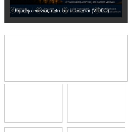
Pajudėjo miežiai, netrukus ir kviečiai (VIDEO)