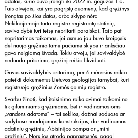
adatas, kurie buvo įrengti iki 2022 m. gegužės 1 d.
Tais atvejais, kai yra pagrįstų duomenų, kad gręžinys
įrengtas po šios datos, arba sklype nėra
Nekilnojamojo turto registre registruotų statinių,
savivaldybė turi teisę nepritarti paraiškai. Taip pat
nepritarimas taikomas, jei asmuo jau buvo kreipęsis
dėl naujo gręžinio tame pačiame sklype ir anksčiau
gavo neigiamą išvadą. Tokiu atveju, jei savivaldybė
neduoda pritarimo, gręžinį reikia likviduoti.
Gavus savivaldybės pritarimą, per 6 mėnesius reikia
pateikti dokumentus Lietuvos geologijos tarnybai, kuri
registruoja gręžinius Žemės gelmių registre.
Svarbu žinoti, kad įteisinimo reikalavimai taikomi ne
tik giluminiams gręžiniams, bet ir vadinamosioms
„vandens adatoms“ – tai seklios, dažnai soduose ar
sodybose naudojamos konstrukcijos, dar vadinamos
adatiniu gręžiniu, Abisinijos pompa ar „mini
gręžiniu“. Nors jos atrodo paprastesnės, pagal