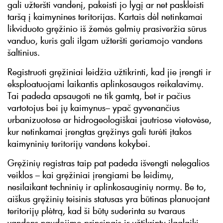
gali užteršti vandenį, pakeisti jo lygį ar net paskleisti
taršą į kaimynines teritorijas. Kartais dėl netinkamai
likviduoto gręžinio iš žemės gelmių prasiveržia sūrus
vanduo, kuris gali ilgam užteršti geriamojo vandens
šaltinius.
Registruoti gręžiniai leidžia užtikrinti, kad jie įrengti ir
eksploatuojami laikantis aplinkosaugos reikalavimų.
Tai padeda apsaugoti ne tik gamtą, bet ir pačius
vartotojus bei jų kaimynus– ypač gyvenančius
urbanizuotose ar hidrogeologiškai jautriose vietovėse,
kur netinkamai įrengtas gręžinys gali turėti įtakos
kaimyninių teritorijų vandens kokybei.
Gręžinių registras taip pat padeda išvengti nelegalios
veiklos – kai gręžiniai įrengiami be leidimų,
nesilaikant techninių ir aplinkosauginių normų. Be to,
aiškus gręžinių teisinis statusas yra būtinas planuojant
teritorijų plėtrą, kad ši būtų suderinta su tvaraus
vandens naudojimo principais ir užtikrintų ilgalaikį