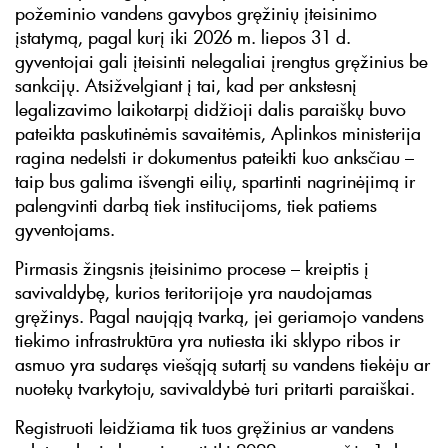
požeminio vandens gavybos gręžinių įteisinimo
įstatymą, pagal kurį iki 2026 m. liepos 31 d.
gyventojai gali įteisinti nelegaliai įrengtus gręžinius be
sankcijų. Atsižvelgiant į tai, kad per ankstesnį
legalizavimo laikotarpį didžioji dalis paraiškų buvo
pateikta paskutinėmis savaitėmis, Aplinkos ministerija
ragina nedelsti ir dokumentus pateikti kuo anksčiau –
taip bus galima išvengti eilių, spartinti nagrinėjimą ir
palengvinti darbą tiek institucijoms, tiek patiems
gyventojams.
Pirmasis žingsnis įteisinimo procese – kreiptis į
savivaldybę, kurios teritorijoje yra naudojamas
gręžinys. Pagal naująją tvarką, jei geriamojo vandens
tiekimo infrastruktūra yra nutiesta iki sklypo ribos ir
asmuo yra sudaręs viešąją sutartį su vandens tiekėju ar
nuotekų tvarkytoju, savivaldybė turi pritarti paraiškai.
Registruoti leidžiama tik tuos gręžinius ar vandens