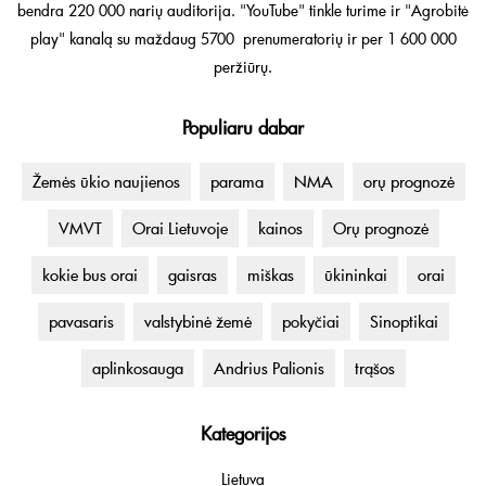
bendra 220 000 narių auditorija. "YouTube" tinkle turime ir "Agrobitė
play" kanalą su maždaug 5700 prenumeratorių ir per 1 600 000
peržiūrų.
Populiaru dabar
Žemės ūkio naujienos
parama
NMA
orų prognozė
VMVT
Orai Lietuvoje
kainos
Orų prognozė
kokie bus orai
gaisras
miškas
ūkininkai
orai
pavasaris
valstybinė žemė
pokyčiai
Sinoptikai
aplinkosauga
Andrius Palionis
trąšos
Kategorijos
Lietuva