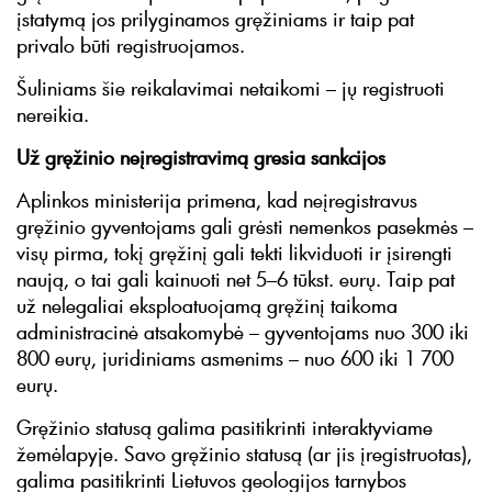
įstatymą jos prilyginamos gręžiniams ir taip pat
privalo būti registruojamos.
Šuliniams šie reikalavimai netaikomi – jų registruoti
nereikia.
Už gręžinio neįregistravimą gresia sankcijos
Aplinkos ministerija primena, kad neįregistravus
gręžinio gyventojams gali grėsti nemenkos pasekmės –
visų pirma, tokį gręžinį gali tekti likviduoti ir įsirengti
naują, o tai gali kainuoti net 5–6 tūkst. eurų. Taip pat
už nelegaliai eksploatuojamą gręžinį taikoma
administracinė atsakomybė – gyventojams nuo 300 iki
800 eurų, juridiniams asmenims – nuo 600 iki 1 700
eurų.
Gręžinio statusą galima pasitikrinti interaktyviame
žemėlapyje. Savo gręžinio statusą (ar jis įregistruotas),
galima pasitikrinti Lietuvos geologijos tarnybos