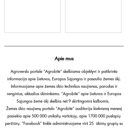
Apie mus
Agroverslo portale "Agrobitė" skelbiama objektyvi ir patikrinta
informacija apie Lietuvos, Europos Sąjungos ir pasaulio žemės ūkį.
Informuojame apie žemės ūkio technikos naujienas, parodas ir
renginius, aktualius ūkininkams. "Agrobitė" apie Lietuvos ir Europos
Sąjungos žemė ūkį skelbia net 9 skirtingomis kalbomis.
Žemės ūkio naujienų portalo "Agrobitė" auditorija kiekvieną mėnesį
pasiekia apie 500 000 unikalių vartotojų, apie 1700 000 puslapių
peržiūrų. "Facebook" tinkle administruojame virš 25 ūkinių grupių su