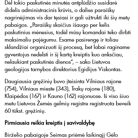
Dėl tokio paskutinės minutės antplūdžio susidarė
didelis administracinis krūvis, o dalies paraiškų
nagrinėjimas vis dar tęsiasi ir gali užtrukti iki šių metų
pabaigos. „Paraiškų skaičius išaugo per kelis
paskutinius mėnesius, todėl mūsų komandai teko dirbti
maksimaliu pajėgumu. Esame pasirengę ir toliau
sklandžiai organizuoti šį procesą, bet labai raginame
gyventojus nedelsti ir šį kartą kreiptis kuo anksčiau,
nelaukiant paskutinės dienos“, – sako Lietuvos
geologijos tarnybos direktorius Egidijus Viskontas.
Daugiausia gręžinių buvo įteisinta Vilniaus rajone
(754), Vilniaus mieste (343), Trakų rajone (180),
Klaipėdos (167) ir Kauno (162) rajonuose. Iš viso šiuo
metu Lietuvos Žemės gelmių registre registruota beveik
60 tūkst. gręžinių.
Pirmiausia reikia kreiptis į savivaldybę
Birželio pabaigoje Seimas priėmė laikinąjį Gėlo