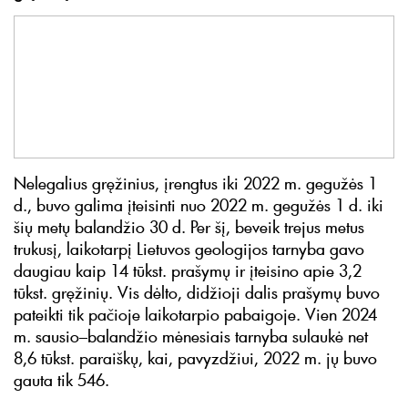
Nelegalius gręžinius, įrengtus iki 2022 m. gegužės 1
d., buvo galima įteisinti nuo 2022 m. gegužės 1 d. iki
šių metų balandžio 30 d. Per šį, beveik trejus metus
trukusį, laikotarpį Lietuvos geologijos tarnyba gavo
daugiau kaip 14 tūkst. prašymų ir įteisino apie 3,2
tūkst. gręžinių. Vis dėlto, didžioji dalis prašymų buvo
pateikti tik pačioje laikotarpio pabaigoje. Vien 2024
m. sausio–balandžio mėnesiais tarnyba sulaukė net
8,6 tūkst. paraiškų, kai, pavyzdžiui, 2022 m. jų buvo
gauta tik 546.