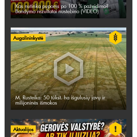
Kas nutinka pupoms po 100 % pažeidimo?
Bandymo rezultatai nustebino (VIDEO)
Augalininkystė
M. Rusteika: 50 tūkst. ha išgulusių javų ir
milijoninės išmokos
Aktualijos