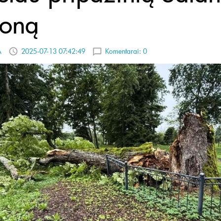
toną
A
2025-07-13 07:42:49
Komentarai:
0