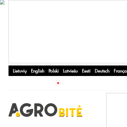
Lietuvių
English
Polski
Latviešu
Eesti
Deutsch
França