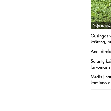
Vėjo nulaužt
Gūsingas v
kaštoną, p
Anot direk
Salantų ka
laikomas s
Medis į sa
kamieno ap