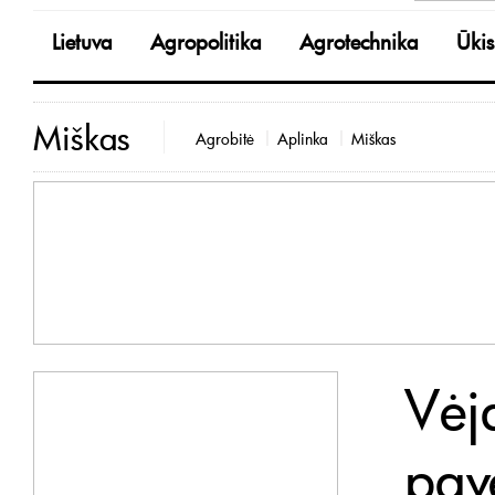
Lietuva
Agropolitika
Agrotechnika
Ūkis
Miškas
Agrobitė
Aplinka
Miškas
Vėj
pav