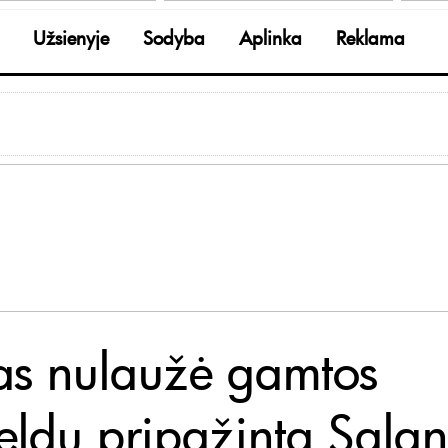
Užsienyje
Sodyba
Aplinka
Reklama
as nulaužė gamtos
eldu pripažintą Salan