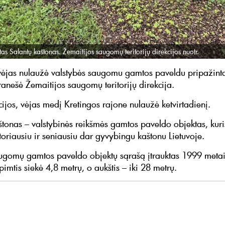
as Salantų kaštonas. Žemaitijos saugomų teritorijų direkcijos nuotr.
ėjas nulaužė valstybės saugomu gamtos paveldu pripažint
ranešė Žemaitijos saugomų teritorijų direkcija.
cijos, vėjas medį Kretingos rajone nulaužė ketvirtadienį.
štonas – valstybinės reikšmės gamtos paveldo objektas, kur
toriausiu ir seniausiu dar gyvybingu kaštonu Lietuvoje.
ugomų gamtos paveldo objektų sąrašą įtrauktas 1999 metai
imtis siekė 4,8 metrų, o aukštis – iki 28 metrų.