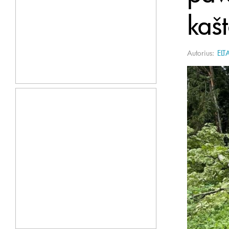
kaš
Autorius:
ELT