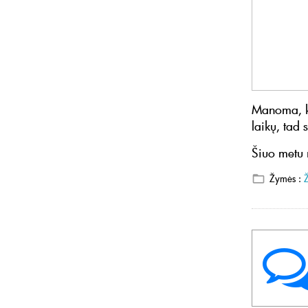
Manoma, ka
laikų, tad 
Šiuo metu 
Žymės :