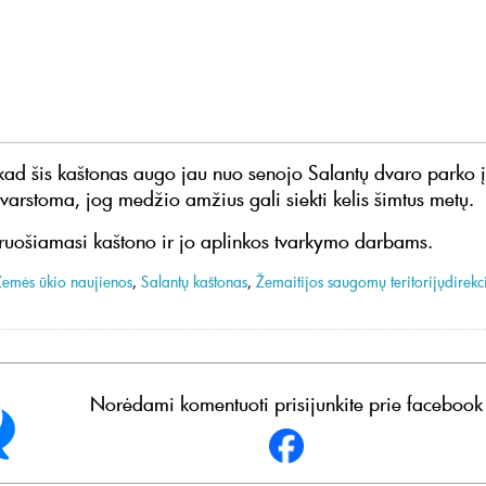
d šis kaštonas augo jau nuo senojo Salantų dvaro parko 
svarstoma, jog medžio amžius gali siekti kelis šimtus metų.
ruošiamasi kaštono ir jo aplinkos tvarkymo darbams.
Žemės ūkio naujienos
,
Salantų kaštonas
,
Žemaitijos saugomų teritorijųdirekc
Norėdami komentuoti prisijunkite prie facebook