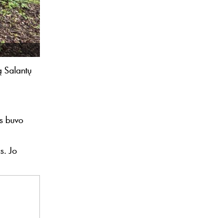
ą Salantų
is buvo
s. Jo