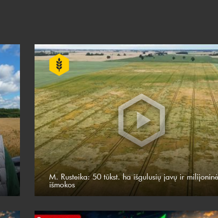
M. Rusteika: 50 tūkst. ha išgulusių javų ir milijonin
išmokos