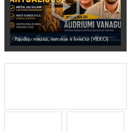
Pajudėjo miežiai, netrukus ir kviečiai (VIDEO)