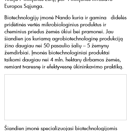
Europos Sąjunga.
Biotechnologijų įmonė Nando kuria ir gamina didelės
pridėtinės vertės mikrobiologinius produktus ir
cheminius priedus žemės ūkiui bei pramonei. Jau
šiandien jos kuriamą agrobiotechnologinę produkciją
žino daugiau nei 50 pasaulio šalių – 5 žemynų
žemdirbiai. Įmonės biotechnologiniai produktai
taikomi daugiau nei 4 mln. hektarų dirbamos žemės,
remiant tvaresnę ir efektyvesnę ūkininkavimo praktiką.
Šiandien įmonė specializuojasi biotechnologijomis