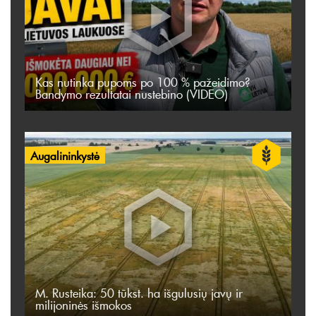
Kas nutinka pupoms po 100 % pažeidimo?
Bandymo rezultatai nustebino (VIDEO)
Augalininkystė
M. Rusteika: 50 tūkst. ha išgulusių javų ir
milijoninės išmokos