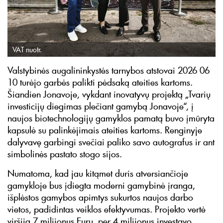
VAT nuotr.
Valstybinės augalininkystės tarnybos atstovai 2026 06
10 turėjo garbės palikti pėdsaką ateities kartoms.
Šiandien Jonavoje, vykdant inovatyvų projektą „Tvarių
investicijų diegimas plečiant gamybą Jonavoje“, į
naujos biotechnologijų gamyklos pamatą buvo įmūryta
kapsulė su palinkėjimais ateities kartoms. Renginyje
dalyvavę garbingi svečiai paliko savo autografus ir ant
simbolinės pastato stogo sijos.
Numatoma, kad jau kitąmet duris atversiančioje
gamykloje bus įdiegta moderni gamybinė įranga,
išplėstos gamybos apimtys sukurtos naujos darbo
vietos, padidintas veiklos efektyvumas. Projekto vertė
viršija 7 milijonus Eurų, per 4 milijonus investavo