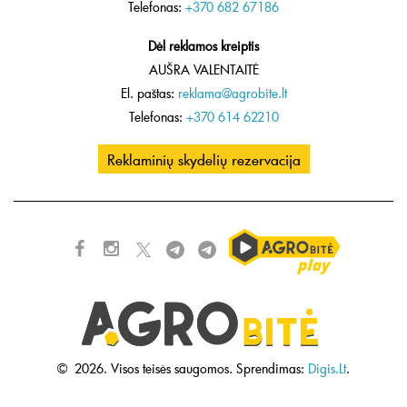
Telefonas:
+370 682 67186
Dėl reklamos kreiptis
AUŠRA VALENTAITĖ
El. paštas:
reklama@agrobite.lt
Telefonas:
+370 614 62210
Reklaminių skydelių rezervacija
©
2026.
Visos teisės saugomos.
Sprendimas:
Digis.Lt
.