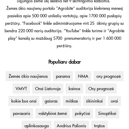
Sąjungos žemė ūkį skelbia net 9 skirtingomis kalbomis.
Žemės ūkio naujienų portalo "Agrobitė" auditorija kiekvieną mėnesį
pasiekia apie 500 000 unikalių vartotojų, apie 1700 000 puslapių
peržiūrų. "Facebook" tinkle administruojame virš 25 ūkinių grupių su
bendra 220 000 narių auditorija. "YouTube" tinkle turime ir "Agrobitė
play" kanalą su maždaug 5700 prenumeratorių ir per 1 600 000
peržiūrų.
Populiaru dabar
Žemės ūkio naujienos
parama
NMA
orų prognozė
VMVT
Orai Lietuvoje
kainos
Orų prognozė
kokie bus orai
gaisras
miškas
ūkininkai
orai
pavasaris
valstybinė žemė
pokyčiai
Sinoptikai
aplinkosauga
Andrius Palionis
trąšos