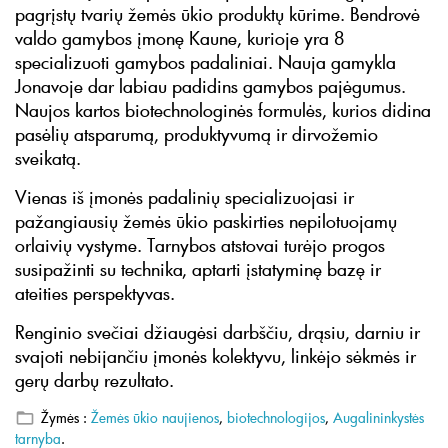
pagrįstų tvarių žemės ūkio produktų kūrime. Bendrovė
valdo gamybos įmonę Kaune, kurioje yra 8
specializuoti gamybos padaliniai. Nauja gamykla
Jonavoje dar labiau padidins gamybos pajėgumus.
Naujos kartos biotechnologinės formulės, kurios didina
pasėlių atsparumą, produktyvumą ir dirvožemio
sveikatą.
Vienas iš įmonės padalinių specializuojasi ir
pažangiausių žemės ūkio paskirties nepilotuojamų
orlaivių vystyme. Tarnybos atstovai turėjo progos
susipažinti su technika, aptarti įstatyminę bazę ir
ateities perspektyvas.
Renginio svečiai džiaugėsi darbščiu, drąsiu, darniu ir
svajoti nebijančiu įmonės kolektyvu, linkėjo sėkmės ir
gerų darbų rezultato.
Žymės :
Žemės ūkio naujienos
,
biotechnologijos
,
Augalininkystės
tarnyba
.