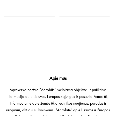
Apie mus
Agroverslo portale "Agrobitė" skelbiama objektyvi ir patikrinta
informacija apie Lietuvos, Europos Sąjungos ir pasaulio žemės ūkį.
Informuojame apie žemės ūkio technikos naujienas, parodas ir
renginius, aktualius ūkininkams. "Agrobitė" apie Lietuvos ir Europos