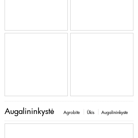
Augalininkystė
Agrobitė
Ūkis
Augalininkystė