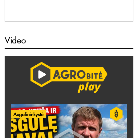
Video
Augalininkystė