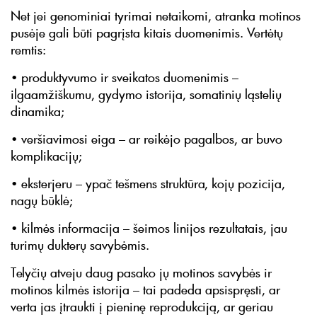
Net jei genominiai tyrimai netaikomi, atranka motinos
pusėje gali būti pagrįsta kitais duomenimis. Vertėtų
remtis:
• produktyvumo ir sveikatos duomenimis –
ilgaamžiškumu, gydymo istorija, somatinių ląstelių
dinamika;
• veršiavimosi eiga – ar reikėjo pagalbos, ar buvo
komplikacijų;
• eksterjeru – ypač tešmens struktūra, kojų pozicija,
nagų būklė;
• kilmės informacija – šeimos linijos rezultatais, jau
turimų dukterų savybėmis.
Telyčių atveju daug pasako jų motinos savybės ir
motinos kilmės istorija – tai padeda apsispręsti, ar
verta jas įtraukti į pieninę reprodukciją, ar geriau