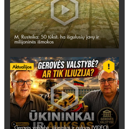
M. Rusteika: 50 tūkst. ha išgulusių javų ir
milijoninės išmokos
Aktualijos
Gerovės valstybė, ūkininkai ir auksas (VIDEO)