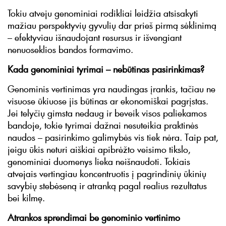
Tokiu atveju genominiai rodikliai leidžia atsisakyti
mažiau perspektyvių gyvulių dar prieš pirmą sėklinimą
– efektyviau išnaudojant resursus ir išvengiant
nenuoseklios bandos formavimo.
Kada genominiai tyrimai – nebūtinas pasirinkimas?
Genominis vertinimas yra naudingas įrankis, tačiau ne
visuose ūkiuose jis būtinas ar ekonomiškai pagrįstas.
Jei telyčių gimsta nedaug ir beveik visos paliekamos
bandoje, tokie tyrimai dažnai nesuteikia praktinės
naudos – pasirinkimo galimybės vis tiek nėra. Taip pat,
jeigu ūkis neturi aiškiai apibrėžto veisimo tikslo,
genominiai duomenys lieka neišnaudoti. Tokiais
atvejais vertingiau koncentruotis į pagrindinių ūkinių
savybių stebėseną ir atranką pagal realius rezultatus
bei kilmę.
Atrankos sprendimai be genominio vertinimo