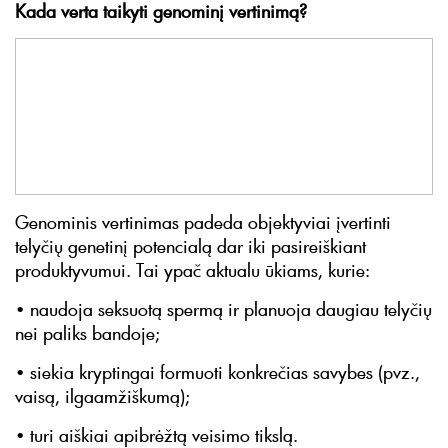
Kada verta taikyti genominį vertinimą?
Genominis vertinimas padeda objektyviai įvertinti
telyčių genetinį potencialą dar iki pasireiškiant
produktyvumui. Tai ypač aktualu ūkiams, kurie:
• naudoja seksuotą spermą ir planuoja daugiau telyčių
nei paliks bandoje;
• siekia kryptingai formuoti konkrečias savybes (pvz.,
vaisą, ilgaamžiškumą);
• turi aiškiai apibrėžtą veisimo tikslą.