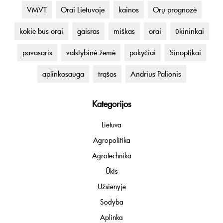
VMVT
Orai Lietuvoje
kainos
Orų prognozė
kokie bus orai
gaisras
miškas
orai
ūkininkai
pavasaris
valstybinė žemė
pokyčiai
Sinoptikai
aplinkosauga
trąšos
Andrius Palionis
Kategorijos
Lietuva
Agropolitika
Agrotechnika
Ūkis
Užsienyje
Sodyba
Aplinka