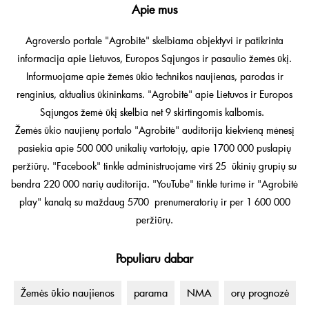
Apie mus
Agroverslo portale "Agrobitė" skelbiama objektyvi ir patikrinta
informacija apie Lietuvos, Europos Sąjungos ir pasaulio žemės ūkį.
Informuojame apie žemės ūkio technikos naujienas, parodas ir
renginius, aktualius ūkininkams. "Agrobitė" apie Lietuvos ir Europos
Sąjungos žemė ūkį skelbia net 9 skirtingomis kalbomis.
Žemės ūkio naujienų portalo "Agrobitė" auditorija kiekvieną mėnesį
pasiekia apie 500 000 unikalių vartotojų, apie 1700 000 puslapių
peržiūrų. "Facebook" tinkle administruojame virš 25 ūkinių grupių su
bendra 220 000 narių auditorija. "YouTube" tinkle turime ir "Agrobitė
play" kanalą su maždaug 5700 prenumeratorių ir per 1 600 000
peržiūrų.
Populiaru dabar
Žemės ūkio naujienos
parama
NMA
orų prognozė