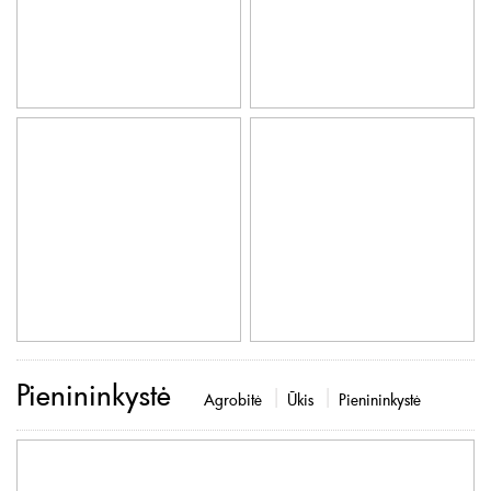
Pienininkystė
Agrobitė
Ūkis
Pienininkystė