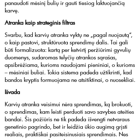
panaudoti mėsinį bulių ir gauti tiesiog laktuojančią
karvę.
Atranka kaip strateginis filtras
Svarbu, kad karvių atranka vyktų ne „pagal nuojautą“,
o kaip pastovi, struktūruota sprendimų dalis. Tai gali
būti formalizuota: kartą per ketvirtį peržiūrimi gyvulių
duomenys, sudaromas telyčių atrankos sąrašas,
apsibrėžiama, kurioms naudojami pieniniai, o kurioms
– mėsiniai buliai. Tokia sistema padeda užtikrinti, kad
bandos kryptis formuojama ne atsitiktinai, o nuosekliai.
Išvada
Karvių atranka veisimui nėra sprendimas, ką brokuoti,
o sprendimas, kam leisti perduoti savo savybes ateities
bandai. Šis požiūris ne tik padeda išvengti netvaraus
genetinio pagrindo, bet ir leidžia ūkio augimą grįsti
realiais, praktiškai pasiteisinusiais sprendimais. Nes