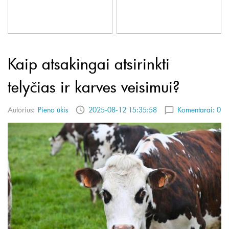
Kaip atsakingai atsirinkti
telyčias ir karves veisimui?
Autorius:
Pieno ūkis
2025-08-12 15:35:58
Komentarai:
0