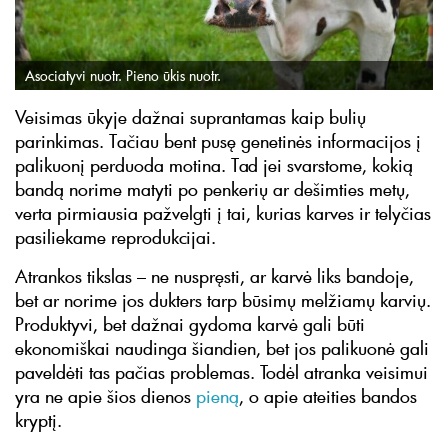
Asociatyvi nuotr. Pieno ūkis nuotr.
Veisimas ūkyje dažnai suprantamas kaip bulių
parinkimas. Tačiau bent pusę genetinės informacijos į
palikuonį perduoda motina. Tad jei svarstome, kokią
bandą norime matyti po penkerių ar dešimties metų,
verta pirmiausia pažvelgti į tai, kurias karves ir telyčias
pasiliekame reprodukcijai.
Atrankos tikslas – ne nuspręsti, ar karvė liks bandoje,
bet ar norime jos dukters tarp būsimų melžiamų karvių.
Produktyvi, bet dažnai gydoma karvė gali būti
ekonomiškai naudinga šiandien, bet jos palikuonė gali
paveldėti tas pačias problemas. Todėl atranka veisimui
yra ne apie šios dienos
pieną
, o apie ateities bandos
kryptį.