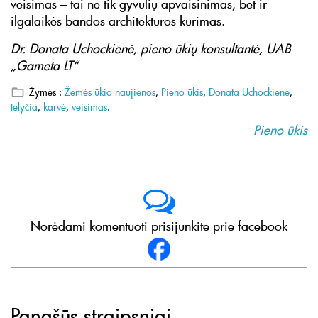
veisimas – tai ne tik gyvulių apvaisinimas, bet ir
ilgalaikės bandos architektūros kūrimas.
Dr. Donata Uchockienė, pieno ūkių konsultantė, UAB
„Gameta LT“
Žymės :
Žemės ūkio naujienos
,
Pieno ūkis
,
Donata Uchockienė
,
telyčia
,
karvė
,
veisimas
.
Pieno ūkis
Norėdami komentuoti prisijunkite prie facebook
Panašūs straipsniai