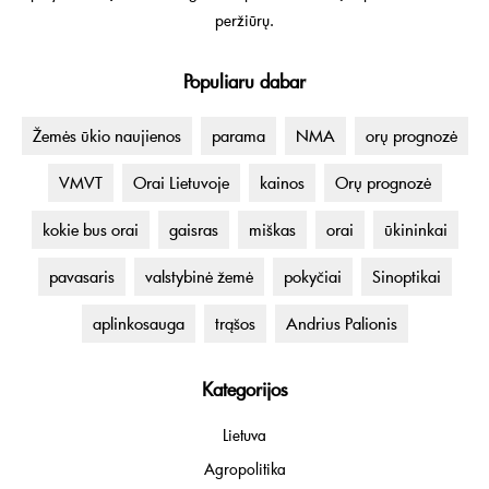
peržiūrų.
Populiaru dabar
Žemės ūkio naujienos
parama
NMA
orų prognozė
VMVT
Orai Lietuvoje
kainos
Orų prognozė
kokie bus orai
gaisras
miškas
orai
ūkininkai
pavasaris
valstybinė žemė
pokyčiai
Sinoptikai
aplinkosauga
trąšos
Andrius Palionis
Kategorijos
Lietuva
Agropolitika