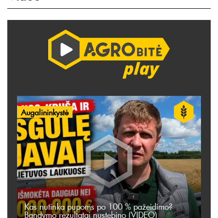
Augalininkystė
Kas nutinka pupoms po 100 % pažeidimo?
Bandymo rezultatai nustebino (VIDEO)