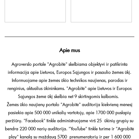
Apie mus
Agroverslo portale "Agrobitė" skelbiama objektyvi ir patikrinta
informacija apie Lietuvos, Europos Sąjungos ir pasaulio žemės ūkį.
Informuojame apie žemės ūkio technikos naujienas, parodas ir
renginius, aktualius ūkininkams. "Agrobitė" apie Lietuvos ir Europos
Sąjungos žemė ūkį skelbia net 9 skirtingomis kalbomis.
Žemės ūkio naujienų portalo "Agrobitė" auditorija kiekvieną mėnesį
pasiekia apie 500 000 unikalių vartotojų, apie 1700 000 puslapių
peržiūrų. "Facebook" tinkle administruojame virš 25 ūkinių grupių su
bendra 220 000 narių auditorija. "YouTube" tinkle turime ir "Agrobitė
play" kanalą su maždaug 5700 prenumeratorių ir per 1 600 000