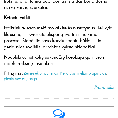
trukmę, o tai lemia papildomas išlaidas bei didesnę
riziką karvių sveikatai.
Kviečiu veikti
Patikrinkite savo melžimo aikštelės nustatymus. Jei kyla
klausimų — kvieskite ekspertą įvertinti melžimo
procesą. Stebėkite savo karvių spenių būklę — tai
geriausias rodiklis, ar viskas vyksta sklandžiai.
Nedelskite: net kelių sekundžių korekcija gali turėti
didelę reikšmę jūsų ūkiui.
Žymės :
Žemės ūkio naujienos
,
Pieno ūkis
,
melžimo aparatas
,
pienininkystės įranga
.
Pieno ūkis