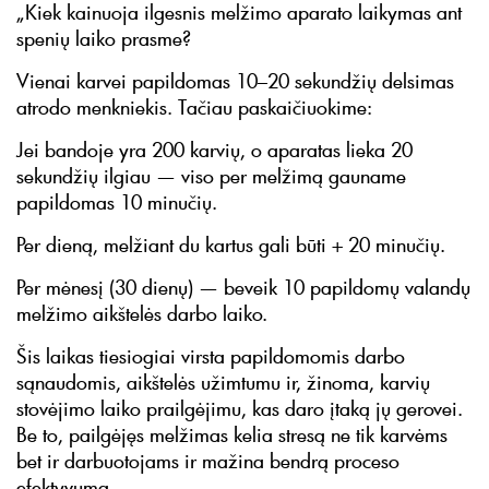
„Kiek kainuoja ilgesnis melžimo aparato laikymas ant
spenių laiko prasme?
Vienai karvei papildomas 10–20 sekundžių delsimas
atrodo menkniekis. Tačiau paskaičiuokime:
Jei bandoje yra 200 karvių, o aparatas lieka 20
sekundžių ilgiau — viso per melžimą gauname
papildomas 10 minučių.
Per dieną, melžiant du kartus gali būti + 20 minučių.
Per mėnesį (30 dienų) — beveik 10 papildomų valandų
melžimo aikštelės darbo laiko.
Šis laikas tiesiogiai virsta papildomomis darbo
sąnaudomis, aikštelės užimtumu ir, žinoma, karvių
stovėjimo laiko prailgėjimu, kas daro įtaką jų gerovei.
Be to, pailgėjęs melžimas kelia stresą ne tik karvėms
bet ir darbuotojams ir mažina bendrą proceso
efektyvumą.