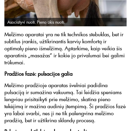
Asociatyvi nuotr. Pieno ūkis nuotr.
Melžimo aparatai yra ne tik technikos stebuklas, bet ir
subtilus įrankis, užtikrinantis karvių komfortą ir
optimalų pieno išmelžimą. Aptarkime, kaip veikia šis
aparatinis „masažas“ ir kokie jo privalumai bei galimi
trūkumai.
Pradžios fazė: pulsacijos galia
Melžimo pradžioje aparatas švelniai padidina
pulsaciją ir sumažina vakuumą. Tai leidžia speniams
lengviau prisitaikyti prie melžimo, skatina pieno
tekėjimą ir mažina audinių įtempimą. Ši pradžios fazė
yra labai svarbi, nes ji ne tik palengvina melžimo
pradžią, bet ir užtikrina sklandų procesą.