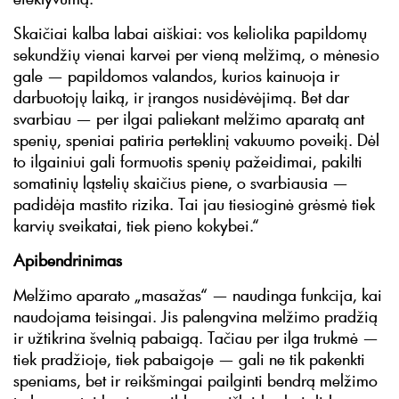
Skaičiai kalba labai aiškiai: vos keliolika papildomų
sekundžių vienai karvei per vieną melžimą, o mėnesio
gale — papildomos valandos, kurios kainuoja ir
darbuotojų laiką, ir įrangos nusidėvėjimą. Bet dar
svarbiau — per ilgai paliekant melžimo aparatą ant
spenių, speniai patiria perteklinį vakuumo poveikį. Dėl
to ilgainiui gali formuotis spenių pažeidimai, pakilti
somatinių ląstelių skaičius piene, o svarbiausia —
padidėja mastito rizika. Tai jau tiesioginė grėsmė tiek
karvių sveikatai, tiek pieno kokybei.“
Apibendrinimas
Melžimo aparato „masažas“ — naudinga funkcija, kai
naudojama teisingai. Jis palengvina melžimo pradžią
ir užtikrina švelnią pabaigą. Tačiau per ilga trukmė —
tiek pradžioje, tiek pabaigoje — gali ne tik pakenkti
speniams, bet ir reikšmingai pailginti bendrą melžimo