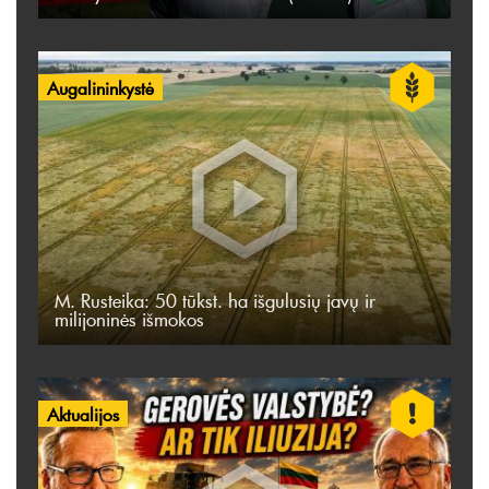
Augalininkystė
M. Rusteika: 50 tūkst. ha išgulusių javų ir
milijoninės išmokos
Aktualijos