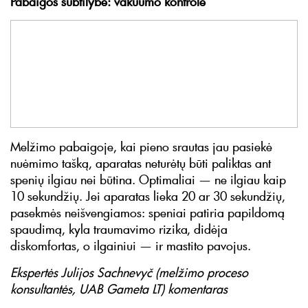
Pabaigos subtilybė: vakuumo kontrolė
Melžimo pabaigoje, kai pieno srautas jau pasiekė
nuėmimo tašką, aparatas neturėtų būti paliktas ant
spenių ilgiau nei būtina. Optimaliai — ne ilgiau kaip
10 sekundžių. Jei aparatas lieka 20 ar 30 sekundžių,
pasekmės neišvengiamos: speniai patiria papildomą
spaudimą, kyla traumavimo rizika, didėja
diskomfortas, o ilgainiui — ir mastito pavojus.
Ekspertės Julijos Sachnevyč (melžimo proceso
konsultantės, UAB Gameta LT) komentaras