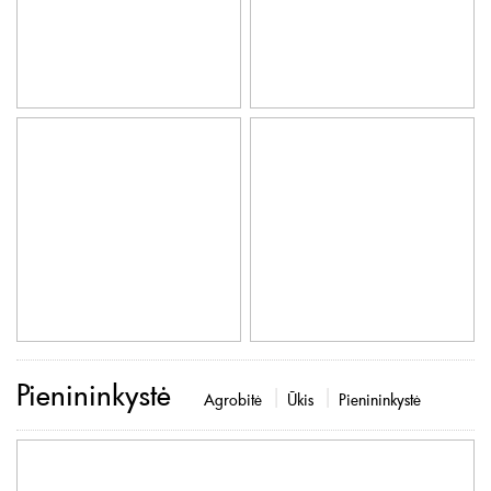
Pienininkystė
Agrobitė
Ūkis
Pienininkystė