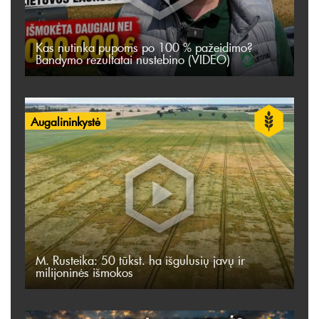
Kas nutinka pupoms po 100 % pažeidimo?
Bandymo rezultatai nustebino (VIDEO)
Augalininkystė
M. Rusteika: 50 tūkst. ha išgulusių javų ir
milijoninės išmokos