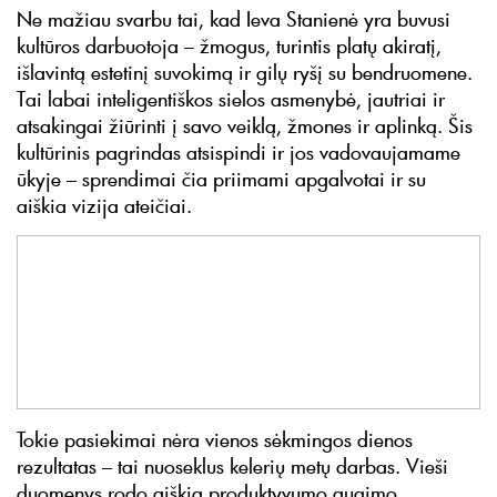
Ne mažiau svarbu tai, kad Ieva Stanienė yra buvusi
kultūros darbuotoja – žmogus, turintis platų akiratį,
išlavintą estetinį suvokimą ir gilų ryšį su bendruomene.
Tai labai inteligentiškos sielos asmenybė, jautriai ir
atsakingai žiūrinti į savo veiklą, žmones ir aplinką. Šis
kultūrinis pagrindas atsispindi ir jos vadovaujamame
ūkyje – sprendimai čia priimami apgalvotai ir su
aiškia vizija ateičiai.
Tokie pasiekimai nėra vienos sėkmingos dienos
rezultatas – tai nuoseklus kelerių metų darbas. Vieši
duomenys rodo aiškią produktyvumo augimo