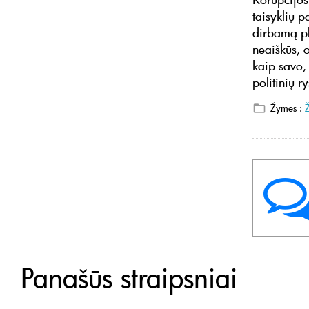
taisyklių 
dirbamą pl
neaiškūs, 
kaip savo,
politinių 
Žymės :
Panašūs straipsniai