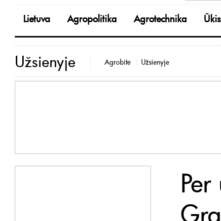
Lietuva
Agropolitika
Agrotechnika
Ūkis
Užsienyje
Agrobitė
Užsienyje
Per
Gra