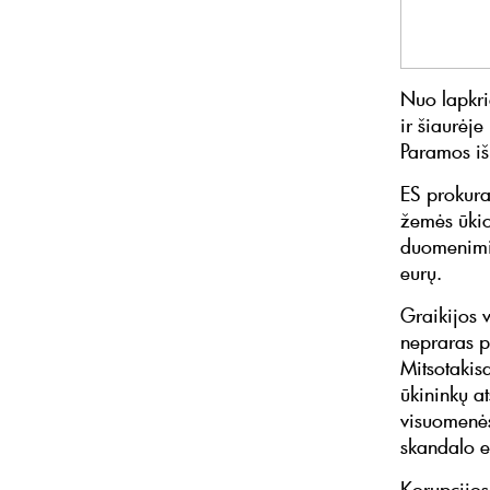
Nuo lapkri
ir šiaurėj
Paramos iš
ES prokura
žemės ūkio
duomenimis
eurų.
Graikijos 
nepraras p
Mitsotakis
ūkininkų at
visuomenės
skandalo e
Korupcijos