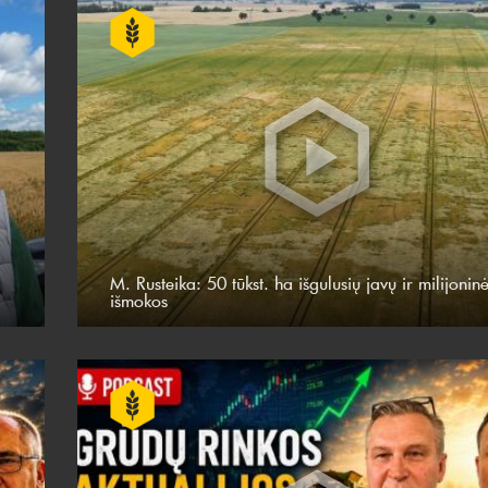
M. Rusteika: 50 tūkst. ha išgulusių javų ir milijonin
išmokos