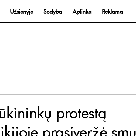
Užsienyje
Sodyba
Aplinka
Reklama
 ūkininkų protestą
ikijoje prasiveržė smu