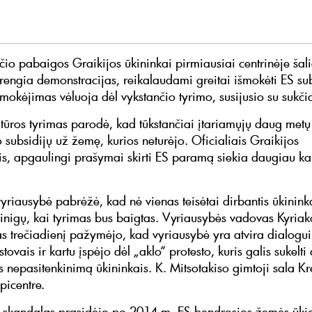
čio pabaigos Graikijos ūkininkai pirmiausiai centrinėje šali
e rengia demonstracijas, reikalaudami greitai išmokėti ES sub
mokėjimas vėluoja dėl vykstančio tyrimo, susijusio su sukči
tūros tyrimas parodė, kad tūkstančiai įtariamųjų daug metų
 subsidijų už žemę, kurios neturėjo. Oficialiais Graikijos
, apgaulingi prašymai skirti ES paramą siekia daugiau ka
vyriausybė pabrėžė, kad nė vienas teisėtai dirbantis ūkinink
inigų, kai tyrimas bus baigtas. Vyriausybės vadovas Kyriak
as trečiadienį pažymėjo, kad vyriausybė yra atvira dialogui
stovais ir kartu įspėjo dėl „aklo“ protesto, kuris galis sukelti
 nepasitenkinimą ūkininkais. K. Mitsotakiso gimtoji sala Kr
picentre.
 skandalas prasidėjo po 2014 m. ES bendrosios žemės ūkio