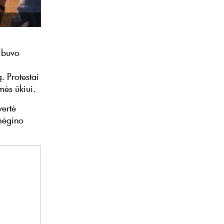
e buvo
. Protestai
mės ūkiui.
vertė
 mėgino