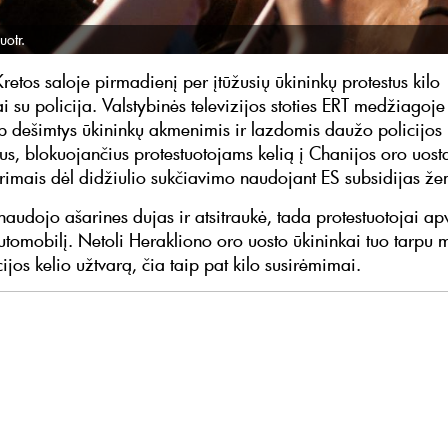
uotr.
retos saloje pirmadienį per įtūžusių ūkininkų protestus kilo
i su policija. Valstybinės televizijos stoties ERT medžiagoj
ip dešimtys ūkininkų akmenimis ir lazdomis daužo policijos
us, blokuojančius protestuotojams kelią į Chanijos oro uostą
tyrimais dėl didžiulio sukčiavimo naudojant ES subsidijas že
naudojo ašarines dujas ir atsitraukė, tada protestuotojai ap
automobilį. Netoli Herakliono oro uosto ūkininkai tuo tarpu
cijos kelio užtvarą, čia taip pat kilo susirėmimai.