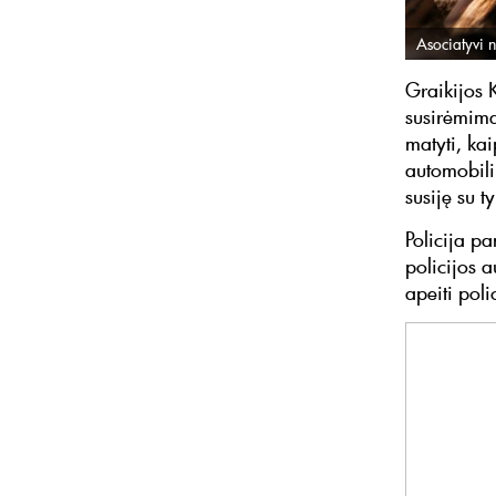
Asociatyvi n
Graikijos K
susirėmima
matyti, ka
automobili
susiję su 
Policija pa
policijos 
apeiti poli