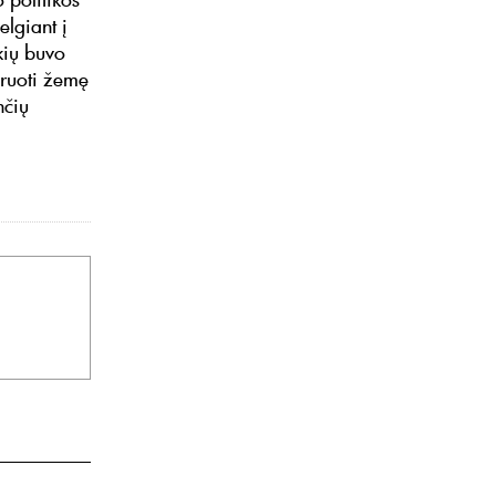
lgiant į
kių buvo
aruoti žemę
nčių