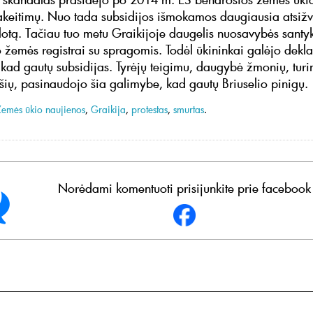
pakeitimų. Nuo tada subsidijos išmokamos daugiausia atsižve
otą. Tačiau tuo metu Graikijoje daugelis nuosavybės santy
o žemės registrai su spragomis. Todėl ūkininkai galėjo dekl
 kad gautų subsidijas. Tyrėjų teigimu, daugybė žmonių, turi
ryšių, pasinaudojo šia galimybe, kad gautų Briuselio pinigų.
Žemės ūkio naujienos
,
Graikija
,
protestas
,
smurtas
.
Norėdami komentuoti prisijunkite prie facebook