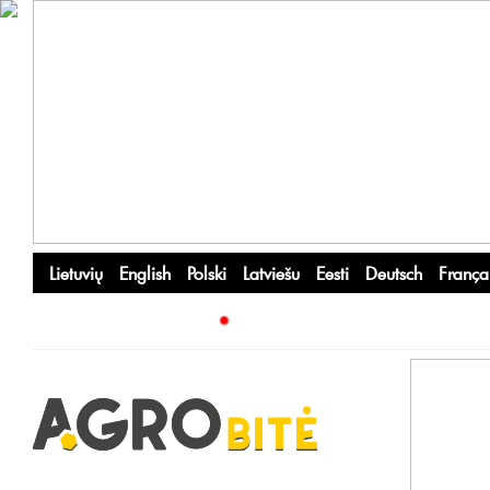
Lietuvių
English
Polski
Latviešu
Eesti
Deutsch
França