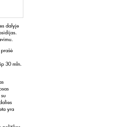
es dalyje
sidijas.
avimu.
 prašė
ip 30 mln.
as
osas
 su
 dalies
eta yra
 politikos