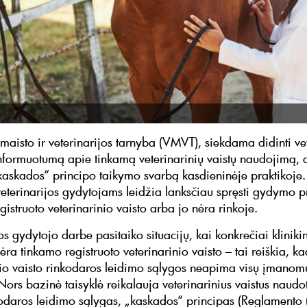
 maisto ir veterinarijos tarnyba (VMVT), siekdama didinti ve
nformuotumą apie tinkamą veterinarinių vaistų naudojimą, a
kaskados“ principo taikymo svarbą kasdieninėje praktikoje.
veterinarijos gydytojams leidžia lanksčiau spręsti gydymo 
gistruoto veterinarinio vaisto arba jo nėra rinkoje.
os gydytojo darbe pasitaiko situacijų, kai konkrečiai kliniki
nėra tinkamo registruoto veterinarinio vaisto – tai reiškia, ka
nio vaisto rinkodaros leidimo sąlygos neapima visų įmanomų
Nors bazinė taisyklė reikalauja veterinarinius vaistus naudot
odaros leidimo sąlygas, „kaskados“ principas (Reglamento 