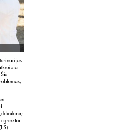
terinarijos
tkreipia
 Šis
problemas,
nei
d
 klinikinių
i griežtai
(ES)