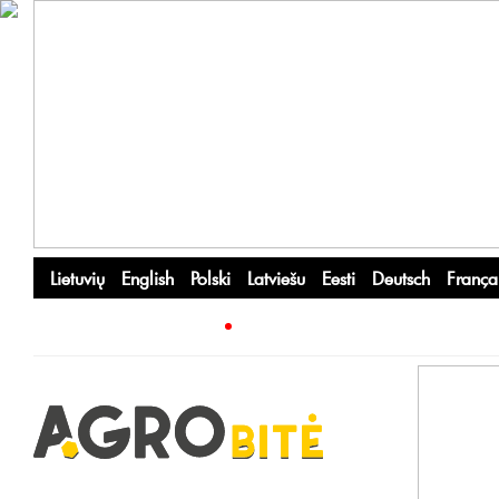
Lietuvių
English
Polski
Latviešu
Eesti
Deutsch
França