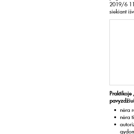
2019/6 112
siekiant iš
Praktikoje 
pavyzdžiui
nėra r
nėra 
autori
gydom