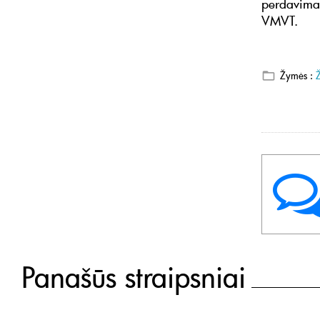
perdavimas)
VMVT.
Žymės :
Panašūs straipsniai