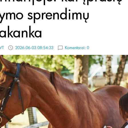
ymo sprendimų
akanka
VT
2026-06-03 08:54:33
Komentarai:
0