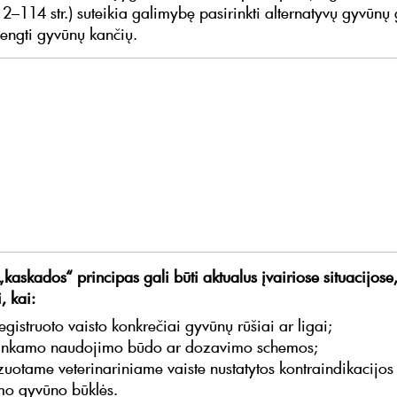
–114 str.) suteikia galimybę pasirinkti alternatyvų gyvūn
vengti gyvūnų kančių.
„kaskados“ principas gali būti aktualus įvairiose situacijose
, kai:
egistruoto vaisto konkrečiai gyvūnų rūšiai ar ligai;
tinkamo naudojimo būdo ar dozavimo schemos;
zuotame veterinariniame vaiste nustatytos kontraindikacijos 
o gyvūno būklės.