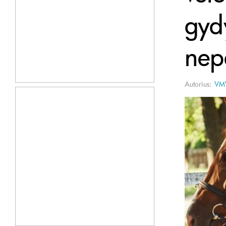
gyd
nep
Autorius:
VM