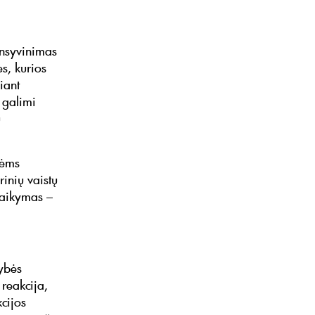
nsyvinimas
es, kurios
iant
 galimi
ų
nėms
rinių vaistų
taikymas –
ybės
reakcija,
cijos