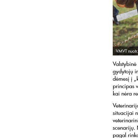
VMVT nuotr.
Valstybinė
gydytojų i
dėmesį į „
principas 
kai nėra re
Veterinarij
situacijai 
veterinari
scenarijų. 
pagal rink