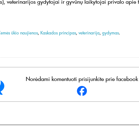
, veterinarijos gydytojai ir gyvūnų laikytojai privalo apie t
Žemės ūkio naujienos
,
Kaskados principas
,
veterinarija
,
gydymas
.
Norėdami komentuoti prisijunkite prie facebook