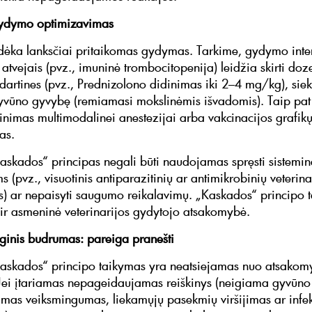
gydymo optimizavimas
ėka lanksčiai pritaikomas gydymas. Tarkime, gydymo inte
 atvejais (pvz., imuninė trombocitopenija) leidžia skirti doz
ndartines (pvz., Prednizolono didinimas iki 2–4 mg/kg), siek
gyvūno gyvybę (remiamasi mokslinėmis išvadomis). Taip pat
nimas multimodalinei anestezijai arba vakcinacijos grafik
as.
askados“ principas negali būti naudojamas spręsti sistemi
(pvz., visuotinis antiparazitinių ar antimikrobinių veterina
) ar nepaisyti saugumo reikalavimų. „Kaskados“ principo 
s ir asmeninė veterinarijos gydytojo atsakomybė.
inis budrumas: pareiga pranešti
kaskados“ principo taikymas yra neatsiejamas nuo atsakom
Jei įtariamas nepageidaujamas reiškinys (neigiama gyvūno 
as veiksmingumas, liekamųjų pasekmių viršijimas ar infek