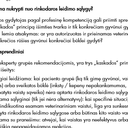
a nukrypti nuo rinkodaros leidimo sąlygų?
jos gydytojas pagal profesinę kompetenciją gali priimti sp
skados“ principą išimties tvarka ir tik konkrečiam gyvūnui gy
lemia atsakymas: ar yra autorizuotas ir prieinamas veterin
nkrečios rūšies gyvūnui konkrečiai būklei gydyti?
 sprendiniai
ekspertų grupės rekomendacijomis, yra trys „kaskados“ pri
išeitys:
giai leidžiama: kai paciento grupė (ką tik gimę gyvūnai, va
ės) arba sveikatos būklė (inkstų / kepenų nepakankamumas,
tyta vaistų sąveika) nėra aptarta rinkodaros leidimo sąlyg
ama sąlyginai (tik jei nėra alternatyvų): kai specifinė situaci
indikuotina esamam veterinariniam vaistui, liga yra sunkes
ta rinkodaros leidimo sąlygose arba būtinas kito vaisto va
ama su pranešimu: atvejai, kai vaistas yra neefektyvus arb
eiškia nepageidaujamos reakcijos.