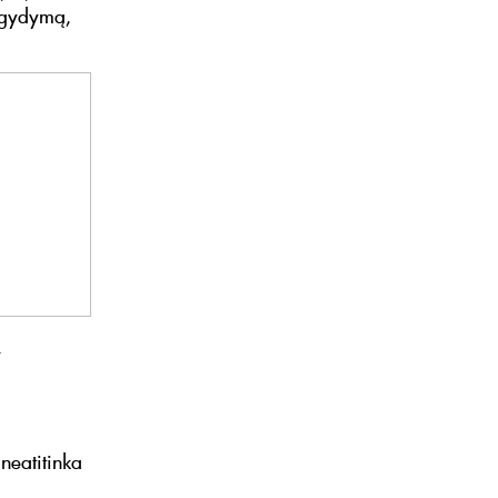
ų gydymą,
,
neatitinka