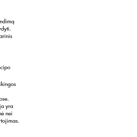
rendimą
dyti.
arinis
ncipo
ikingos
ose.
ja yra
nė nei
rtojimas.
a