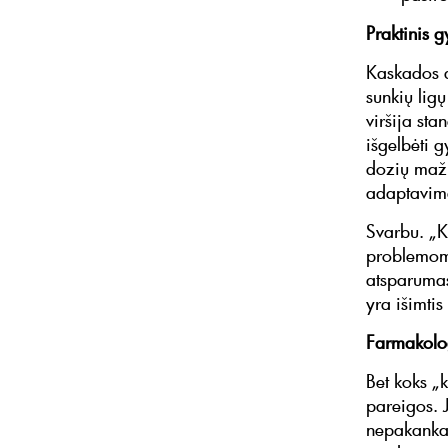
Praktinis 
Kaskados d
sunkių ligų
viršija sta
išgelbėti 
dozių maži
adaptavim
Svarbu. „K
problemoms 
atsparumas
yra išimti
Farmakolog
Bet koks „
pareigos. 
nepakankam