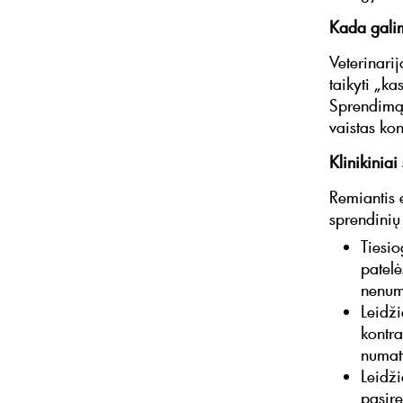
Kada galim
Veterinari
taikyti „ka
Sprendimą 
vaistas ko
Klinikiniai
Remiantis 
sprendinių 
Tiesio
patel
nenuma
Leidži
kontra
numaty
Leidži
pasir