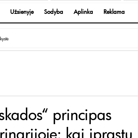
Užsienyje
Sodyba
Aplinka
Reklama
kystė
skados“ principas
rinarijoje: kai įprastų