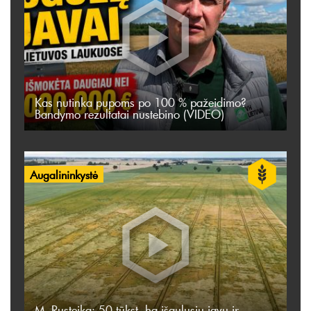
Kas nutinka pupoms po 100 % pažeidimo?
Bandymo rezultatai nustebino (VIDEO)
Augalininkystė
M. Rusteika: 50 tūkst. ha išgulusių javų ir