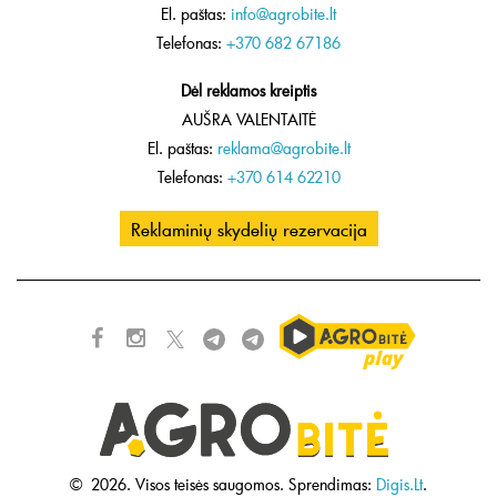
El. paštas:
info@agrobite.lt
Telefonas:
+370 682 67186
Dėl reklamos kreiptis
AUŠRA VALENTAITĖ
El. paštas:
reklama@agrobite.lt
Telefonas:
+370 614 62210
Reklaminių skydelių rezervacija
©
2026.
Visos teisės saugomos.
Sprendimas:
Digis.Lt
.