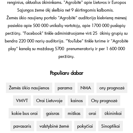
renginius, aktualius ūkininkams. "Agrobitė" apie Lietuvos ir Europos
Sąjungos žemė ūkį skelbia net 9 skirtingomis kalbomis.
Žemės ūkio naujienų portalo "Agrobitė" auditorija kiekvieną mėnesį
pasiekia apie 500 000 unikalių vartotojų, apie 1700 000 puslapių
peržiūrų. "Facebook" tinkle administruojame virš 25 ūkinių grupių su
bendra 220 000 narių auditorija. "YouTube" tinkle turime ir "Agrobitė
play" kanalą su maždaug 5700 prenumeratorių ir per 1 600 000
peržiūrų.
Populiaru dabar
Žemės ūkio naujienos
parama
NMA
orų prognozė
VMVT
Orai Lietuvoje
kainos
Orų prognozė
kokie bus orai
gaisras
miškas
orai
ūkininkai
pavasaris
valstybinė žemė
pokyčiai
Sinoptikai