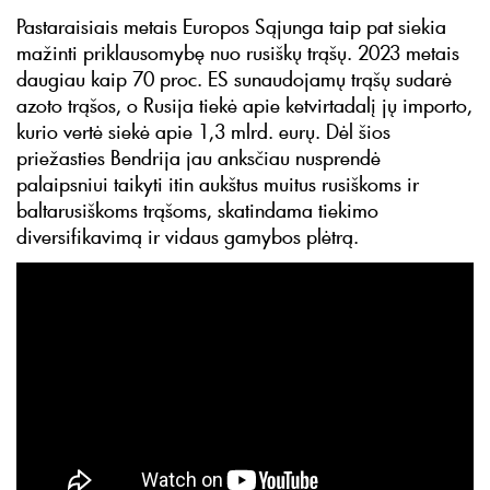
Pastaraisiais metais Europos Sąjunga taip pat siekia
mažinti priklausomybę nuo rusiškų trąšų. 2023 metais
daugiau kaip 70 proc. ES sunaudojamų trąšų sudarė
azoto trąšos, o Rusija tiekė apie ketvirtadalį jų importo,
kurio vertė siekė apie 1,3 mlrd. eurų. Dėl šios
priežasties Bendrija jau anksčiau nusprendė
palaipsniui taikyti itin aukštus muitus rusiškoms ir
baltarusiškoms trąšoms, skatindama tiekimo
diversifikavimą ir vidaus gamybos plėtrą.