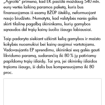
„Agroitė“ primena, kad EK pasiūlė maždaug 540 mln.
eurų vertės laikiną paramos paketą, kuris bus
finansuojamas iš esamų BŽŪP išteklių, neformuojant
naujo biudžeto. Numatyta, kad valstybės narės galės
skirti tikslinę pagalbą ūkininkams, kurių gamybos
sąnaudos dėl trąšų kainų šuolio išaugo labiausiai.
Taip padaryta siekiant užkirsti kelią gamybos ir maisto
kokybės nuosmukiui bei kainų augimui vartotojams.
Vadovaujantis EP sprendimu, ūkininkai esą galės gauti
likvidumo paramą, sudarančią iki 80 % jų patiriamų
papildomų trąšų išlaidų. Tai yra, jei ūkininkų išlaidos
trąšoms išaugo, ši dalis bus kompensuojama iki 80
proc.