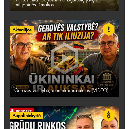
milijoninės išmokos
Aktualijos
Gerovės valstybė, ūkininkai ir auksas (VIDEO)
Augalininkystė