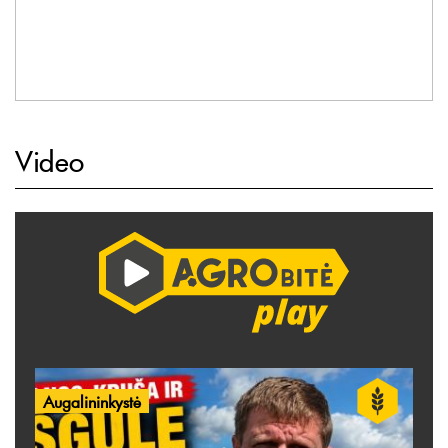
Video
Augalininkystė