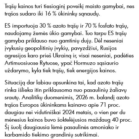
Trąšų kainos turi tiesioginį poveikį maisto gamybai, nes
trąšos sudaro iki 16 % ūkininkų sąnaudų.
ES importuoja 30 % azoto trąšų ir 70 % fosfato trąšų,
naudojamų žemės ūkio gamybai. Tuo tarpu ES trąšų
gamyba priklauso nuo gamtinių dujų. Dėl neseniai
įvykusių geopolitinių įvykių, pavyzdžiui, Rusijos
agresijos karo prieš Ukrainą ir, visai neseniai, padėties
Artimuosiuose Rytuose, ypač Hormuzo sąsiaurio
uždarymo, kyla tiek trąšų, tiek energijos kainos.
Situaciją dar labiau apsunkina tai, kad azoto trąšų
rinka išlieka itin priklausoma nuo pasaulinių žaliavų
srautų. Analitikų duomenimis, 2026 m. balandį azoto
trąšos Europos ūkininkams kainavo apie 71 proc.
daugiau nei vidutiniškai 2024 metais, o vien per du
mėnesius kainos buvo šoktelėjusios maždaug 40 proc.
Šį šuolį daugiausia lėmė pasaulinės amoniako ir
karbamido tiekimo grandinių sutrikimai.