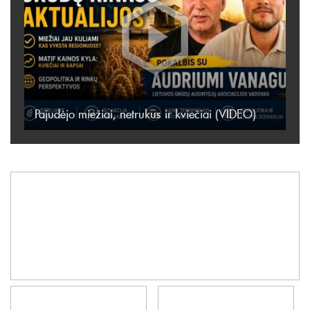
Pajudėjo miežiai, netrukus ir kviečiai (VIDEO)