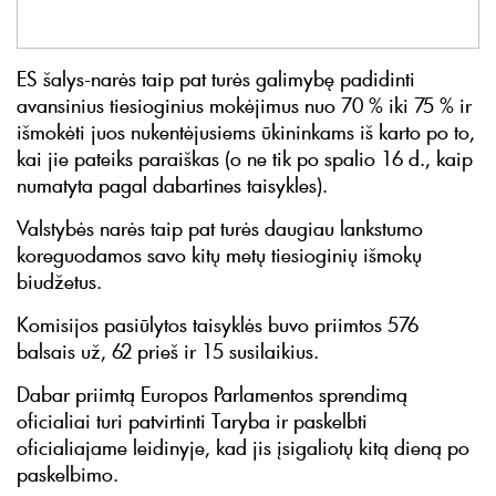
ES šalys-narės taip pat turės galimybę padidinti
avansinius tiesioginius mokėjimus nuo 70 % iki 75 % ir
išmokėti juos nukentėjusiems ūkininkams iš karto po to,
kai jie pateiks paraiškas (o ne tik po spalio 16 d., kaip
numatyta pagal dabartines taisykles).
Valstybės narės taip pat turės daugiau lankstumo
koreguodamos savo kitų metų tiesioginių išmokų
biudžetus.
Komisijos pasiūlytos taisyklės buvo priimtos 576
balsais už, 62 prieš ir 15 susilaikius.
Dabar priimtą Europos Parlamentos sprendimą
oficialiai turi patvirtinti Taryba ir paskelbti
oficialiajame leidinyje, kad jis įsigaliotų kitą dieną po
paskelbimo.