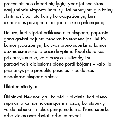
procentais nuo dabartinių lygių, ypač jei neatsiras
naujų stiprių eksporto impulsų. Tai nebūtų staigus kainų
„kritimas“, bet lėta kainų korekcija žemyn, kuri
ūkininkams pavojinga tuo, jog mažina pelningumą.
Lietuva, kuri stipriai priklauso nuo eksporto, paprastai
gana greitai pajunta bendras ES tendencijas. Jei ES
kainos juda žemyn, Lietuvos pieno supirkimo kainos
dažniausiai seka ta pačia kryptimi. Todėl daug kas
priklausys nuo to, kaip pavyks susitvarkyti su
pardavimais didiesiems pieno perdirbėjams – kaip jie
prisitaikys prie produktų pasiūlos ir paklausos
disbalanso eksporto rinkose.
Ūkiai miršta tyliai
Ūkininkai kiek nori gali kalbėti ir piktintis, kad pieno
supirkimo kainos neteisingos ir mažos, bet stebuklų
versle nebūna – niekas pinigų nedalins. Pieną supirks
arba vietos perdirbėjai, arba kaimynai.