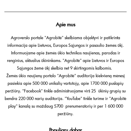
Apie mus
Agroverslo portale "Agrobitė" skelbiama objektyvi ir patikrinta
informacija apie Lietuvos, Europos Sąjungos ir pasaulio žemės ūkį.
Informuojame apie žemės ūkio technikos naujienas, parodas ir
renginius, aktualius ūkininkams. "Agrobitė" apie Lietuvos ir Europos
Sąjungos žemė ūkį skelbia net 9 skirtingomis kalbomis.
Žemės ūkio naujienų portalo "Agrobitė" auditorija kiekvieną mėnesį
pasiekia apie 500 000 unikalių vartotojų, apie 1700 000 puslapių
peržiūrų. "Facebook" tinkle administruojame virš 25 ūkinių grupių su
bendra 220 000 narių auditorija. "YouTube" tinkle turime ir "Agrobitė
play" kanalą su maždaug 5700 prenumeratorių ir per 1 600 000
peržiūrų.
Populiaru dabar