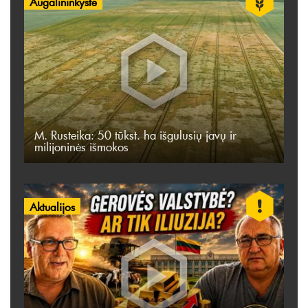
Augalininkystė
M. Rusteika: 50 tūkst. ha išgulusių javų ir
milijoninės išmokos
Aktualijos