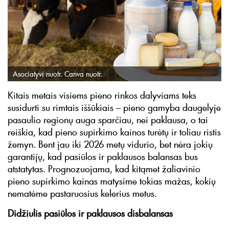
Asociatyvi nuotr. Canva nuotr.
Kitais metais visiems pieno rinkos dalyviams teks
susidurti su rimtais iššūkiais – pieno gamyba daugelyje
pasaulio regionų auga sparčiau, nei paklausa, o tai
reiškia, kad pieno supirkimo kainos turėtų ir toliau ristis
žemyn. Bent jau iki 2026 metų vidurio, bet nėra jokių
garantijų, kad pasiūlos ir paklausos balansas bus
atstatytas. Prognozuojama, kad kitąmet žaliavinio
pieno supirkimo kainas matysime tokias mažas, kokių
nematėme pastaruosius kelerius metus.
Didžiulis pasiūlos ir paklausos disbalansas