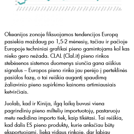
Okeanijos zonoje fiksuojamos tendencijos Europą
pasiekia maždaug po 1,5-2 mėnesių, tačiau ir pačioje
Europoje techniniai grafikai pieno gamintojams kol kas
nieko gero nežada. CLAL (Clal.it) pieno rinkos
stebėsenos sistemos duomenys siunčia gana aiškius
signalus – Europos pieno rinka jau perėjo į perteklinės
pasiūlos fazę, o tai reiškia augantį spaudimą
žaliavinio pieno supirkimo kainoms artimiausiais
ketvirčiais.
Juolab, kad ir Kinija, ilgą laiką buvusi viena
pagrindinių pieno miltelių importuotojų, pastaruoju
metu nedidina importo tiek, kaip tikėtasi. Tai reiškia,
kad dalis ES pieno produktų, kurie anksčiau būtų
eksportuojami, lieka vidaus rinkoje, dar labiau