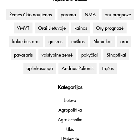
Žemės ūkio naujienos
parama
NMA
orų prognozė
VMVT
Orai Lietuvoje
kainos
Orų prognozė
kokie bus orai
gaisras
miškas
ūkininkai
orai
pavasaris
valstybinė žemė
pokyčiai
Sinoptikai
aplinkosauga
Andrius Palionis
trąšos
Kategorijos
Lietuva
Agropolitika
Agrotechnika
Ūkis
Užsienyje