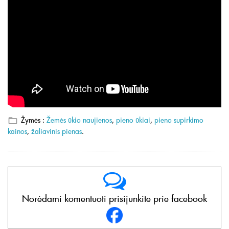
Žymės :
Žemės ūkio naujienos
,
pieno ūkiai
,
pieno supirkimo
kainos
,
žaliavinis pienas
.
Norėdami komentuoti prisijunkite prie facebook