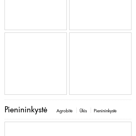
Pienininkystė
Agrobitė
Ūkis
Pienininkystė