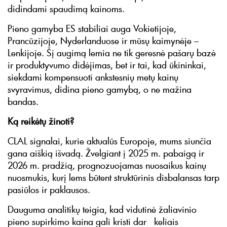
didindami spaudimą kainoms.
Pieno gamyba ES stabiliai auga Vokietijoje,
Prancūzijoje, Nyderlanduose ir mūsų kaimynėje –
Lenkijoje. Šį augimą lemia ne tik geresnė pašarų bazė
ir produktyvumo didėjimas, bet ir tai, kad ūkininkai,
siekdami kompensuoti ankstesnių metų kainų
svyravimus, didina pieno gamybą, o ne mažina
bandas.
Ką reikėtų žinoti?
CLAL signalai, kurie aktualūs Europoje, mums siunčia
gana aiškią išvadą. Žvelgiant į 2025 m. pabaigą ir
2026 m. pradžią, prognozuojamas nuosaikus kainų
nuosmukis, kurį lems būtent struktūrinis disbalansas tarp
pasiūlos ir paklausos.
Dauguma analitikų teigia, kad vidutinė žaliavinio
pieno supirkimo kaina gali kristi dar keliais