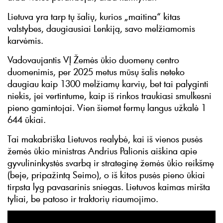
Lietuva yra tarp tų šalių, kurios „maitina“ kitas
valstybes, daugiausiai Lenkiją, savo melžiamomis
karvėmis.
Vadovaujantis VĮ Žemės ūkio duomenų centro
duomenimis, per 2025 metus mūsų šalis neteko
daugiau kaip 1300 melžiamų karvių, bet tai palyginti
niekis, jei vertintume, kaip iš rinkos traukiasi smulkesni
pieno gamintojai. Vien šiemet fermų langus užkalė 1
644 ūkiai.
Tai makabriška Lietuvos realybė, kai iš vienos pusės
žemės ūkio ministras Andrius Palionis aiškina apie
gyvulininkystės svarbą ir strateginę žemės ūkio reikšmę
(beje, pripažintą Seimo), o iš kitos pusės pieno ūkiai
tirpsta lyg pavasarinis sniegas. Lietuvos kaimas miršta
tyliai, be patoso ir traktorių riaumojimo.