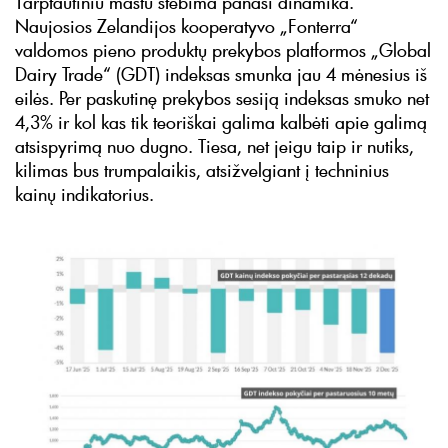
Tarptautiniu mastu stebima panaši dinamika.
Naujosios Zelandijos kooperatyvo „Fonterra“
valdomos pieno produktų prekybos platformos „Global
Dairy Trade“ (GDT) indeksas smunka jau 4 mėnesius iš
eilės. Per paskutinę prekybos sesiją indeksas smuko net
4,3% ir kol kas tik teoriškai galima kalbėti apie galimą
atsispyrimą nuo dugno. Tiesa, net jeigu taip ir nutiks,
kilimas bus trumpalaikis, atsižvelgiant į techninius
kainų indikatorius.