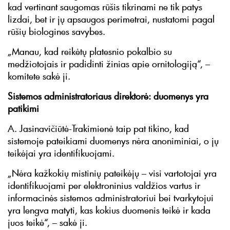
kad vertinant saugomas rūšis tikrinami ne tik patys
lizdai, bet ir jų apsaugos perimetrai, nustatomi pagal
rūšių biologines savybes.
„Manau, kad reikėtų platesnio pokalbio su
medžiotojais ir padidinti žinias apie ornitologiją“, –
komitete sakė ji.
Sistemos administratoriaus direktorė: duomenys yra
patikimi
A. Jasinavičiūtė-Trakimienė taip pat tikino, kad
sistemoje pateikiami duomenys nėra anoniminiai, o jų
teikėjai yra identifikuojami.
„Nėra kažkokių mistinių pateikėjų – visi vartotojai yra
identifikuojami per elektroninius valdžios vartus ir
informacinės sistemos administratoriui bei tvarkytojui
yra lengva matyti, kas kokius duomenis teikė ir kada
juos teikė“, – sakė ji.