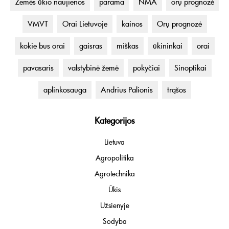
Žemės ūkio naujienos
parama
NMA
orų prognozė
VMVT
Orai Lietuvoje
kainos
Orų prognozė
kokie bus orai
gaisras
miškas
ūkininkai
orai
pavasaris
valstybinė žemė
pokyčiai
Sinoptikai
aplinkosauga
Andrius Palionis
trąšos
Kategorijos
Lietuva
Agropolitika
Agrotechnika
Ūkis
Užsienyje
Sodyba