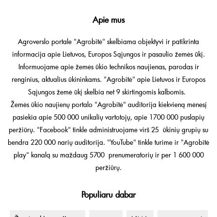
Apie mus
Agroverslo portale "Agrobitė" skelbiama objektyvi ir patikrinta
informacija apie Lietuvos, Europos Sąjungos ir pasaulio žemės ūkį.
Informuojame apie žemės ūkio technikos naujienas, parodas ir
renginius, aktualius ūkininkams. "Agrobitė" apie Lietuvos ir Europos
Sąjungos žemė ūkį skelbia net 9 skirtingomis kalbomis.
Žemės ūkio naujienų portalo "Agrobitė" auditorija kiekvieną mėnesį
pasiekia apie 500 000 unikalių vartotojų, apie 1700 000 puslapių
peržiūrų. "Facebook" tinkle administruojame virš 25 ūkinių grupių su
bendra 220 000 narių auditorija. "YouTube" tinkle turime ir "Agrobitė
play" kanalą su maždaug 5700 prenumeratorių ir per 1 600 000
peržiūrų.
Populiaru dabar