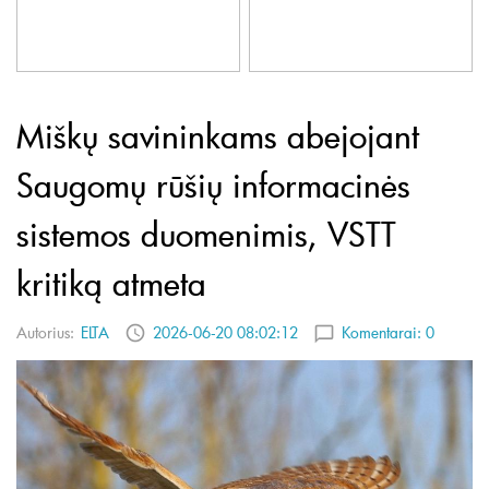
Miškų savininkams abejojant
Saugomų rūšių informacinės
sistemos duomenimis, VSTT
kritiką atmeta
Autorius:
ELTA
2026-06-20 08:02:12
Komentarai:
0