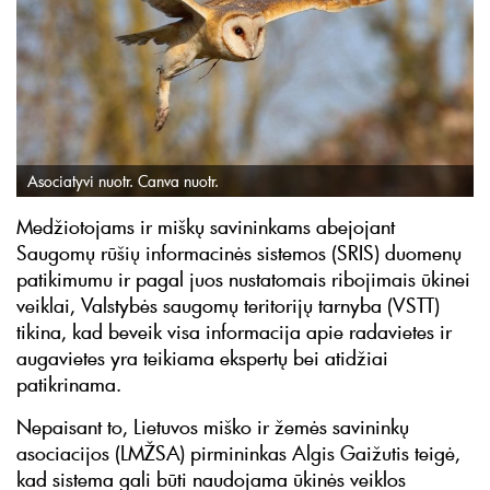
Asociatyvi nuotr. Canva nuotr.
Medžiotojams ir miškų savininkams abejojant
Saugomų rūšių informacinės sistemos (SRIS) duomenų
patikimumu ir pagal juos nustatomais ribojimais ūkinei
veiklai, Valstybės saugomų teritorijų tarnyba (VSTT)
tikina, kad beveik visa informacija apie radavietes ir
augavietes yra teikiama ekspertų bei atidžiai
patikrinama.
Nepaisant to, Lietuvos miško ir žemės savininkų
asociacijos (LMŽSA) pirmininkas Algis Gaižutis teigė,
kad sistema gali būti naudojama ūkinės veiklos