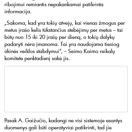
ribojimui remiantis nepakankamai patikrinta
informacija.
„Sakoma, kad yra tokių atvejų, kai vienas žmogus per
metus įrašo kelis tūkstančius stebėjimų per metus – tai
būtų nuo 15 iki 20 įrašų per dieną, o tokių dalykų
padaryti nėra įmanoma. Tai yra naudojama tiesiog
ūkinės veiklos stabdymui“, – Seimo Kaimo reikalų
komitete penktadienį sakė jis.
Pasak A. Gaižučio, kadangi ne visi sistemoje esantys
duomenys gali būti operatyviai patikrinti, tad jie