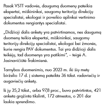
Pasak VSTT vadovės, daugumą duomenų pateikia
ekspertai, miškininkai, saugomų teritorijų direkcijų
specialistai, ekologai ir poveikio aplinkai vertinimo
dokumentus rengiantys specialistai.
„Didžioji dalis anketų yra patvirtinamos, nes daugumą
duomenų teikia ekspertai, miškininkai, saugomų
teritorijų direkcijų specialistai, ekologai bei žmonės,
kurie rengia PAV dokumentus. Tai yra didžioji dalis
teikėjų, tad duomenys yra patikimi“, – teigė A.
Jasinavičiūtė-Trakimienė.
Tarnybos duomenimis, nuo 2023 m. iki šių metų
birželio 17 d. į sistemą pateikta 36 tūkst. radaviečių ir
augaviečių anketų.
Iš jų 35,2 tūkst., arba 97,8 proc., buvo patvirtintos, 421
anketa grąžinta tikslinti, 172 atmestos, o 201 dar
laukia sprendimo.