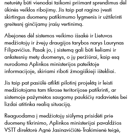
neturėtų būti vienodai taikomi priimant sprendimus dėl
ūkinės veiklos ribojimų. Jis taip pat ragino įvesti
skirtingus duomenų patikimumo lygmenis ir užtikrinti
greitesnį ginčijamų įrašų vertinimą.
Abejones dėl sistemos veikimo išsakė ir Lietuvos
medžiotojų ir žvejų draugijos tarybos narys Laurynas
Filipavičius. Pasak jo, į sistemą gali būti keliami ir
ankstesnių metų duomenys, o jų peržiūrai, kaip esą
nurodoma Aplinkos ministerijos pateiktoje
informacijoje, skiriami riboti žmogiškieji ištekliai.
Jis taip pat pasiūlė atlikti pilotinį projektą ir leisti
medžiotojams tam tikrose teritorijose patikrinti, ar
sistemoje pažymėtos saugomų paukščių radavietės bei
lizdai atitinka realią situaciją.
Reaguodama į medžiotojų siūlymą prisidėti prie
duomenų tikrinimo, Aplinkos ministerijai pavaldžios
VSTT direktorė Agnė Jasinavičiūtė-Trakimienė teigė,