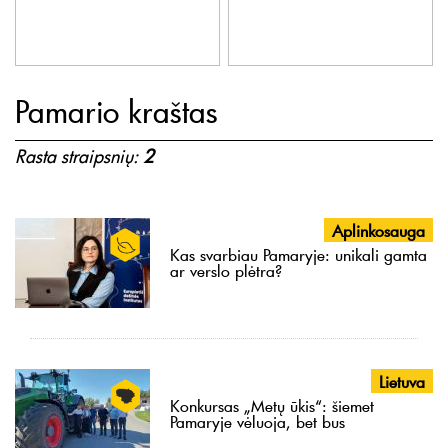
Pamario kraštas
Rasta straipsnių:
2
Aplinkosauga
Kas svarbiau Pamaryje: unikali gamta
ar verslo plėtra?
Lietuva
Konkursas „Metų ūkis“: šiemet
Pamaryje vėluoja, bet bus