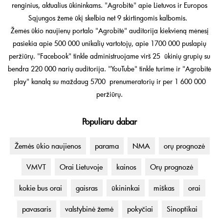
renginius, aktualius ūkininkams. "Agrobitė" apie Lietuvos ir Europos
Sąjungos žemė ūkį skelbia net 9 skirtingomis kalbomis.
Žemės ūkio naujienų portalo "Agrobitė" auditorija kiekvieną mėnesį
pasiekia apie 500 000 unikalių vartotojų, apie 1700 000 puslapių
peržiūrų. "Facebook" tinkle administruojame virš 25 ūkinių grupių su
bendra 220 000 narių auditorija. "YouTube" tinkle turime ir "Agrobitė
play" kanalą su maždaug 5700 prenumeratorių ir per 1 600 000
peržiūrų.
Populiaru dabar
Žemės ūkio naujienos
parama
NMA
orų prognozė
VMVT
Orai Lietuvoje
kainos
Orų prognozė
kokie bus orai
gaisras
ūkininkai
miškas
orai
pavasaris
valstybinė žemė
pokyčiai
Sinoptikai