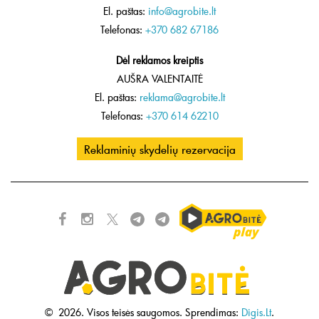
El. paštas:
info@agrobite.lt
Telefonas:
+370 682 67186
Dėl reklamos kreiptis
AUŠRA VALENTAITĖ
El. paštas:
reklama@agrobite.lt
Telefonas:
+370 614 62210
Reklaminių skydelių rezervacija
©
2026.
Visos teisės saugomos.
Sprendimas:
Digis.Lt
.