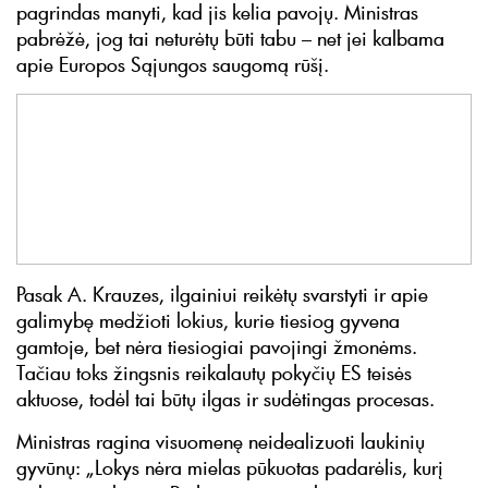
pagrindas manyti, kad jis kelia pavojų. Ministras
pabrėžė, jog tai neturėtų būti tabu – net jei kalbama
apie Europos Sąjungos saugomą rūšį.
Pasak A. Krauzes, ilgainiui reikėtų svarstyti ir apie
galimybę medžioti lokius, kurie tiesiog gyvena
gamtoje, bet nėra tiesiogiai pavojingi žmonėms.
Tačiau toks žingsnis reikalautų pokyčių ES teisės
aktuose, todėl tai būtų ilgas ir sudėtingas procesas.
Ministras ragina visuomenę neidealizuoti laukinių
gyvūnų: „Lokys nėra mielas pūkuotas padarėlis, kurį