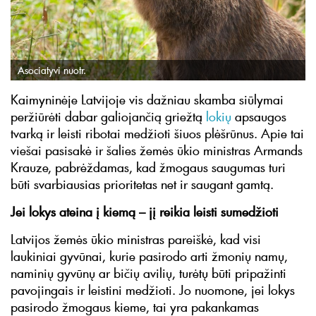
Asociatyvi nuotr.
Kaimyninėje Latvijoje vis dažniau skamba siūlymai
peržiūrėti dabar galiojančią griežtą
lokių
apsaugos
tvarką ir leisti ribotai medžioti šiuos plėšrūnus. Apie tai
viešai pasisakė ir šalies žemės ūkio ministras Armands
Krauze, pabrėždamas, kad žmogaus saugumas turi
būti svarbiausias prioritetas net ir saugant gamtą.
Jei lokys ateina į kiemą – jį reikia leisti sumedžioti
Latvijos žemės ūkio ministras pareiškė, kad visi
laukiniai gyvūnai, kurie pasirodo arti žmonių namų,
naminių gyvūnų ar bičių avilių, turėtų būti pripažinti
pavojingais ir leistini medžioti. Jo nuomone, jei lokys
pasirodo žmogaus kieme, tai yra pakankamas