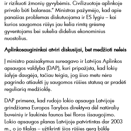
ir rizikuoti žmonių gyvybėmis. Civilizuotoje aplinkoje
privalo būti balansas.“ Ministras pažymėjo, kad apie
panašias problemas diskutuojama ir ES lygiu – kai
kurios saugomos rūšys jau kelia rimtą grėsmę
gyventojams bei sukelia didelius ekonominius
nuostolius.
Aplinkosaugininkai atviri diskusijai, bet medžioti neleis
Į ministro pasisakymus sureagavo ir Latvijos Aplinkos
apsaugos valdyba (DAP), kuri pripažįsta, kad lokių
šalyje daugėja, tačiau teigia, jog šiuo metu nėra
pagrindo atšaukti jų saugomos rūšies statusą ar pradėti
reguliarią medžioklę.
DAP primena, kad rudojo lokio apsauga Latvijoje
grindžiama Europos Tarybos direktyva dėl natūralių
buveinių ir laukinės faunos bei floros išsaugojimo.
Lokio apsaugos planas Latvijoje patvirtintas dar 2003
m., o jo tikslas – užtikrinti šios rūšies gerą būklę