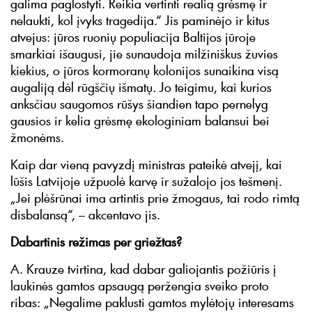
galima paglostyti. Reikia vertinti realią grėsmę ir
nelaukti, kol įvyks tragedija.“ Jis paminėjo ir kitus
atvejus: jūros ruonių populiacija Baltijos jūroje
smarkiai išaugusi, jie sunaudoja milžiniškus žuvies
kiekius, o jūros kormoranų kolonijos sunaikina visą
augaliją dėl rūgščių išmatų. Jo teigimu, kai kurios
anksčiau saugomos rūšys šiandien tapo pernelyg
gausios ir kelia grėsmę ekologiniam balansui bei
žmonėms.
Kaip dar vieną pavyzdį ministras pateikė atvejį, kai
lūšis Latvijoje užpuolė karvę ir sužalojo jos tešmenį.
„Jei plėšrūnai ima artintis prie žmogaus, tai rodo rimtą
disbalansą“, – akcentavo jis.
Dabartinis režimas per griežtas?
A. Krauze tvirtina, kad dabar galiojantis požiūris į
laukinės gamtos apsaugą peržengia sveiko proto
ribas: „Negalime paklusti gamtos mylėtojų interesams