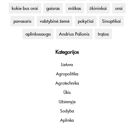
kokie bus orai
gaisras
miškas
ūkininkai
orai
pavasaris
valstybinė žemė
pokyčiai
Sinoptikai
aplinkosauga
Andrius Palionis
trąšos
Kategorijos
Lietuva
Agropolitika
Agrotechnika
Ūkis
Užsienyje
Sodyba
Aplinka