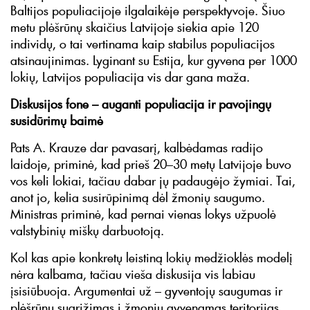
Baltijos populiacijoje ilgalaikėje perspektyvoje. Šiuo
metu plėšrūnų skaičius Latvijoje siekia apie 120
individų, o tai vertinama kaip stabilus populiacijos
atsinaujinimas. Lyginant su Estija, kur gyvena per 1000
lokių, Latvijos populiacija vis dar gana maža.
Diskusijos fone – auganti populiacija ir pavojingų
susidūrimų baimė
Pats A. Krauze dar pavasarį, kalbėdamas radijo
laidoje, priminė, kad prieš 20–30 metų Latvijoje buvo
vos keli lokiai, tačiau dabar jų padaugėjo žymiai. Tai,
anot jo, kelia susirūpinimą dėl žmonių saugumo.
Ministras priminė, kad pernai vienas lokys užpuolė
valstybinių miškų darbuotoją.
Kol kas apie konkretų leistiną lokių medžioklės modelį
nėra kalbama, tačiau vieša diskusija vis labiau
įsisiūbuoja. Argumentai už – gyventojų saugumas ir
plėšrūnų sugrįžimas į žmonių gyvenamas teritorijas.