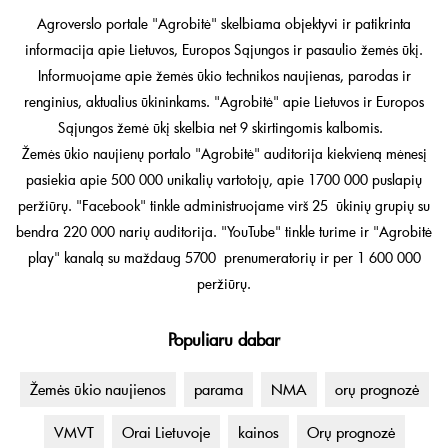
Agroverslo portale "Agrobitė" skelbiama objektyvi ir patikrinta
informacija apie Lietuvos, Europos Sąjungos ir pasaulio žemės ūkį.
Informuojame apie žemės ūkio technikos naujienas, parodas ir
renginius, aktualius ūkininkams. "Agrobitė" apie Lietuvos ir Europos
Sąjungos žemė ūkį skelbia net 9 skirtingomis kalbomis.
Žemės ūkio naujienų portalo "Agrobitė" auditorija kiekvieną mėnesį
pasiekia apie 500 000 unikalių vartotojų, apie 1700 000 puslapių
peržiūrų. "Facebook" tinkle administruojame virš 25 ūkinių grupių su
bendra 220 000 narių auditorija. "YouTube" tinkle turime ir "Agrobitė
play" kanalą su maždaug 5700 prenumeratorių ir per 1 600 000
peržiūrų.
Populiaru dabar
Žemės ūkio naujienos
parama
NMA
orų prognozė
VMVT
Orai Lietuvoje
kainos
Orų prognozė