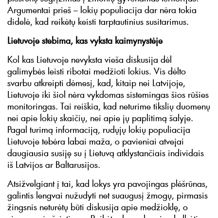
Argumentai prieš – lokių populiacija dar nėra tokia
didelė, kad reikėtų keisti tarptautinius susitarimus.
Lietuvoje stebima, kas vyksta kaimynystėje
Kol kas Lietuvoje nevyksta vieša diskusija dėl
galimybės leisti ribotai medžioti lokius. Vis dėlto
svarbu atkreipti dėmesį, kad, kitaip nei Latvijoje,
Lietuvoje iki šiol nėra vykdomas sistemingas šios rūšies
monitoringas. Tai reiškia, kad neturime tikslių duomenų
nei apie lokių skaičių, nei apie jų paplitimą šalyje.
Pagal turimą informaciją, rudųjų lokių populiacija
Lietuvoje tebėra labai maža, o pavieniai atvejai
daugiausia susiję su į Lietuvą atklystančiais individais
iš Latvijos ar Baltarusijos.
Atsižvelgiant į tai, kad lokys yra pavojingas plėšrūnas,
galintis lengvai nužudyti net suaugusį žmogų, pirmasis
žingsnis neturėtų būti diskusija apie medžioklę, o