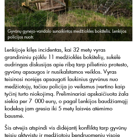
Gyvūnų gynėjo-vandalo sunaikintas medžioklės bokštelis. Lenkijos
policijos nuotr.
Lenkijoje kilęs incidentas, kai 32 metų vyras
grandininiu pjūklu 11 medžioklės bokštelių, sukėlė
audringas diskusijas apie ribą tarp pilietinio protesto,
gyvūnų apsaugos ir nusikalstamos veiklos. Vyras
teisinosi norėjęs apsaugoti laukinius gyvūnus nuo
medžiotojų, tačiau policija jo veiksmus įvertino kaip
tyčinį turto niokojimą. Preliminariai apskaičiuota žala
siekia per 7 000 eurų, o pagal Lenkijos baudžiamąjį
kodeksą jam gresia iki 5 metų laisvės atėmimo
bausmė.
Šis atvejis atspindi vis didėjantį konfliktą tarp gyvūnų
teisių aktyvistų ir medžiotojų bendruomenių visoje