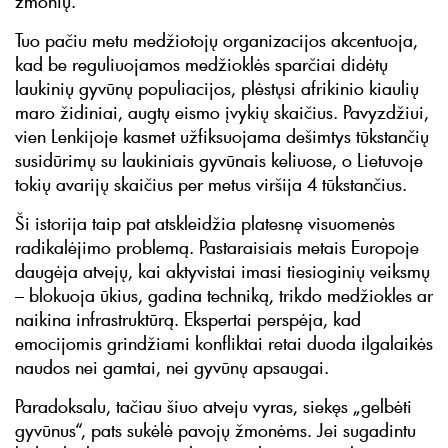
žmonių.
Tuo pačiu metu medžiotojų organizacijos akcentuoja,
kad be reguliuojamos medžioklės sparčiai didėtų
laukinių gyvūnų populiacijos, plėstųsi afrikinio kiaulių
maro židiniai, augtų eismo įvykių skaičius. Pavyzdžiui,
vien Lenkijoje kasmet užfiksuojama dešimtys tūkstančių
susidūrimų su laukiniais gyvūnais keliuose, o Lietuvoje
tokių avarijų skaičius per metus viršija 4 tūkstančius.
Ši istorija taip pat atskleidžia platesnę visuomenės
radikalėjimo problemą. Pastaraisiais metais Europoje
daugėja atvejų, kai aktyvistai imasi tiesioginių veiksmų
– blokuoja ūkius, gadina techniką, trikdo medžiokles ar
naikina infrastruktūrą. Ekspertai perspėja, kad
emocijomis grindžiami konfliktai retai duoda ilgalaikės
naudos nei gamtai, nei gyvūnų apsaugai.
Paradoksalu, tačiau šiuo atveju vyras, siekęs „gelbėti
gyvūnus“, pats sukėlė pavojų žmonėms. Jei sugadintu