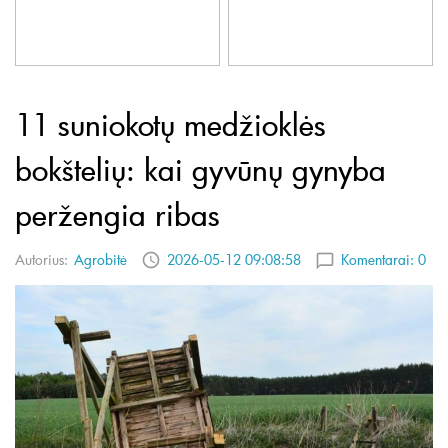
11 suniokotų medžioklės
bokštelių: kai gyvūnų gynyba
peržengia ribas
Autorius:
Agrobitė
2026-05-12 09:08:58
Komentarai:
0