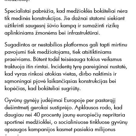
Specialistai pabrėžia, kad medžioklės bokšteliai nėra
tik medinės konstrukcijos. Jie dažnai statomi siekiant
užtikrinti saugesnį šūvio kampą ir sumažinti riziką
aplinkiniams žmonėms bei infrastruktūrai.
Sugadintos ar nestabilios platformos gali tapti mirtinu
pavojumi tiek medžiotojams, tiek atsitiktiniams
praeiviams. Būtent todėl teisėsauga tokius veiksmus
traktuoja itin rimtai. Incidentą tyrę pareigūnai nustatė,
kad vyras rinkosi atokias vietas, dirbo naktimis ir
sąmoningai pjovė laikančiąsias konstrukcijas bei
kopėčias, kad bokšteliai sugriūtų.
Gyvūnų gynėjų judėjimai Europoje per pastarąjį
dešimtmetį gerokai sustiprėjo. Apklausos rodo, kad
daugiau nei 40 procentų jaunų europiečių nepritaria
sportinei medžioklei, o socialiniuose tinkluose gyvūnų
apsaugos kampanijos kasmet pasiekia milijonus