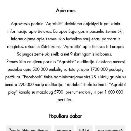
Apie mus
Agroverslo portale "Agrobitė" skelbiama objektyvi ir patikrinta
informacija apie Lietuvos, Europos Sąjungos ir pasaulio žemės ūkį.
Informuojame apie žemės ūkio technikos naujienas, parodas ir
renginius, aktualius ūkininkams. "Agrobitė" apie Lietuvos ir Europos
Sąjungos žemė ūkį skelbia net 9 skirtingomis kalbomis.
Žemės ūkio naujienų portalo "Agrobitė" auditorija kiekvieną mėnesį
pasiekia apie 500 000 unikalių vartotojų, apie 1700 000 puslapių
peržiūrų. "Facebook" tinkle administruojame virš 25 ūkinių grupių su
bendra 220 000 narių auditorija. "YouTube" tinkle turime ir "Agrobitė
play" kanalą su maždaug 5700 prenumeratorių ir per 1 600 000
peržiūrų.
Populiaru dabar
Žemės ūkio naujienos
parama
NMA
orų prognozė