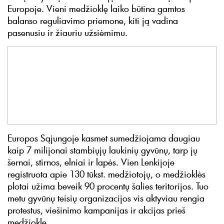
Europoje. Vieni medžioklę laiko būtina gamtos
balanso reguliavimo priemone, kiti ją vadina
pasenusiu ir žiauriu užsiėmimu.
Europos Sąjungoje kasmet sumedžiojama daugiau
kaip 7 milijonai stambiųjų laukinių gyvūnų, tarp jų
šernai, stirnos, elniai ir lapės. Vien Lenkijoje
registruota apie 130 tūkst. medžiotojų, o medžioklės
plotai užima beveik 90 procentų šalies teritorijos. Tuo
metu gyvūnų teisių organizacijos vis aktyviau rengia
protestus, viešinimo kampanijas ir akcijas prieš
medžioklę.