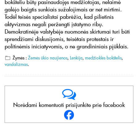
bokšteliu būtų pasinaudojęs medžiotojas, nelaimė
galėjo baigtis sunkiais sužalojimais ar net mirtimi.
Todėl teisės specialistai pabrėžia, kad pilietinis
aktyvizmas negali peržengti įstatymo ribų.
Demokratinėje valstybėje nuomonės skirtumai turi būti
sprendžiami diskusijomis, teisėtais protestais ir
politinėmis iniciatyvomis, o ne grandininiais pjūklais.
Žymės :
Žemės ūkio naujienos
,
Lenkija
,
medžioklės bokštelis
,
vandalizmas
.
Norėdami komentuoti prisijunkite prie facebook