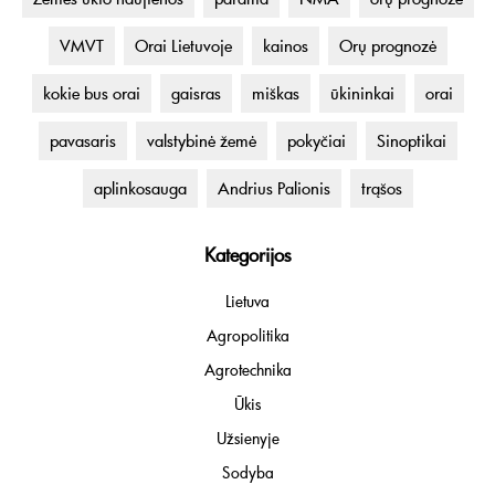
VMVT
Orai Lietuvoje
kainos
Orų prognozė
kokie bus orai
gaisras
miškas
ūkininkai
orai
pavasaris
valstybinė žemė
pokyčiai
Sinoptikai
aplinkosauga
Andrius Palionis
trąšos
Kategorijos
Lietuva
Agropolitika
Agrotechnika
Ūkis
Užsienyje
Sodyba