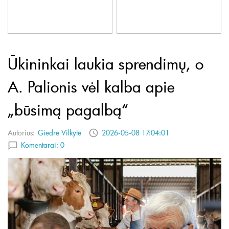
Ūkininkai laukia sprendimų, o
A. Palionis vėl kalba apie
„būsimą pagalbą“
Autorius:
Giedrė Vilkytė
2026-05-08 17:04:01
Komentarai:
0