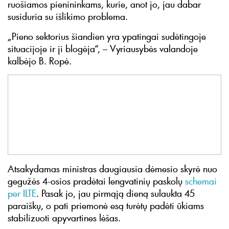
ruošiamos pienininkams, kurie, anot jo, jau dabar
susiduria su išlikimo problema.
„Pieno sektorius šiandien yra ypatingai sudėtingoje
situacijoje ir ji blogėja“, – Vyriausybės valandoje
kalbėjo B. Ropė.
Atsakydamas ministras daugiausia dėmesio skyrė nuo
gegužės 4-osios pradėtai lengvatinių paskolų
schemai
per ILTE
. Pasak jo, jau pirmąją dieną sulaukta 45
paraiškų, o pati priemonė esą turėtų padėti ūkiams
stabilizuoti apyvartines lėšas.