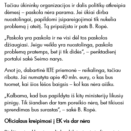
Tačiau ūkininkų organizacijos ir dalis politikų atkreipia
dėmesį – paskola nėra parama. Jei ūkiai dirba
nuostolingai, papildomi įsipareigojimai tik nukelia
problemą į ateitį. Tą pripažįsta ir pats B. Ropė.
„Paskola yra paskola ir ne visi dėl tos paskolos
džiaugiasi. Jeigu veikla yra nuostolinga, paskola
problemą pratemps, bet ji tik didės“, – penktadienį
portalui sakė Seimo narys.
Anot jo, dabartinė ILTE priemonė – reikalinga, tačiau
ribota. Jai numatyta apie 40 mln. eurų, o kas bus
tuomet, kai šios lėšos baigsis – kol kas nėra aišku.
„Kalbama, kad bus papildyta iš kitų ministerijų likusių
pinigų. Tik šiandien dar tam poreikio nėra, bet tikiuosi
sprendimas bus surastas“, – sakė B. Ropė.
Oficialaus kreipimosi į EK vis dar nėra