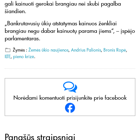
gali kainuoti gerokai brangiau nei skubi pagalba
šiandien.
„Bankrutavusių ūkių atstatymas kainuos ženkliai
brangiau negu dabar kainuotų parama jiems“, – įspėjo
parlamentaras.
Žymės :
Žemės ūkio naujienos
,
Andrius Palionis
,
Bronis Ropė
,
ILTE
,
pieno krizė
.
Norėdami komentuoti prisijunkite prie facebook
Panašūs straipsniai