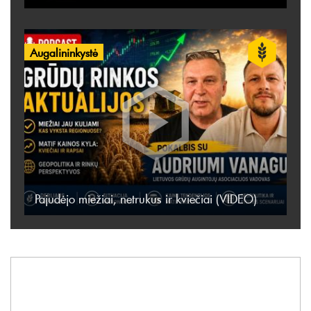
Augalininkystė
Pajudėjo miežiai, netrukus ir kviečiai (VIDEO)