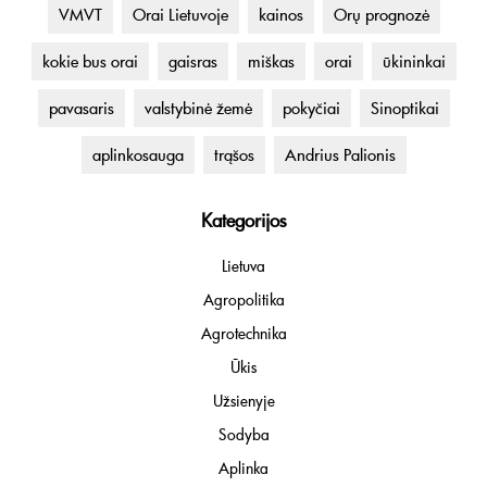
VMVT
Orai Lietuvoje
kainos
Orų prognozė
kokie bus orai
gaisras
miškas
orai
ūkininkai
pavasaris
valstybinė žemė
pokyčiai
Sinoptikai
aplinkosauga
trąšos
Andrius Palionis
Kategorijos
Lietuva
Agropolitika
Agrotechnika
Ūkis
Užsienyje
Sodyba
Aplinka