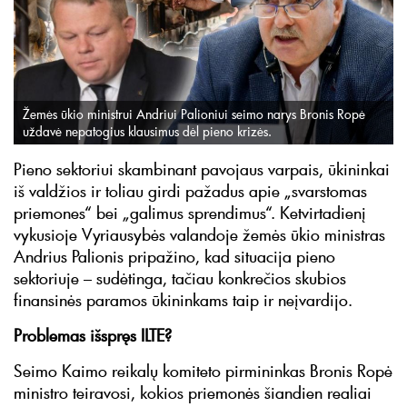
Žemės ūkio ministrui Andriui Palioniui seimo narys Bronis Ropė
uždavė nepatogius klausimus dėl pieno krizės.
Pieno sektoriui skambinant pavojaus varpais, ūkininkai
iš valdžios ir toliau girdi pažadus apie „svarstomas
priemones“ bei „galimus sprendimus“. Ketvirtadienį
vykusioje Vyriausybės valandoje žemės ūkio ministras
Andrius Palionis pripažino, kad situacija pieno
sektoriuje – sudėtinga, tačiau konkrečios skubios
finansinės paramos ūkininkams taip ir neįvardijo.
Problemas išspręs ILTE?
Seimo Kaimo reikalų komiteto pirmininkas Bronis Ropė
ministro teiravosi, kokios priemonės šiandien realiai