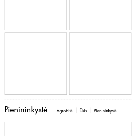
Pienininkystė
Agrobitė
Ūkis
Pienininkystė