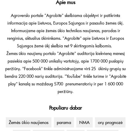
Apie mus
Agroverslo portale "Agrobitė" skelbiama objektyvi ir patikrinta
informacija apie Lietuvos, Europos Sąjungos ir pasaulio žemės ūkį.
Informuojame apie žemės ūkio technikos naujienas, parodas ir
renginius, aktualius ūkininkams. "Agrobitė" apie Lietuvos ir Europos
Sąjungos žemė ūkį skelbia net 9 skirtingomis kalbomis.
Žemės ūkio naujienų portalo "Agrobitė" auditorija kiekvieną mėnesį
pasiekia apie 500 000 unikalių vartotojų, apie 1700 000 puslapių
peržiūrų. "Facebook" tinkle administruojame virš 25 ūkinių grupių su
bendra 220 000 narių auditorija. "YouTube" tinkle turime ir "Agrobitė
play" kanalą su maždaug 5700 prenumeratorių ir per 1 600 000
peržiūrų.
Populiaru dabar
Žemės ūkio naujienos
parama
NMA
orų prognozė