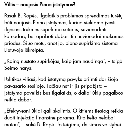
Viltis – naujasis Pieno įstatymas?
Pasak B. Ropės, ilgalaikis problemos sprendimas turėtų
būti naujasis Pieno įstatymas, kuriuo siekiama įvesti
ilgesnės trukmės supirkimo sutartis, suvienodinti
kainodarą bei apriboti dabar itin nevienodai mokamus
priedus. Šiuo metu, anot jo, pieno supirkimo sistema
Lietuvoje iškreipta.
„Kainą nustato supirkėjas, kaip jam naudinga“, – teigė
Seimo narys.
Politikas viliasi, kad įstatymą pavyks priimti dar šioje
pavasario sesijoje. Tačiau net ir jis pripažįsta –
įstatymo poveikis bus ilgalaikis, o daliai ūkių pagalbos
reikia dabar.
„Efektyvesni ūkiai gali skolintis. O kitiems tiesiog reikia
duoti injekciją finansine parama. Kito kelio nelabai
matau“, – sakė B. Ropė. Jo teigimu, delsimas valstybei