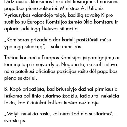
Didžiausias klausimas lieka dėl tiesioginės finansinės
pagalbos pieno sektoriui. Ministras A. Palionis
Vyriausybės valandoje teigė, kad šią savaitę Kipre
susitiko su Europos Komisijos žemės ūkio komisaru ir
aptarė sudėtingą Lietuvos situaciją.
„Komisaras prižadėjo dar kartelį pasižiūrėti mūsų
ypatingą situaciją“, – sakė ministras.
Tačiau konkrečių Europos Komisijos įsipareigojimų ar
terminų taip ir neįvardyta. Negana to, iki šiol Lietuva
nėra pateikusi oficialios pozicijos raštu dėl pagalbos
pieno sektoriui.
B. Ropė pripažįsta, kad Briuselyje dažnai pirmiausia
ieškoma politinio sutarimo žodžiu, tačiau tai nekeičia
fakto, kad ūkininkai kol kas tebėra nežinioje.
„Matyt, neteikia raštu, kol nėra žodinio susitarimo“, –
svarstė jis.