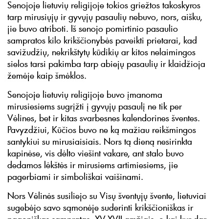
Senojoje lietuvių religijoje tokios griežtos takoskyros
tarp mirusiųjų ir gyvųjų pasaulių nebuvo, nors, aišku,
jie buvo atriboti. Iš senojo pomirtinio pasaulio
sampratos kilo krikščionybės paveikti prietarai, kad
savižudžių, nekrikštytų kūdikių ar kitos nelaimingos
sielos tarsi pakimba tarp abiejų pasaulių ir klaidžioja
žemėje kaip šmėklos.
Senojoje lietuvių religijoje buvo įmanoma
mirusiesiems sugrįžti į gyvųjų pasaulį ne tik per
Vėlines, bet ir kitas svarbesnes kalendorines šventes.
Pavyzdžiui, Kūčios buvo ne ką mažiau reikšmingos
santykiui su mirusiaisiais. Nors tą dieną nesirinkta
kapinėse, vis dėlto viešint vakare, ant stalo buvo
dedamos lėkštės ir mirusiems artimiesiems, jie
pagerbiami ir simboliškai vaišinami.
Nors Vėlinės susiliejo su Visų šventųjų švente, lietuviai
sugebėjo savo sąmonėje suderinti krikščioniškas ir