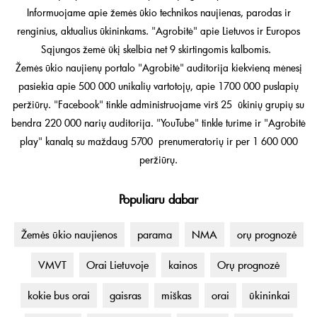
Informuojame apie žemės ūkio technikos naujienas, parodas ir
renginius, aktualius ūkininkams. "Agrobitė" apie Lietuvos ir Europos
Sąjungos žemė ūkį skelbia net 9 skirtingomis kalbomis.
Žemės ūkio naujienų portalo "Agrobitė" auditorija kiekvieną mėnesį
pasiekia apie 500 000 unikalių vartotojų, apie 1700 000 puslapių
peržiūrų. "Facebook" tinkle administruojame virš 25 ūkinių grupių su
bendra 220 000 narių auditorija. "YouTube" tinkle turime ir "Agrobitė
play" kanalą su maždaug 5700 prenumeratorių ir per 1 600 000
peržiūrų.
Populiaru dabar
Žemės ūkio naujienos
parama
NMA
orų prognozė
VMVT
Orai Lietuvoje
kainos
Orų prognozė
kokie bus orai
gaisras
miškas
orai
ūkininkai