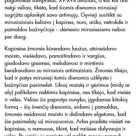
pagoniškas sampratas. XV-XVII amžiais, o kai kur dar
netgi vėliau, tikėta, kad šiomis dienomis mirusieji
sugrįžta aplankyti savo artimųjų. Gyvieji susitikti su
mirusiaisiais keliavo į kapines, nors, aišku, netrukdė ir
pamaldos bažnyčioje – dėmesio mirusiesiems nebus
per daug.
Kapinėse žmonės kūrendavo laužus, atsinešdavo
maisto, viešėdavo, pamaitindavo ir vargšus,
giedodavo giesmes, melsdavosi ir mintimis
bendraudavo su mirusiais artimaisiais. Žmonės tikėjo,
kad ir patys mirusieji tomis dienomis užklysta į
bažnyčias pasimelsti. Likusį maistą ir gėrimus (midų ar
alų) palikdavo naktimis kapinėse, nes tikėjo, kad viešės
ir vėlės. Vėliau šis paprotys nunyko, įgydamas kitokią
formą – šių švenčių dienomis, eidami į pamaldas,
žmonės nešdavosi maisto ir dalindavo elgetoms, kad
šie pasimelstų už mirusiuosius. Arba pradėta viešėti ne
kapinėse, o namuose, tikint, kad vaišėse dalyvauja ir
vėlės. Po vaišių jų prašyta vėl palikti gyvųjų pasaulį.