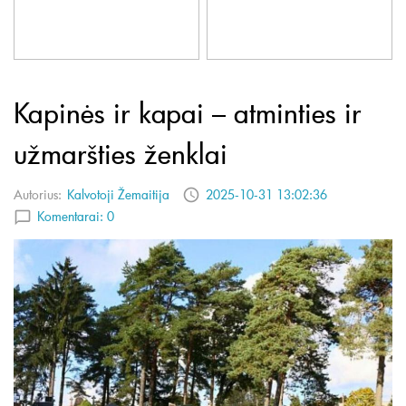
Kapinės ir kapai – atminties ir
užmaršties ženklai
Autorius:
Kalvotoji Žemaitija
2025-10-31 13:02:36
Komentarai:
0