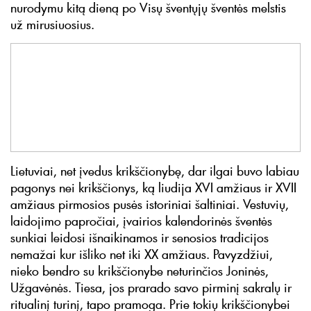
nurodymu kitą dieną po Visų šventųjų šventės melstis
už mirusiuosius.
Lietuviai, net įvedus krikščionybę, dar ilgai buvo labiau
pagonys nei krikščionys, ką liudija XVI amžiaus ir XVII
amžiaus pirmosios pusės istoriniai šaltiniai. Vestuvių,
laidojimo papročiai, įvairios kalendorinės šventės
sunkiai leidosi išnaikinamos ir senosios tradicijos
nemažai kur išliko net iki XX amžiaus. Pavyzdžiui,
nieko bendro su krikščionybe neturinčios Joninės,
Užgavėnės. Tiesa, jos prarado savo pirminį sakralų ir
ritualinį turinį, tapo pramoga. Prie tokių krikščionybei