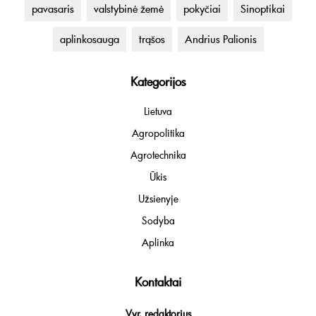
pavasaris
valstybinė žemė
pokyčiai
Sinoptikai
aplinkosauga
trąšos
Andrius Palionis
Kategorijos
Lietuva
Agropolitika
Agrotechnika
Ūkis
Užsienyje
Sodyba
Aplinka
Kontaktai
Vyr. redaktorius