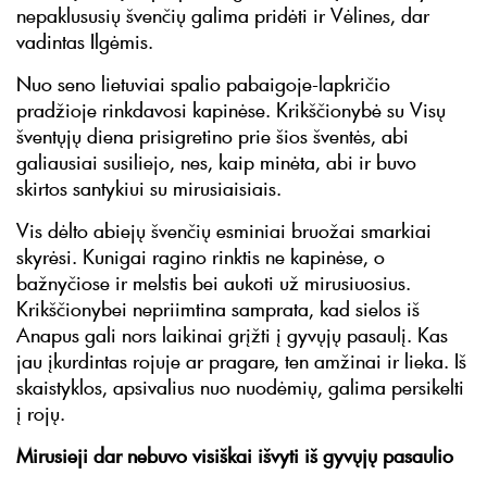
nepaklususių švenčių galima pridėti ir Vėlines, dar
vadintas Ilgėmis.
Nuo seno lietuviai spalio pabaigoje-lapkričio
pradžioje rinkdavosi kapinėse. Krikščionybė su Visų
šventųjų diena prisigretino prie šios šventės, abi
galiausiai susiliejo, nes, kaip minėta, abi ir buvo
skirtos santykiui su mirusiaisiais.
Vis dėlto abiejų švenčių esminiai bruožai smarkiai
skyrėsi. Kunigai ragino rinktis ne kapinėse, o
bažnyčiose ir melstis bei aukoti už mirusiuosius.
Krikščionybei nepriimtina samprata, kad sielos iš
Anapus gali nors laikinai grįžti į gyvųjų pasaulį. Kas
jau įkurdintas rojuje ar pragare, ten amžinai ir lieka. Iš
skaistyklos, apsivalius nuo nuodėmių, galima persikelti
į rojų.
Mirusieji dar nebuvo visiškai išvyti iš gyvųjų pasaulio