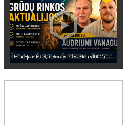
Pajudėjo miežiai, netrukus ir kviečiai (VIDEO)