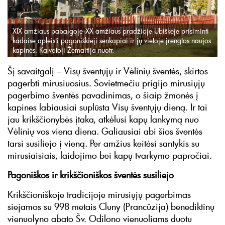
XIX amžiaus pabaigoje-XX amžiaus pradžioje Ubiškėje prisiminti
kadaise apleisti pagoniškieji senkapiai ir jų vietoje įrengtos naujos
kapinės. Kalvotoji Žemaitija nuotr.
Šį savaitgalį – Visų šventųjų ir Vėlinių šventės, skirtos
pagerbti mirusiuosius. Sovietmečiu prigijo mirusiųjų
pagerbimo šventės pavadinimas, o šiaip žmonės į
kapines labiausiai suplūsta Visų šventųjų dieną. Ir tai
jau krikščionybės įtaka, atkėlusi kapų lankymą nuo
Vėlinių vos viena diena. Galiausiai abi šios šventės
tarsi susiliejo į vieną. Per amžius keitėsi santykis su
mirusiaisiais, laidojimo bei kapų tvarkymo papročiai.
Pagoniškos ir krikščioniškos šventės susiliejo
Krikščioniškoje tradicijoje mirusiųjų pagerbimas
siejamos su 998 metais Cluny (Prancūzija) benediktinų
vienuolyno abato Šv. Odilono vienuoliams duotu