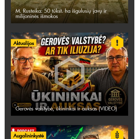
M. Rusteika: 50 tūkst. ha išgulusių javų ir
milijoninės išmokos
Aktualijos
Gerovės valstybė, ūkininkai ir auksas (VIDEO)
Augalininkystė