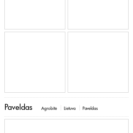
Paveldas
Agrobitė
Lietuva
Paveldas