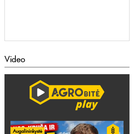
Video
Augalininkystė