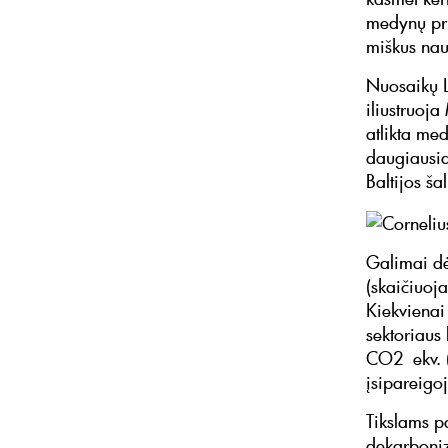
medynų pri
miškus nau
Nuosaikų L
iliustruoj
atlikta me
daugiausia
Baltijos ša
Galimai dė
(skaičiuoj
Kiekvienai
sektoriaus 
CO2 ekv. (
įsipareigo
Tikslams p
dekarboniz