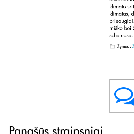
klimato sr
klimatas, 
prieaugiai.
miško bei 
schemose.
Žymės :
Panašūs straipsniai