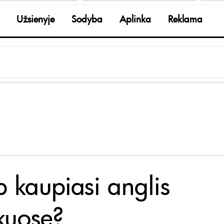
Užsienyje
Sodyba
Aplinka
Reklama
p kaupiasi anglis
kuose?