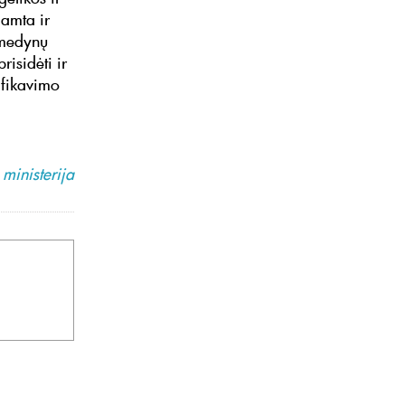
gamta ir
 medynų
risidėti ir
ifikavimo
ministerija