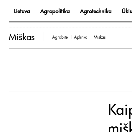
Lietuva
Agropolitika
Agrotechnika
Ūkis
Miškas
Agrobitė
Aplinka
Miškas
Kai
miš