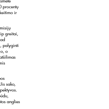
išmetė
0 procentų
eitimo ir
misijų
p greitai,
kad
, palyginti
jo, o
atšilimas
mis
bos
Jis sako,
spektyvos.
būdu,
tos anglies