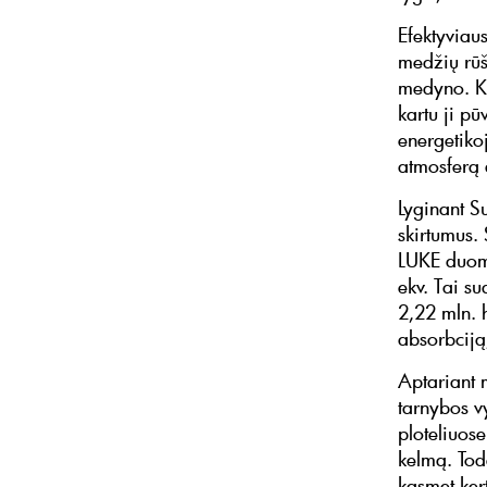
Efektyviau
medžių rūš
medyno. Ki
kartu ji p
energetiko
atmosferą 
Lyginant S
skirtumus. 
LUKE duome
ekv. Tai su
2,22 mln. 
absorbciją,
Aptariant 
tarnybos v
ploteliuose
kelmą. Tod
kasmet ker