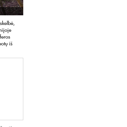
skelbė,
ijoje
feros
otų iš