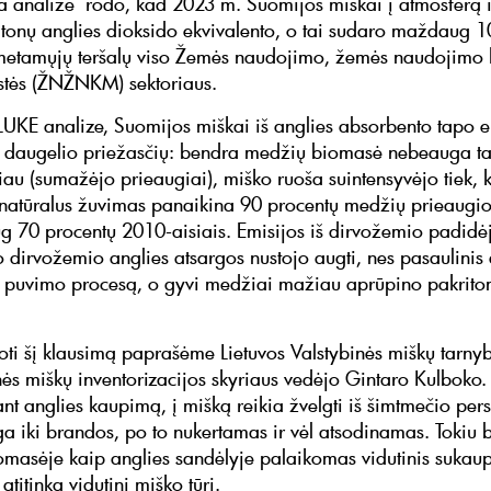
ta analizė rodo, kad 2023 m. Suomijos miškai į atmosferą 
onų anglies dioksido ekvivalento, o tai sudaro maždaug 1
metamųjų teršalų viso Žemės naudojimo, žemės naudojimo k
stės (ŽNŽNKM) sektoriaus.
LUKE analize, Suomijos miškai iš anglies absorbento tapo e
ėl daugelio priežasčių: bendra medžių biomasė nebeauga tai
iau (sumažėjo prieaugiai), miško ruoša suintensyvėjo tiek, 
r natūralus žuvimas panaikina 90 procentų medžių prieaugio
 70 procentų 2010-aisiais. Emisijos iš dirvožemio padidė
o dirvožemio anglies atsargos nustojo augti, nes pasaulinis 
 puvimo procesą, o gyvi medžiai mažiau aprūpino pakrito
ti šį klausimą paprašėme Lietuvos Valstybinės miškų tarny
ės miškų inventorizacijos skyriaus vedėjo Gintaro Kulboko. 
ant anglies kaupimą, į mišką reikia žvelgti iš šimtmečio per
a iki brandos, po to nukertamas ir vėl atsodinamas. Tokiu 
masėje kaip anglies sandėlyje palaikomas vidutinis sukaup
 atitinka vidutinį miško tūrį.