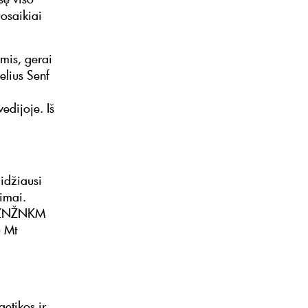
osaikiai
mis, gerai
elius Senf
edijoje. Iš
idžiausi
imai.
tų ŽNŽNKM
) Mt
etikos ir