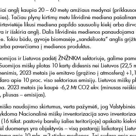
siai anglį kaupia 20 – 60 metų amžiaus medynai (priklaus
ies). Tačiau plynų kirtimų metu likvidinė mediena pašalina
rtavietėje likusi mediena papildo sausuolių kiekį arba dirv
ūva ir išskiria anglį. Dalis likvidinės medienos panaudojama
je. Tokiu būdu, gyvoje biomasėje „sandėliuota“ anglis grįžt
arba paverčiama į medienos produktus.
uomijos ir Lietuvos padėtį ŽNŽNKM sektoriuje, galime pama
Suomijos miškų plotas 10 kartų didesnis nei Lietuvos (22,5 m
nimis, 2023 metais jie emitavo (grąžino į atmosferą) +1
daro apie 10 proc. viso sektoriaus emisijų. Lietuvos miškų p
ha. 2023 metais jie kaupė -6,2 Mt CO2 ekv. (minusas reišk
 pliusas – emisijas).
miško naudojimo skirtumus, verta pažymėti, jog Valstybinės
ykdoma Nacionalinė miškų inventorizacija savo inventoriza
 (16 tūkst. pastovių barelių šalies teritorijoje) apskaito kiek
ėl duomenys yra objektyvūs – visą pastarąjį laikotarpį Lietu
tama apie 10 mln. m3 stiebų medienos. Tai sudaro apie pu