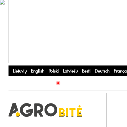
Lietuvių
English
Polski
Latviešu
Eesti
Deutsch
França