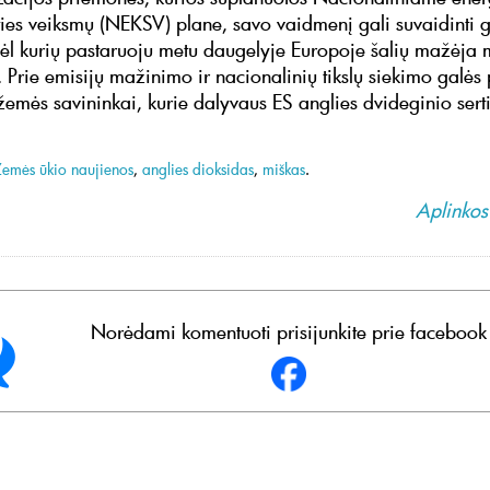
ities veiksmų (NEKSV) plane, savo vaidmenį gali suvaidinti 
dėl kurių pastaruoju metu daugelyje Europoje šalių mažėja
 Prie emisijų mažinimo ir nacionalinių tikslų siekimo galės p
žemės savininkai, kurie dalyvaus ES anglies dvideginio sert
Žemės ūkio naujienos
,
anglies dioksidas
,
miškas
.
Aplinkos 
Norėdami komentuoti prisijunkite prie facebook