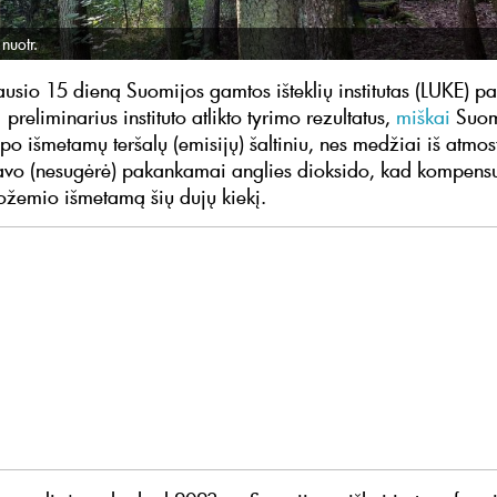
nuotr.
ausio 15 dieną Suomijos gamtos išteklių institutas (LUKE) pa
preliminarius instituto atlikto tyrimo rezultatus,
miškai
Suom
po išmetamų teršalų (emisijų) šaltiniu, nes medžiai iš atmos
avo (nesugėrė) pakankamai anglies dioksido, kad kompensu
ožemio išmetamą šių dujų kiekį.