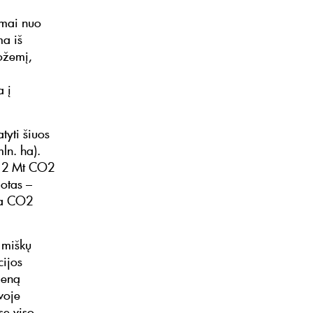
omai nuo
ma iš
ožemį,
a į
tyti šiuos
ln. ha).
,12 Mt CO2
lotas –
ia CO2
 miškų
cijos
vieną
voje
sę viso