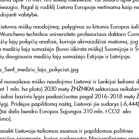
eaugio. Pagal šį rodiklį Lietuva Europoje vertinama kaip nu
dojanti valstybė.
ietuvos miškų naudojimą, palyginus su kitomis Europos šali
a Miuncheno technikos universiteto profesoriaus daktaro Corn
džių lajų pokyčių analizė, kurioje akivaizdžiai matoma, jog
 medžių lajų sumažėjo (buvo iškirsta miškų) Suomijoje ir Šv
lių daugiausia medžių lajų sumažėjo Estijoje ir Latvijoje.
l nuosaikaus miško naudojimo Lietuvai ir Lenkijai keliami d
ant 1 mln. ha ploto) 2030 metų ŽNŽNKM sektoriaus reikalav
 šaliai bazinis lygis paskaičiuotas pagal 2016–2018 me
lygį. Pridėjus papildomą naštą, Lietuvai jie sudarys (-6,444
tai dalis bendro Europos Sąjungos 310 mln. t CO2 ekv.
jimo).
asiekti Lietuvoje taikomos esamos ir papildomos politinės
acijos priemonės, kurios suplanuotos Nacionaliniame energ