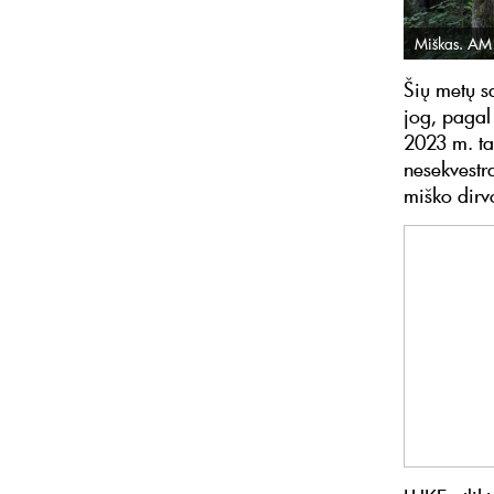
Miškas. AM 
Šių metų s
jog, pagal 
2023 m. ta
nesekvestr
miško dirv