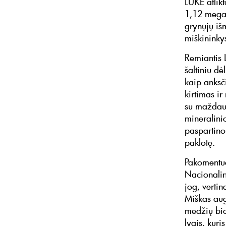
LUKE atlik
1,12 megat
grynųjų iš
miškininky
Remiantis 
šaltiniu d
kaip anksč
kirtimas i
su maždaug
mineralini
paspartino
paklotę.
Pakomentuo
Nacionalin
jog, vertin
Miškas aug
medžių bio
lygis, kuris