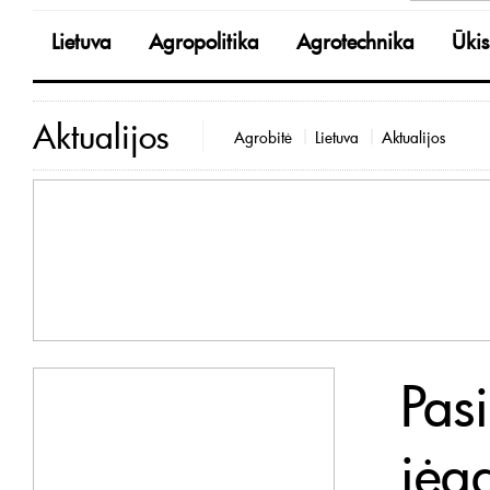
Lietuva
Agropolitika
Agrotechnika
Ūkis
Aktualijos
Agrobitė
Lietuva
Aktualijos
Pas
jėg