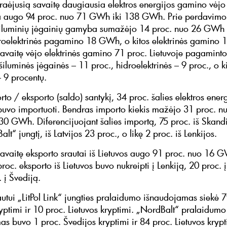
praėjusią savaitę daugiausia elektros energijos gamino vėjo 
 augo 94 proc. nuo 71 GWh iki 138 GWh. Prie perdavimo 
šiluminių jėgainių gamyba sumažėjo 14 proc. nuo 26 GWh 
oelektrinės pagamino 18 GWh, o kitos elektrinės gamino
savaitę vėjo elektrinės gamino 71 proc. Lietuvoje pagaminto
šiluminės jėgainės – 11 proc., hidroelektrinės – 9 proc., o k
– 9 procentų.
to / eksporto (saldo) santykį, 34 proc. šalies elektros ener
buvo importuoti. Bendras importo kiekis mažėjo 31 proc. n
0 GWh. Diferencijuojant šalies importą, 75 proc. iš Skand
lt“ jungtį, iš Latvijos 23 proc., o likę 2 proc. iš Lenkijos.
savaitę eksporto srautai iš Lietuvos augo 91 proc. nuo 16 G
c. eksporto iš Lietuvos buvo nukreipti į Lenkiją, 20 proc. į 
. į Švediją.
rautui „LitPol Link“ jungties pralaidumo išnaudojamas siekė 
ryptimi ir 10 proc. Lietuvos kryptimi. „NordBalt“ pralaidumo
as buvo 1 proc. Švedijos kryptimi ir 84 proc. Lietuvos krypt