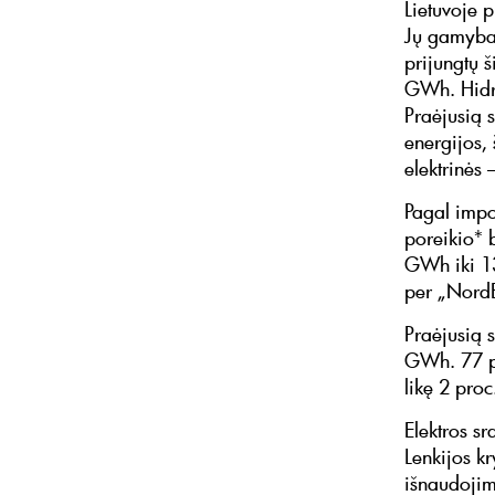
Lietuvoje 
Jų gamyba
prijungtų 
GWh. Hidr
Praėjusią 
energijos, 
elektrinės 
Pagal impor
poreikio* 
GWh iki 13
per „NordBa
Praėjusią 
GWh. 77 pro
likę 2 proc
Elektros s
Lenkijos k
išnaudojim