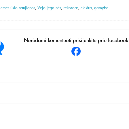
Žemės ūkio naujienos
,
Vėjo jėgainės
,
rekordas
,
elektra
,
gamyba
.
Norėdami komentuoti prisijunkite prie facebook