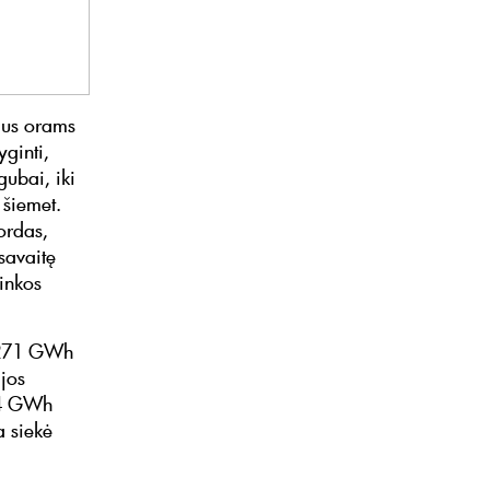
ilus orams
yginti,
gubai, iki
 šiemet.
ordas,
savaitę
Rinkos
o 271 GWh
ijos
94 GWh
a siekė