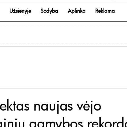
Užsienyje
Sodyba
Aplinka
Reklama
iektas naujas vėjo
ainių gamybos rekord