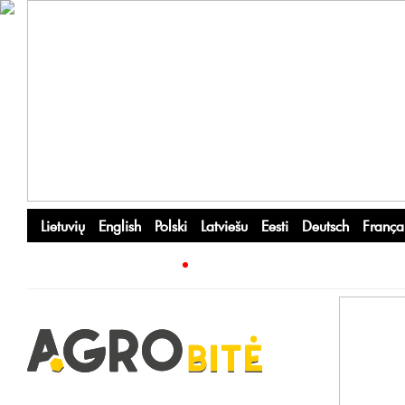
Lietuvių
English
Polski
Latviešu
Eesti
Deutsch
França