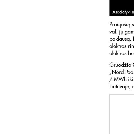
Asociatyvi n
Praėjusią 
val. jų ga
paklausą. 
elektros ri
elektros bu
Gruodžio 8
„Nord Pool
/ MWh iki 
Lietuvoje,