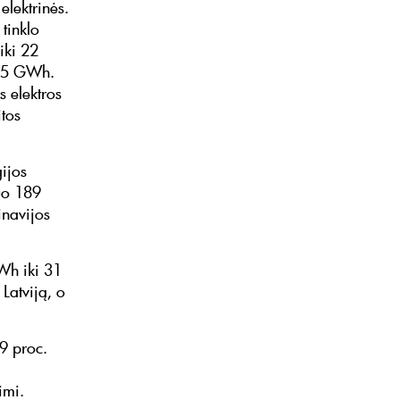
elektrinės.
tinklo
iki 22
 15 GWh.
s elektros
itos
gijos
uo 189
inavijos
Wh iki 31
Latviją, o
79 proc.
imi.