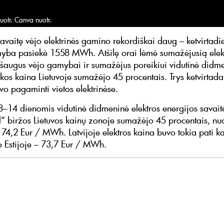
uotr. Canva nuotr.
savaitę vėjo elektrinės gamino rekordiškai daug – ketvirtad
myba pasiekė 1558 MWh. Atšilę orai lėmė sumažėjusią elek
Išaugus vėjo gamybai ir sumažėjus poreikiui vidutinė didm
nkos kaina Lietuvoje sumažėjo 45 procentais. Trys ketvirtada
vo pagaminti vietos elektrinėse.
–14 dienomis vidutinė didmeninė elektros energijos savait
“ biržos Lietuvos kainų zonoje sumažėjo 45 procentais, nu
74,2 Eur / MWh. Latvijoje elektros kaina buvo tokia pati k
 o Estijoje – 73,7 Eur / MWh.