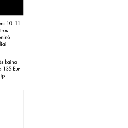
ienį 10–11
tros
eninė
liai
ės kaina
o 135 Eur
aip