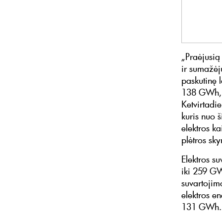
„Praėjusią 
ir sumažėju
paskutinę 
138 GWh, i
Ketvirtadi
kuris nuo 
elektros k
plėtros sk
Elektros s
iki 259 GWh
suvartojim
elektros en
131 GWh.