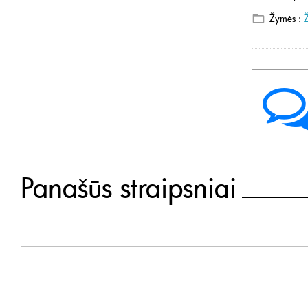
Žymės :
Panašūs straipsniai