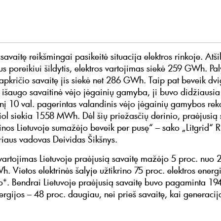
savaitę reikšmingai pasikeitė situacija elektros rinkoje. Atš
s poreikiui šildytis, elektros vartojimas siekė 259 GWh. Pal
lapkričio savaitę jis siekė net 286 GWh. Taip pat beveik dvi
šaugo savaitinė vėjo jėgainių gamyba, ji buvo didžiausia
enį 10 val. pagerintas valandinis vėjo jėgainių gamybos rek
šiol siekia 1558 MWh. Dėl šių priežasčių derinio, praėjusią 
ainos Lietuvoje sumažėjo beveik per pusę“ – sako „Litgrid“ 
yriaus vadovas Deividas Šikšnys.
uvartojimas Lietuvoje praėjusią savaitę mažėjo 5 proc. nu
. Vietos elektrinės šalyje užtikrino 75 proc. elektros energ
o*. Bendrai Lietuvoje praėjusią savaitę buvo pagaminta 1
ergijos – 48 proc. daugiau, nei prieš savaitę, kai generacij