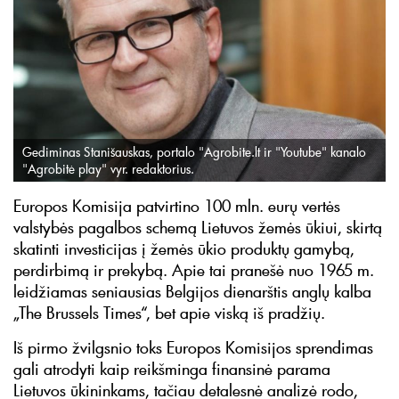
Gediminas Stanišauskas, portalo "Agrobite.lt ir "Youtube" kanalo
"Agrobitė play" vyr. redaktorius.
Europos Komisija patvirtino 100 mln. eurų vertės
valstybės pagalbos schemą Lietuvos žemės ūkiui, skirtą
skatinti investicijas į žemės ūkio produktų gamybą,
perdirbimą ir prekybą. Apie tai pranešė nuo 1965 m.
leidžiamas seniausias Belgijos dienarštis anglų kalba
„The Brussels Times“, bet apie viską iš pradžių.
Iš pirmo žvilgsnio toks Europos Komisijos sprendimas
gali atrodyti kaip reikšminga finansinė parama
Lietuvos ūkininkams, tačiau detalesnė analizė rodo,