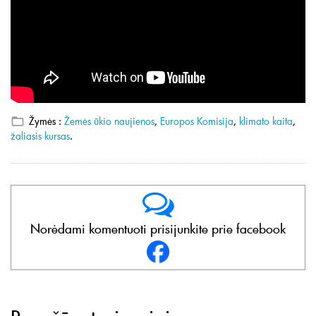
Žymės :
Žemės ūkio naujienos
,
Europos Komisija
,
klimato kaita
,
žaliasis kursas
.
Norėdami komentuoti prisijunkite prie facebook