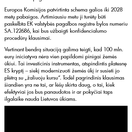
Europos Komisijos patvirtinta schema galios iki 2028
metų pabaigos. Artimiausiu metu ji turėtų būti
paskelbta EK valstybės pagalbos registre bylos numeriu
SA.122686, kai bus užbaigti konfidencialumo
procedūrų klausimai.
Vertinant bendrą situaciją galima teigti, kad 100 mln.
eurų iniciatyva nėra vien papildomi pinigai žemės
ūkiui. Tai investicinis instrumentas, atspindintis platesnę
ES kryptį – siekį modernizuoti žemės ūkį ir susieti jo
plėtrą su „žaliuoju kursu“. Todėl pagrindinis klausimas
šiandien yra ne tai, ar lėšų skirta daug, o tai, kiek
efektyviai jos bus panaudotos ir ar pokyčiai taps
ilgalaike nauda Lietuvos ūkiams.