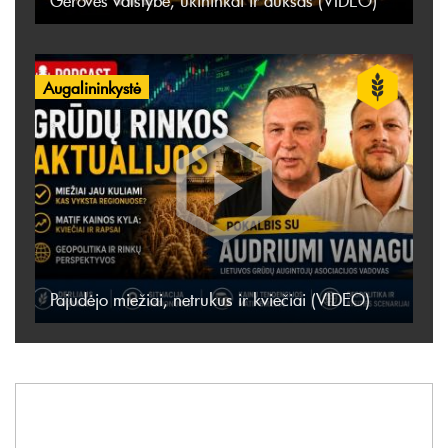
Gerovės valstybė, ūkininkai ir auksas (VIDEO)
Augalininkystė
Pajudėjo miežiai, netrukus ir kviečiai (VIDEO)