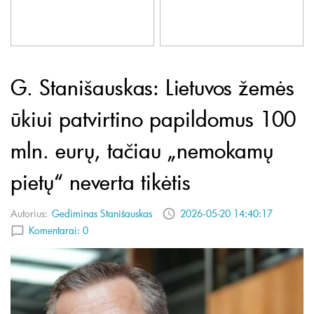
G. Stanišauskas: Lietuvos žemės
ūkiui patvirtino papildomus 100
mln. eurų, tačiau „nemokamų
pietų“ neverta tikėtis
Autorius:
Gediminas Stanišauskas
2026-05-20 14:40:17
Komentarai:
0