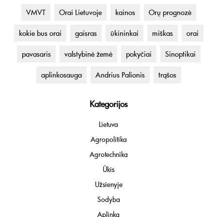
VMVT
Orai Lietuvoje
kainos
Orų prognozė
kokie bus orai
gaisras
ūkininkai
miškas
orai
pavasaris
valstybinė žemė
pokyčiai
Sinoptikai
aplinkosauga
Andrius Palionis
trąšos
Kategorijos
Lietuva
Agropolitika
Agrotechnika
Ūkis
Užsienyje
Sodyba
Aplinka