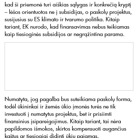
kad ši priemonė turi aiškias sąlygas ir konkrečią kryptį
– lėšos orientuotos ne į subsidijas, o paskolų projektus,
susijusius su ES klimato ir tvarumo politika. Kitaip
tariant, EK nurodo, kad finansavimas nebus teikiamas
kaip tiesioginės subsidijos ar negrąžintina parama.
Numatyta, jog pagalba bus suteikiama paskolų forma,
todėl ūkininkai ir žemės ūkio įmonės turės ne tik
investuoti į numatytus projektus, bet ir prisiimti
finansinius įsipareigojimus. Kitaip tariant, tai nėra
papildomos išmokos, skirtos kompensuoti augančius
kaštus ar tiesiogiai didinti ūkių pajamas.