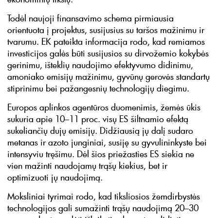
Todėl naujoji finansavimo schema pirmiausia
orientuota į projektus, susijusius su taršos mažinimu ir
tvarumu. EK pateikta informacija rodo, kad remiamos
investicijos galės būti susijusios su dirvožemio kokybės
gerinimu, išteklių naudojimo efektyvumo didinimu,
amoniako emisijų mažinimu, gyvūnų gerovės standartų
stiprinimu bei pažangesnių technologijų diegimu.
Europos aplinkos agentūros duomenimis, žemės ūkis
sukuria apie 10–11 proc. visų ES šiltnamio efektą
sukeliančių dujų emisijų. Didžiausią jų dalį sudaro
metanas ir azoto junginiai, susiję su gyvulininkyste bei
intensyviu tręšimu. Dėl šios priežasties ES siekia ne
vien mažinti naudojamų trąšų kiekius, bet ir
optimizuoti jų naudojimą.
Moksliniai tyrimai rodo, kad tiksliosios žemdirbystės
technologijos gali sumažinti trąšų naudojimą 20–30