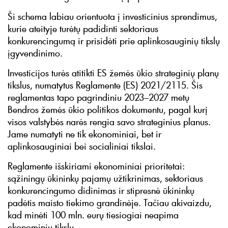
Ši schema labiau orientuota į investicinius sprendimus,
kurie ateityje turėtų padidinti sektoriaus
konkurencingumą ir prisidėti prie aplinkosauginių tikslų
įgyvendinimo.
Investicijos turės atitikti ES žemės ūkio strateginių planų
tikslus, numatytus Reglamente (ES) 2021/2115. Šis
reglamentas tapo pagrindiniu 2023–2027 metų
Bendros žemės ūkio politikos dokumentu, pagal kurį
visos valstybės narės rengia savo strateginius planus.
Jame numatyti ne tik ekonominiai, bet ir
aplinkosauginiai bei socialiniai tikslai.
Reglamente išskiriami ekonominiai prioritetai:
sąžiningų ūkininkų pajamų užtikrinimas, sektoriaus
konkurencingumo didinimas ir stipresnė ūkininkų
padėtis maisto tiekimo grandinėje. Tačiau akivaizdu,
kad minėti 100 mln. eurų tiesiogiai neapima
ekonominių tikslų.