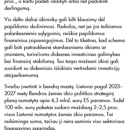
proc., o kartu padėti išlaikyti arba net padidinti
derlingumą.
Vis dėlto daliai ūkininkų gali kilti klausimų dėl
papildomo skolinimosi. Paskolos, net jei jos teikiamos
palankesnėmis sąlygomis, reiškia papildomus
finansinius įsipareigojimus. Dėl to tikėtina, kad schema
gali būti patrauklesnė stambesniems ūkiams ar
įmonėms, turinčioms didesnes investicines galimybes
bei finansinį stabilumą. Tuo tarpu mažesni ūkiai gali
susidurti su didesniais iššūkiais vertindami investicijų
atsiperkamumą.
Svarbu įvertinti ir bendrą mastą. Lietuvai pagal 2023–
2027 metų Bendros žemės ūkio politikos strateginį
planą numatyta apie 4,3 mlrd. eurų ES paramos. Todėl
100 mln. eurų paketas sudaro maždaug 2–2,5 proc.
visos Lietuvai numatytos žemės ūkio paramos. Tai
reikšminga suma, tačiau ji nėra esminis viso sektoriaus
finansavimo pagrindas.