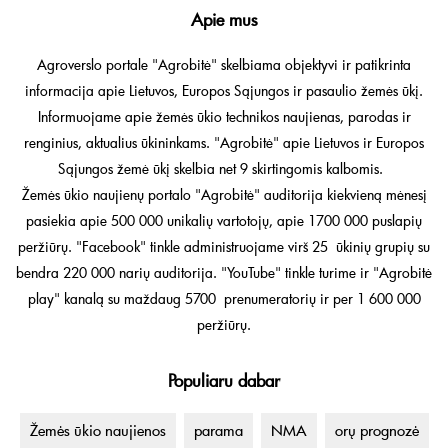
Apie mus
Agroverslo portale "Agrobitė" skelbiama objektyvi ir patikrinta
informacija apie Lietuvos, Europos Sąjungos ir pasaulio žemės ūkį.
Informuojame apie žemės ūkio technikos naujienas, parodas ir
renginius, aktualius ūkininkams. "Agrobitė" apie Lietuvos ir Europos
Sąjungos žemė ūkį skelbia net 9 skirtingomis kalbomis.
Žemės ūkio naujienų portalo "Agrobitė" auditorija kiekvieną mėnesį
pasiekia apie 500 000 unikalių vartotojų, apie 1700 000 puslapių
peržiūrų. "Facebook" tinkle administruojame virš 25 ūkinių grupių su
bendra 220 000 narių auditorija. "YouTube" tinkle turime ir "Agrobitė
play" kanalą su maždaug 5700 prenumeratorių ir per 1 600 000
peržiūrų.
Populiaru dabar
Žemės ūkio naujienos
parama
NMA
orų prognozė