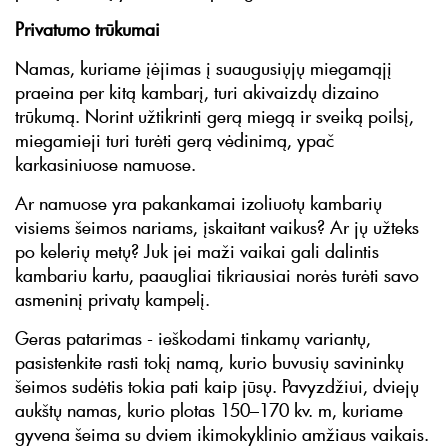
Privatumo trūkumai
Namas, kuriame įėjimas į suaugusiųjų miegamąjį
praeina per kitą kambarį, turi akivaizdų dizaino
trūkumą. Norint užtikrinti gerą miegą ir sveiką poilsį,
miegamieji turi turėti gerą vėdinimą, ypač
karkasiniuose namuose.
Ar namuose yra pakankamai izoliuotų kambarių
visiems šeimos nariams, įskaitant vaikus? Ar jų užteks
po kelerių metų? Juk jei maži vaikai gali dalintis
kambariu kartu, paaugliai tikriausiai norės turėti savo
asmeninį privatų kampelį.
Geras patarimas - ieškodami tinkamų variantų,
pasistenkite rasti tokį namą, kurio buvusių savininkų
šeimos sudėtis tokia pati kaip jūsų. Pavyzdžiui, dviejų
aukštų namas, kurio plotas 150–170 kv. m, kuriame
gyvena šeima su dviem ikimokyklinio amžiaus vaikais.