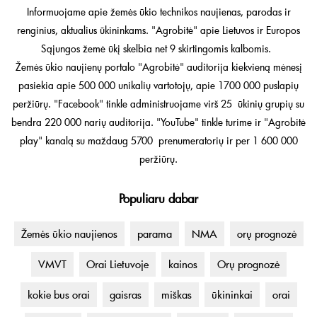
Informuojame apie žemės ūkio technikos naujienas, parodas ir
renginius, aktualius ūkininkams. "Agrobitė" apie Lietuvos ir Europos
Sąjungos žemė ūkį skelbia net 9 skirtingomis kalbomis.
Žemės ūkio naujienų portalo "Agrobitė" auditorija kiekvieną mėnesį
pasiekia apie 500 000 unikalių vartotojų, apie 1700 000 puslapių
peržiūrų. "Facebook" tinkle administruojame virš 25 ūkinių grupių su
bendra 220 000 narių auditorija. "YouTube" tinkle turime ir "Agrobitė
play" kanalą su maždaug 5700 prenumeratorių ir per 1 600 000
peržiūrų.
Populiaru dabar
Žemės ūkio naujienos
parama
NMA
orų prognozė
VMVT
Orai Lietuvoje
kainos
Orų prognozė
kokie bus orai
gaisras
miškas
ūkininkai
orai