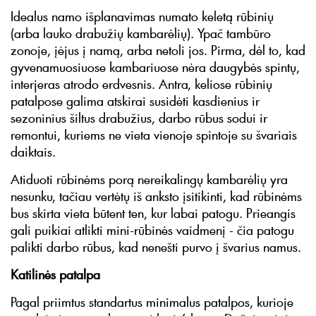
Idealus namo išplanavimas numato keletą rūbinių
(arba lauko drabužių kambarėlių). Ypač tambūro
zonoje, įėjus į namą, arba netoli jos. Pirma, dėl to, kad
gyvenamuosiuose kambariuose nėra daugybės spintų,
interjeras atrodo erdvesnis. Antra, keliose rūbinių
patalpose galima atskirai susidėti kasdienius ir
sezoninius šiltus drabužius, darbo rūbus sodui ir
remontui, kuriems ne vieta vienoje spintoje su švariais
daiktais.
Atiduoti rūbinėms porą nereikalingų kambarėlių yra
nesunku, tačiau vertėtų iš anksto įsitikinti, kad rūbinėms
bus skirta vieta būtent ten, kur labai patogu. Prieangis
gali puikiai atlikti mini-rūbinės vaidmenį - čia patogu
palikti darbo rūbus, kad nenešti purvo į švarius namus.
Katilinės patalpa
Pagal priimtus standartus minimalus patalpos, kurioje