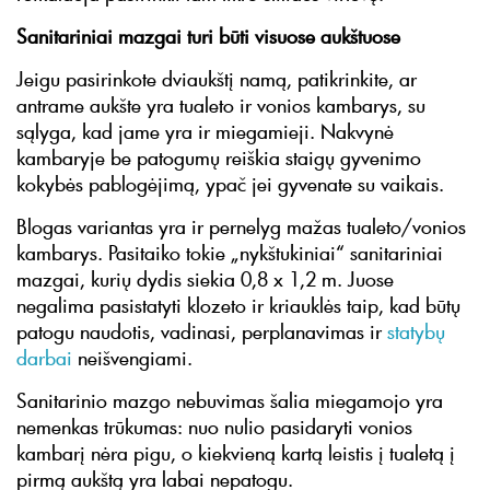
Sanitariniai mazgai turi būti visuose aukštuose
Jeigu pasirinkote dviaukštį namą, patikrinkite, ar
antrame aukšte yra tualeto ir vonios kambarys, su
sąlyga, kad jame yra ir miegamieji. Nakvynė
kambaryje be patogumų reiškia staigų gyvenimo
kokybės pablogėjimą, ypač jei gyvenate su vaikais.
Blogas variantas yra ir pernelyg mažas tualeto/vonios
kambarys. Pasitaiko tokie „nykštukiniai“ sanitariniai
mazgai, kurių dydis siekia 0,8 x 1,2 m. Juose
negalima pasistatyti klozeto ir kriauklės taip, kad būtų
patogu naudotis, vadinasi, perplanavimas ir
statybų
darbai
neišvengiami.
Sanitarinio mazgo nebuvimas šalia miegamojo yra
nemenkas trūkumas: nuo nulio pasidaryti vonios
kambarį nėra pigu, o kiekvieną kartą leistis į tualetą į
pirmą aukštą yra labai nepatogu.