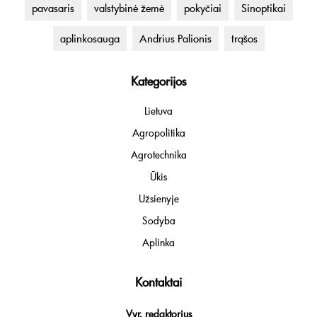
pavasaris
valstybinė žemė
pokyčiai
Sinoptikai
aplinkosauga
Andrius Palionis
trąšos
Kategorijos
Lietuva
Agropolitika
Agrotechnika
Ūkis
Užsienyje
Sodyba
Aplinka
Kontaktai
Vyr. redaktorius