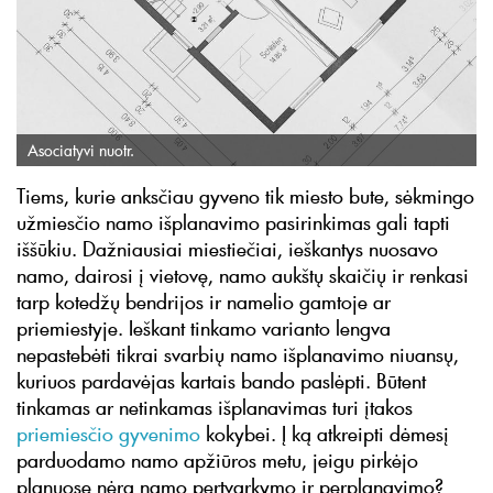
Asociatyvi nuotr.
Tiems, kurie anksčiau gyveno tik miesto bute, sėkmingo
užmiesčio namo išplanavimo pasirinkimas gali tapti
iššūkiu. Dažniausiai miestiečiai, ieškantys nuosavo
namo, dairosi į vietovę, namo aukštų skaičių ir renkasi
tarp kotedžų bendrijos ir namelio gamtoje ar
priemiestyje. Ieškant tinkamo varianto lengva
nepastebėti tikrai svarbių namo išplanavimo niuansų,
kuriuos pardavėjas kartais bando paslėpti. Būtent
tinkamas ar netinkamas išplanavimas turi įtakos
priemiesčio gyvenimo
kokybei. Į ką atkreipti dėmesį
parduodamo namo apžiūros metu, jeigu pirkėjo
planuose nėra namo pertvarkymo ir perplanavimo?