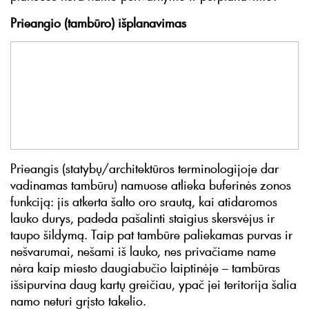
Prieangio (tambūro) išplanavimas
Prieangis (statybų/architektūros terminologijoje dar
vadinamas tambūru) namuose atlieka buferinės zonos
funkciją: jis atkerta šalto oro srautą, kai atidaromos
lauko durys, padeda pašalinti staigius skersvėjus ir
taupo šildymą. Taip pat tambūre paliekamas purvas ir
nešvarumai, nešami iš lauko, nes privačiame name
nėra kaip miesto daugiabučio laiptinėje – tambūras
išsipurvina daug kartų greičiau, ypač jei teritorija šalia
namo neturi grįsto takelio.