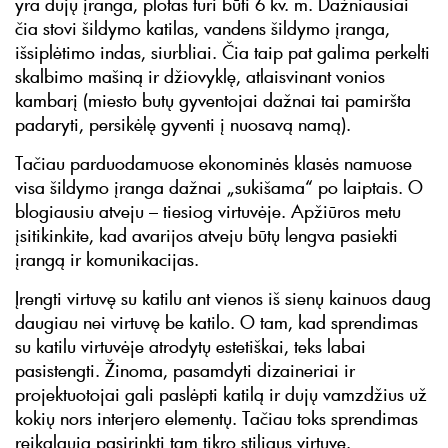
yra dujų įranga, plotas turi būti 6 kv. m. Dažniausiai
čia stovi šildymo katilas, vandens šildymo įranga,
išsiplėtimo indas, siurbliai. Čia taip pat galima perkelti
skalbimo mašiną ir džiovyklę, atlaisvinant vonios
kambarį (miesto butų gyventojai dažnai tai pamiršta
padaryti, persikėlę gyventi į nuosavą namą).
Tačiau parduodamuose ekonominės klasės namuose
visa šildymo įranga dažnai „sukišama“ po laiptais. O
blogiausiu atveju – tiesiog virtuvėje. Apžiūros metu
įsitikinkite, kad avarijos atveju būtų lengva pasiekti
įrangą ir komunikacijas.
Įrengti virtuvę su katilu ant vienos iš sienų kainuos daug
daugiau nei virtuvę be katilo. O tam, kad sprendimas
su katilu virtuvėje atrodytų estetiškai, teks labai
pasistengti. Žinoma, pasamdyti dizaineriai ir
projektuotojai gali paslėpti katilą ir dujų vamzdžius už
kokių nors interjero elementų. Tačiau toks sprendimas
reikalauja pasirinkti tam tikro stiliaus virtuvę.