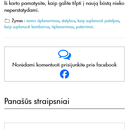
Iš karto pamatysite, kaip galite tilpti į naują būstą nieko
neperstatydami.
Žymės :
namo išplanavimas
,
statybos
,
kaip suplanuoti patalpas
,
kaip suplanuoti kambarius
,
išplanavimas
,
patarimai
.
Norėdami komentuoti prisijunkite prie facebook
Panašūs straipsniai