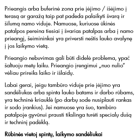
Prieangis arba buferinė zona prie įėjimo / išėjimo į
terasą ar garažą taip pat padeda palaikyti švarą ir
šilumą namo viduje. Namuose, kuriuose ūkinės
patalpos pereina tiesiai į švarias patalpas arba į namo
prieangį, šeimininkai yra priversti neštis lauko avalynę
į jos laikymo vietą.
Prieangio nebuvimas gali būti didelė problema, ypač
šaltuoju metų laiku. Prieangio įrengimui „nuo nulio“
vėliau prireiks laiko ir išlaidų.
Labai gerai, jeigu tambūro viduje prie įėjimo yra
sandėliukas arba spinta lauko batams ir darbo rūbams,
yra techninė kriauklė (po darbų sode nusiplauti rankas
ir sodo įrankius). Jei namuose yra šuo, tambūro
patalpoje gyvūnui prausti tikslinga turėti specialų dušą
ir techninį padėklą.
Rūbinės vietoj spintų, laikymo sandėliukai