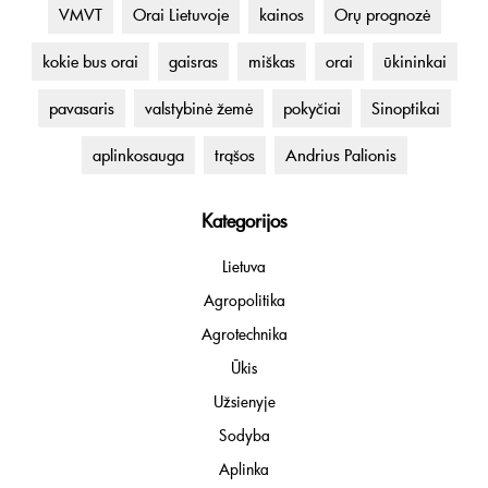
VMVT
Orai Lietuvoje
kainos
Orų prognozė
kokie bus orai
gaisras
miškas
orai
ūkininkai
pavasaris
valstybinė žemė
pokyčiai
Sinoptikai
aplinkosauga
trąšos
Andrius Palionis
Kategorijos
Lietuva
Agropolitika
Agrotechnika
Ūkis
Užsienyje
Sodyba
Aplinka