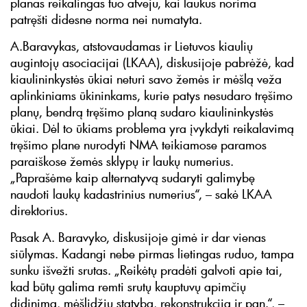
planas reikalingas tuo atveju, kai laukus norima
patręšti didesne norma nei numatyta.
A.Baravykas, atstovaudamas ir Lietuvos kiaulių
augintojų asociacijai (LKAA), diskusijoje pabrėžė, kad
kiaulininkystės ūkiai neturi savo žemės ir mėšlą veža
aplinkiniams ūkininkams, kurie patys nesudaro tręšimo
planų, bendrą tręšimo planą sudaro kiaulininkystės
ūkiai. Dėl to ūkiams problema yra įvykdyti reikalavimą
tręšimo plane nurodyti NMA teikiamose paramos
paraiškose žemės sklypų ir laukų numerius.
„Paprašėme kaip alternatyvą sudaryti galimybę
naudoti laukų kadastrinius numerius“, – sakė LKAA
direktorius.
Pasak A. Baravyko, diskusijoje gimė ir dar vienas
siūlymas. Kadangi nebe pirmas lietingas ruduo, tampa
sunku išvežti srutas. „Reikėtų pradėti galvoti apie tai,
kad būtų galima remti srutų kauptuvų apimčių
didinimą, mėšlidžių statybą, rekonstrukciją ir pan.“, –