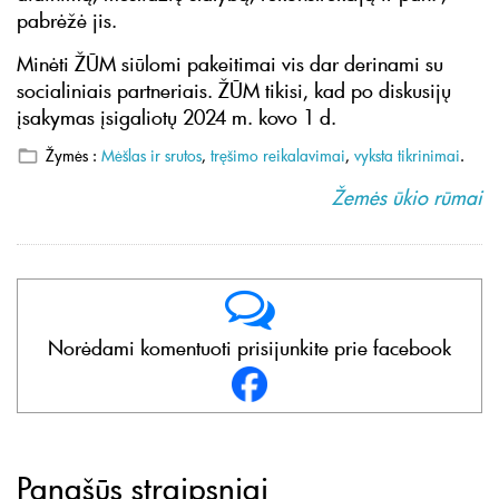
pabrėžė jis.
Minėti ŽŪM siūlomi pakeitimai vis dar derinami su
socialiniais partneriais. ŽŪM tikisi, kad po diskusijų
įsakymas įsigaliotų 2024 m. kovo 1 d.
Žymės :
Mėšlas ir srutos
,
tręšimo reikalavimai
,
vyksta tikrinimai
.
Žemės ūkio rūmai
Norėdami komentuoti prisijunkite prie facebook
Panašūs straipsniai