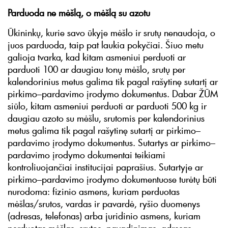
Parduoda ne mėšlą, o mėšlą su azotu
Ūkininkų, kurie savo ūkyje mėšlo ir srutų nenaudoja, o
juos parduoda, taip pat laukia pokyčiai. Šiuo metu
galioja tvarka, kad kitam asmeniui perduoti ar
parduoti 100 ar daugiau tonų mėšlo, srutų per
kalendorinius metus galima tik pagal rašytinę sutartį ar
pirkimo–pardavimo įrodymo dokumentus. Dabar ŽŪM
siūlo, kitam asmeniui perduoti ar parduoti 500 kg ir
daugiau azoto su mėšlu, srutomis per kalendorinius
metus galima tik pagal rašytinę sutartį ar pirkimo–
pardavimo įrodymo dokumentus. Sutartys ar pirkimo–
pardavimo įrodymo dokumentai teikiami
kontroliuojančiai institucijai paprašius. Sutartyje ar
pirkimo–pardavimo įrodymo dokumentuose turėtų būti
nurodoma: fizinio asmens, kuriam perduotas
mėšlas/srutos, vardas ir pavardė, ryšio duomenys
(adresas, telefonas) arba juridinio asmens, kuriam