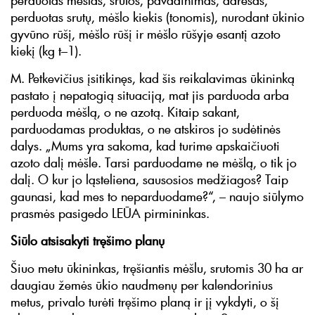
perduotas mėšlas, srutos, pavadinimas, adresas,
perduotas srutų, mėšlo kiekis (tonomis), nurodant ūkinio
gyvūno rūšį, mėšlo rūšį ir mėšlo rūšyje esantį azoto
kiekį (kg t–1).
M. Petkevičius įsitikinęs, kad šis reikalavimas ūkininką
pastato į nepatogią situaciją, mat jis parduoda arba
perduoda mėšlą, o ne azotą. Kitaip sakant,
parduodamas produktas, o ne atskiros jo sudėtinės
dalys. „Mums yra sakoma, kad turime apskaičiuoti
azoto dalį mėšle. Tarsi parduodame ne mėšlą, o tik jo
dalį. O kur jo ląsteliena, sausosios medžiagos? Taip
gaunasi, kad mes to neparduodame?“, – naujo siūlymo
prasmės pasigedo LEŪA pirmininkas.
Siūlo atsisakyti tręšimo planų
Šiuo metu ūkininkas, tręšiantis mėšlu, srutomis 30 ha ar
daugiau žemės ūkio naudmenų per kalendorinius
metus, privalo turėti tręšimo planą ir jį vykdyti, o šį