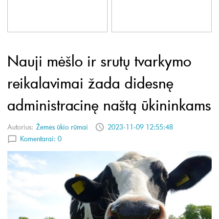
Nauji mėšlo ir srutų tvarkymo
reikalavimai žada didesnę
administracinę naštą ūkininkams
Autorius:
Žemės ūkio rūmai
2023-11-09 12:55:48
Komentarai:
0