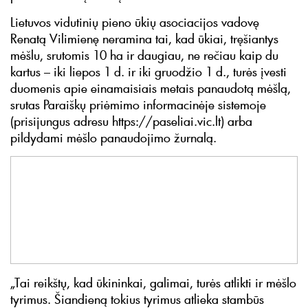
Lietuvos vidutinių pieno ūkių asociacijos vadovę
Renatą Vilimienę neramina tai, kad ūkiai, tręšiantys
mėšlu, srutomis 10 ha ir daugiau, ne rečiau kaip du
kartus – iki liepos 1 d. ir iki gruodžio 1 d., turės įvesti
duomenis apie einamaisiais metais panaudotą mėšlą,
srutas Paraiškų priėmimo informacinėje sistemoje
(prisijungus adresu https://paseliai.vic.lt) arba
pildydami mėšlo panaudojimo žurnalą.
„Tai reikštų, kad ūkininkai, galimai, turės atlikti ir mėšlo
tyrimus. Šiandieną tokius tyrimus atlieka stambūs