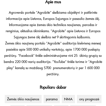
Apie mus
Agroverslo portale "Agrobitė" skelbiama objektyvi ir patikrinta
informacija apie Lietuvos, Europos Sąjungos ir pasaulio žemės ūkį.
Informuojame apie žemės ūkio technikos naujienas, parodas ir
renginius, aktualius ūkininkams. "Agrobitė" apie Lietuvos ir Europos
Sąjungos žemė ūkį skelbia net 9 skirtingomis kalbomis.
Žemės ūkio naujienų portalo "Agrobitė" auditorija kiekvieną mėnesį
pasiekia apie 500 000 unikalių vartotojų, apie 1700 000 puslapių
peržiūrų. "Facebook" tinkle administruojame virš 25 ūkinių grupių su
bendra 220 000 narių auditorija. "YouTube" tinkle turime ir "Agrobitė
play" kanalą su maždaug 5700 prenumeratorių ir per 1 600 000
peržiūrų.
Populiaru dabar
Žemės ūkio naujienos
parama
NMA
orų prognozė