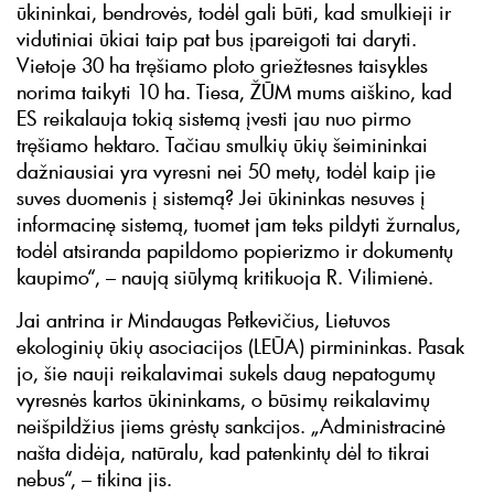
ūkininkai, bendrovės, todėl gali būti, kad smulkieji ir
vidutiniai ūkiai taip pat bus įpareigoti tai daryti.
Vietoje 30 ha tręšiamo ploto griežtesnes taisykles
norima taikyti 10 ha. Tiesa, ŽŪM mums aiškino, kad
ES reikalauja tokią sistemą įvesti jau nuo pirmo
tręšiamo hektaro. Tačiau smulkių ūkių šeimininkai
dažniausiai yra vyresni nei 50 metų, todėl kaip jie
suves duomenis į sistemą? Jei ūkininkas nesuves į
informacinę sistemą, tuomet jam teks pildyti žurnalus,
todėl atsiranda papildomo popierizmo ir dokumentų
kaupimo“, – naują siūlymą kritikuoja R. Vilimienė.
Jai antrina ir Mindaugas Petkevičius, Lietuvos
ekologinių ūkių asociacijos (LEŪA) pirmininkas. Pasak
jo, šie nauji reikalavimai sukels daug nepatogumų
vyresnės kartos ūkininkams, o būsimų reikalavimų
neišpildžius jiems grėstų sankcijos. „Administracinė
našta didėja, natūralu, kad patenkintų dėl to tikrai
nebus“, – tikina jis.