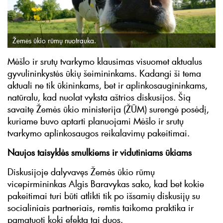
Žemės ūkio rūmų nuotrauka.
Mėšlo ir srutų tvarkymo klausimas visuomet aktualus
gyvulininkystės ūkių šeimininkams. Kadangi ši tema
aktuali ne tik ūkininkams, bet ir aplinkosaugininkams,
natūralu, kad nuolat vyksta aštrios diskusijos. Šią
savaitę Žemės ūkio ministerija (ŽŪM) surengė posėdį,
kuriame buvo aptarti planuojami Mėšlo ir srutų
tvarkymo aplinkosaugos reikalavimų pakeitimai.
Naujos taisyklės smulkiems ir vidutiniams ūkiams
Diskusijoje dalyvavęs Žemės ūkio rūmų
vicepirmininkas Algis Baravykas sako, kad bet kokie
pakeitimai turi būti atlikti tik po išsamių diskusijų su
socialiniais partneriais, remtis taikoma praktika ir
pamatuoti kokį efektą tai duos.