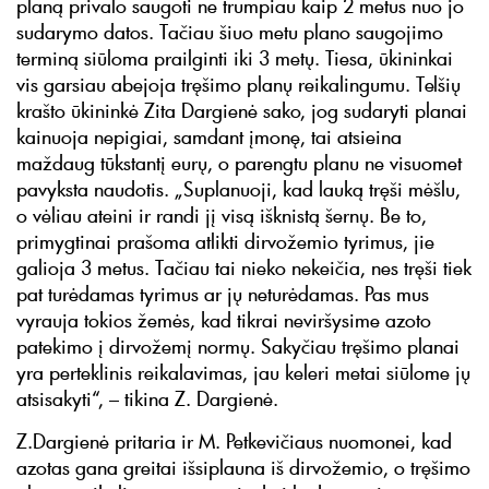
planą privalo saugoti ne trumpiau kaip 2 metus nuo jo
sudarymo datos. Tačiau šiuo metu plano saugojimo
terminą siūloma prailginti iki 3 metų. Tiesa, ūkininkai
vis garsiau abejoja tręšimo planų reikalingumu. Telšių
krašto ūkininkė Zita Dargienė sako, jog sudaryti planai
kainuoja nepigiai, samdant įmonę, tai atsieina
maždaug tūkstantį eurų, o parengtu planu ne visuomet
pavyksta naudotis. „Suplanuoji, kad lauką tręši mėšlu,
o vėliau ateini ir randi jį visą išknistą šernų. Be to,
primygtinai prašoma atlikti dirvožemio tyrimus, jie
galioja 3 metus. Tačiau tai nieko nekeičia, nes tręši tiek
pat turėdamas tyrimus ar jų neturėdamas. Pas mus
vyrauja tokios žemės, kad tikrai neviršysime azoto
patekimo į dirvožemį normų. Sakyčiau tręšimo planai
yra perteklinis reikalavimas, jau keleri metai siūlome jų
atsisakyti“, – tikina Z. Dargienė.
Z.Dargienė pritaria ir M. Petkevičiaus nuomonei, kad
azotas gana greitai išsiplauna iš dirvožemio, o tręšimo