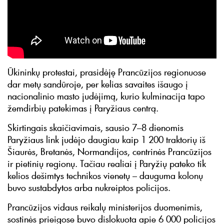
Ūkininkų protestai, prasidėję Prancūzijos regionuose
dar metų sandūroje, per kelias savaites išaugo į
nacionalinio masto judėjimą, kurio kulminacija tapo
žemdirbių patekimas į Paryžiaus centrą.
Skirtingais skaičiavimais, sausio 7–8 dienomis
Paryžiaus link judėjo daugiau kaip 1 200 traktorių iš
Šiaurės, Bretanės, Normandijos, centrinės Prancūzijos
ir pietinių regionų. Tačiau realiai į Paryžių pateko tik
kelios dešimtys technikos vienetų – dauguma kolonų
buvo sustabdytos arba nukreiptos policijos.
Prancūzijos vidaus reikalų ministerijos duomenimis,
sostinės prieigose buvo dislokuota apie 6 000 policijos