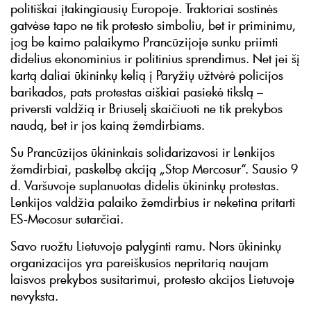
politiškai įtakingiausių Europoje. Traktoriai sostinės
gatvėse tapo ne tik protesto simboliu, bet ir priminimu,
jog be kaimo palaikymo Prancūzijoje sunku priimti
didelius ekonominius ir politinius sprendimus. Net jei šį
kartą daliai ūkininkų kelią į Paryžių užtvėrė policijos
barikados, pats protestas aiškiai pasiekė tikslą –
priversti valdžią ir Briuselį skaičiuoti ne tik prekybos
naudą, bet ir jos kainą žemdirbiams.
Su Prancūzijos ūkininkais solidarizavosi ir Lenkijos
žemdirbiai, paskelbę akciją „Stop Mercosur“. Sausio 9
d. Varšuvoje suplanuotas didelis ūkininkų protestas.
Lenkijos valdžia palaiko žemdirbius ir neketina pritarti
ES-Mecosur sutarčiai.
Savo ruožtu Lietuvoje palyginti ramu. Nors ūkininkų
organizacijos yra pareiškusios nepritarią naujam
laisvos prekybos susitarimui, protesto akcijos Lietuvoje
nevyksta.