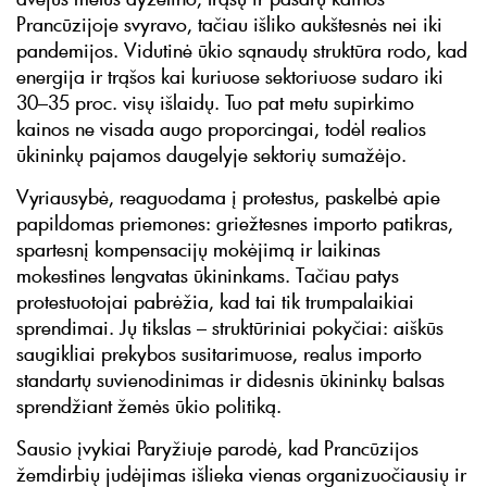
Prancūzijoje svyravo, tačiau išliko aukštesnės nei iki
pandemijos. Vidutinė ūkio sąnaudų struktūra rodo, kad
energija ir trąšos kai kuriuose sektoriuose sudaro iki
30–35 proc. visų išlaidų. Tuo pat metu supirkimo
kainos ne visada augo proporcingai, todėl realios
ūkininkų pajamos daugelyje sektorių sumažėjo.
Vyriausybė, reaguodama į protestus, paskelbė apie
papildomas priemones: griežtesnes importo patikras,
spartesnį kompensacijų mokėjimą ir laikinas
mokestines lengvatas ūkininkams. Tačiau patys
protestuotojai pabrėžia, kad tai tik trumpalaikiai
sprendimai. Jų tikslas – struktūriniai pokyčiai: aiškūs
saugikliai prekybos susitarimuose, realus importo
standartų suvienodinimas ir didesnis ūkininkų balsas
sprendžiant žemės ūkio politiką.
Sausio įvykiai Paryžiuje parodė, kad Prancūzijos
žemdirbių judėjimas išlieka vienas organizuočiausių ir