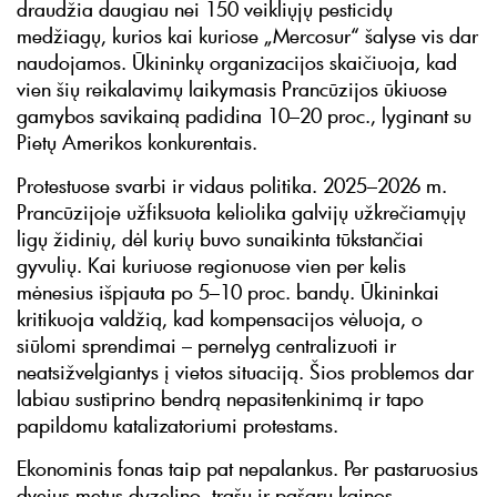
draudžia daugiau nei 150 veikliųjų pesticidų
medžiagų, kurios kai kuriose „Mercosur“ šalyse vis dar
naudojamos. Ūkininkų organizacijos skaičiuoja, kad
vien šių reikalavimų laikymasis Prancūzijos ūkiuose
gamybos savikainą padidina 10–20 proc., lyginant su
Pietų Amerikos konkurentais.
Protestuose svarbi ir vidaus politika. 2025–2026 m.
Prancūzijoje užfiksuota keliolika galvijų užkrečiamųjų
ligų židinių, dėl kurių buvo sunaikinta tūkstančiai
gyvulių. Kai kuriuose regionuose vien per kelis
mėnesius išpjauta po 5–10 proc. bandų. Ūkininkai
kritikuoja valdžią, kad kompensacijos vėluoja, o
siūlomi sprendimai – pernelyg centralizuoti ir
neatsižvelgiantys į vietos situaciją. Šios problemos dar
labiau sustiprino bendrą nepasitenkinimą ir tapo
papildomu katalizatoriumi protestams.
Ekonominis fonas taip pat nepalankus. Per pastaruosius
dvejus metus dyzelino, trąšų ir pašarų kainos