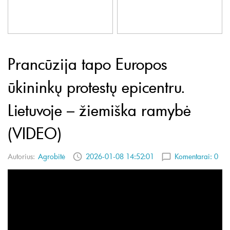
Prancūzija tapo Europos
ūkininkų protestų epicentru.
Lietuvoje – žiemiška ramybė
(VIDEO)
Autorius:
Agrobitė
2026-01-08 14:52:01
Komentarai:
0