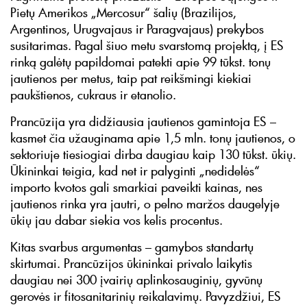
Pietų Amerikos „Mercosur“ šalių (Brazilijos,
Argentinos, Urugvajaus ir Paragvajaus) prekybos
susitarimas. Pagal šiuo metu svarstomą projektą, į ES
rinką galėtų papildomai patekti apie 99 tūkst. tonų
jautienos per metus, taip pat reikšmingi kiekiai
paukštienos, cukraus ir etanolio.
Prancūzija yra didžiausia jautienos gamintoja ES –
kasmet čia užauginama apie 1,5 mln. tonų jautienos, o
sektoriuje tiesiogiai dirba daugiau kaip 130 tūkst. ūkių.
Ūkininkai teigia, kad net ir palyginti „nedidelės“
importo kvotos gali smarkiai paveikti kainas, nes
jautienos rinka yra jautri, o pelno maržos daugelyje
ūkių jau dabar siekia vos kelis procentus.
Kitas svarbus argumentas – gamybos standartų
skirtumai. Prancūzijos ūkininkai privalo laikytis
daugiau nei 300 įvairių aplinkosauginių, gyvūnų
gerovės ir fitosanitarinių reikalavimų. Pavyzdžiui, ES