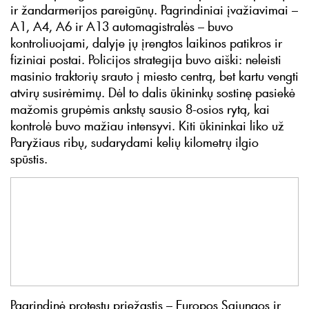
ir žandarmerijos pareigūnų. Pagrindiniai įvažiavimai –
A1, A4, A6 ir A13 automagistralės – buvo
kontroliuojami, dalyje jų įrengtos laikinos patikros ir
fiziniai postai. Policijos strategija buvo aiški: neleisti
masinio traktorių srauto į miesto centrą, bet kartu vengti
atvirų susirėmimų. Dėl to dalis ūkininkų sostinę pasiekė
mažomis grupėmis ankstų sausio 8-osios rytą, kai
kontrolė buvo mažiau intensyvi. Kiti ūkininkai liko už
Paryžiaus ribų, sudarydami kelių kilometrų ilgio
spūstis.
Pagrindinė protestų priežastis – Europos Sąjungos ir