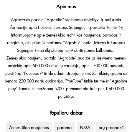
Apie mus
Agroverslo portale "Agrobitė" skelbiama objektyvi ir patikrinta
informacija apie Lietuvos, Europos Sąjungos ir pasaulio žemės ūkį.
Informuojame apie žemės ūkio technikos naujienas, parodas ir
renginius, aktualius ūkininkams. "Agrobitė" apie Lietuvos ir Europos
Sąjungos žemė ūkį skelbia net 9 skirtingomis kalbomis.
Žemės ūkio naujienų portalo "Agrobitė" auditorija kiekvieną mėnesį
pasiekia apie 500 000 unikalių vartotojų, apie 1700 000 puslapių
peržiūrų. "Facebook" tinkle administruojame virš 25 ūkinių grupių su
bendra 220 000 narių auditorija. "YouTube" tinkle turime ir "Agrobitė
play" kanalą su maždaug 5700 prenumeratorių ir per 1 600 000
peržiūrų.
Populiaru dabar
Žemės ūkio naujienos
parama
NMA
orų prognozė