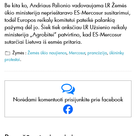
Be kita ko, Andriaus Palionio vadovaujama LR Žemės
ūkio ministerija neprieštaravo ES-Mercosur susitarimui,
todėl Europos reikalų komitetui pateikė palankią
pažymą dėl jo. Šiek tiek anksčiau LR Užsienio reikalų
ministerija „Agrobitei“ patvirtino, kad ES-Mercosur
sutarčiai Lietuva iš esmės pritaria.
Žymės :
Žemės ūkio naujienos
,
Mercosur
,
prancūzija
,
ūkininkų
protestai
.
Norėdami komentuoti prisijunkite prie facebook