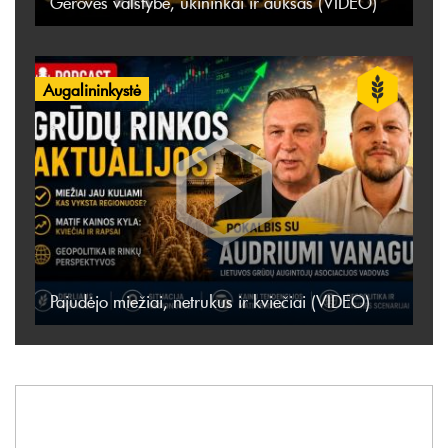
Gerovės valstybė, ūkininkai ir auksas (VIDEO)
Augalininkystė
Pajudėjo miežiai, netrukus ir kviečiai (VIDEO)