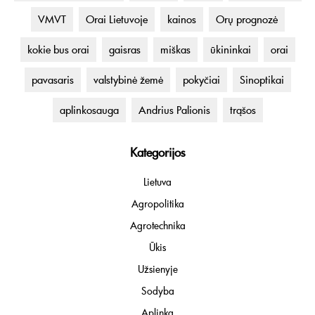
VMVT
Orai Lietuvoje
kainos
Orų prognozė
kokie bus orai
gaisras
miškas
ūkininkai
orai
pavasaris
valstybinė žemė
pokyčiai
Sinoptikai
aplinkosauga
Andrius Palionis
trąšos
Kategorijos
Lietuva
Agropolitika
Agrotechnika
Ūkis
Užsienyje
Sodyba
Aplinka